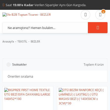
Saat
15:00'e Kadar
Verilen Siparişler Aynı Gün Kargoda.
0
Anasayfa
TEKSTİL
BEZLER
Stoktakiler
Toplam 4 ürün