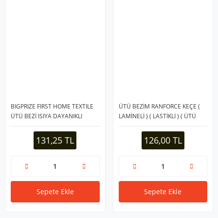
BIGPRIZE FIRST HOME TEXTILE
ÜTÜ BEZİM RANFORCE KEÇE (
ÜTÜ BEZİ ISIYA DAYANIKLI
LAMİNELİ ) ( LASTİKLİ ) ( ÜTÜ
LARGE 140X52*100
MASASI BEZİ ) ( 140X50CM ±
3CM)*30
131,25 TL
126,00 TL
Sepete Ekle
Sepete Ekle