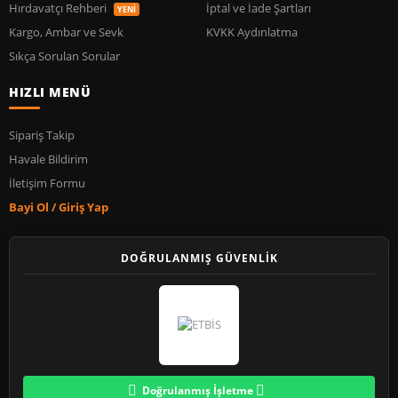
Hırdavatçı Rehberi
İptal ve İade Şartları
YENİ
Kargo, Ambar ve Sevk
KVKK Aydınlatma
Sıkça Sorulan Sorular
HIZLI MENÜ
Sipariş Takip
Havale Bildirim
İletişim Formu
Bayi Ol / Giriş Yap
DOĞRULANMIŞ GÜVENLİK
Doğrulanmış İşletme