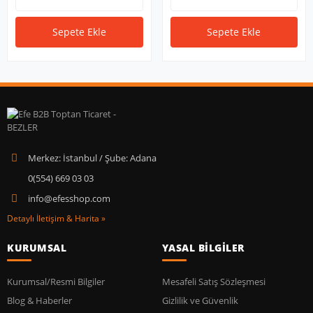
Sepete Ekle
Sepete Ekle
Merkez: İstanbul / Şube: Adana
0(554) 669 03 03
info@efesshop.com
Detaylı İletişim & Harita »
KURUMSAL
YASAL BİLGİLER
Kurumsal/Resmi Bilgiler
Mesafeli Satış Sözleşmesi
Blog & Haberler
Gizlilik ve Güvenlik