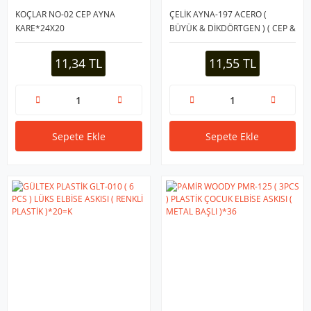
KOÇLAR NO-02 CEP AYNA
ÇELİK AYNA-197 ACERO (
KARE*24X20
BÜYÜK & DİKDÖRTGEN ) ( CEP &
ÇANTA ) MAKYAJ AYNASI
(8,5X11,5CM)*12X12
11,34 TL
11,55 TL
Sepete Ekle
Sepete Ekle