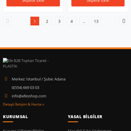
Sepete Ekle
Sepete Ekle
1
2
3
4
..
13
Merkez: İstanbul / Şube: Adana
0(554) 669 03 03
info@efesshop.com
Detaylı İletişim & Harita »
KURUMSAL
YASAL BİLGİLER
Kurumsal/Resmi Bilgiler
Mesafeli Satış Sözleşmesi