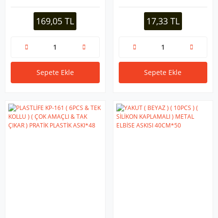
PLASTİK ) ( KEDİ FİGÜRLÜ ) (
360° KOLLU ) (YAPIŞKANLI
169,05 TL
17,33 TL
MONTAJ)*40
Sepete Ekle
Sepete Ekle