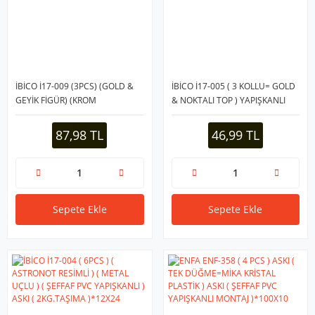
İBİCO İ17-009 (3PCS) (GOLD &
İBİCO İ17-005 ( 3 KOLLU= GOLD
GEYİK FİGÜR) (KROM
& NOKTALI TOP ) YAPIŞKANLI
GÖRÜNÜM) PLASTİK ASKI
PLS. ASKI ( MİKA KRİSTAL ŞEFFAF
(YAPIŞKANLI=MİKA KRİSTAL
RENKLİ TABAN ) ( 3.5KG.TAŞIMA
87,98 TL
46,99 TL
PLAKA) (3KG)*12X16
)*12X14
Sepete Ekle
Sepete Ekle