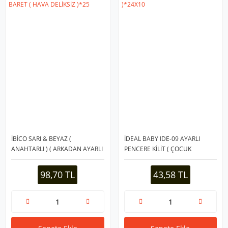
İBİCO SARI & BEYAZ (
İDEAL BABY IDE-09 AYARLI
ANAHTARLI ) ( ARKADAN AYARLI
PENCERE KİLİT ( ÇOCUK
) BARET ( HAVA DELİKSİZ )*25
EMNİYET )*24X10
98,70 TL
43,58 TL