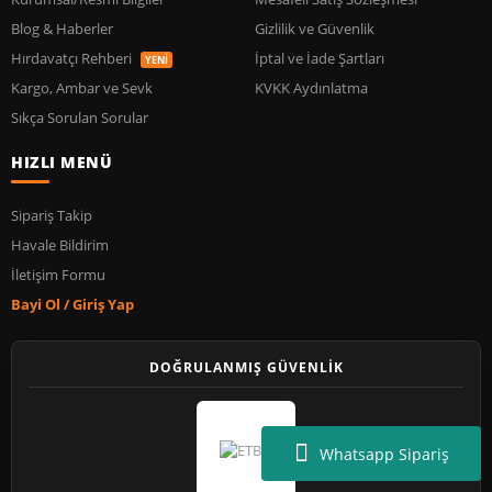
Blog & Haberler
Gizlilik ve Güvenlik
Hırdavatçı Rehberi
İptal ve İade Şartları
YENİ
Kargo, Ambar ve Sevk
KVKK Aydınlatma
Sıkça Sorulan Sorular
HIZLI MENÜ
Sipariş Takip
Havale Bildirim
İletişim Formu
Bayi Ol / Giriş Yap
DOĞRULANMIŞ GÜVENLİK
Whatsapp Sipariş