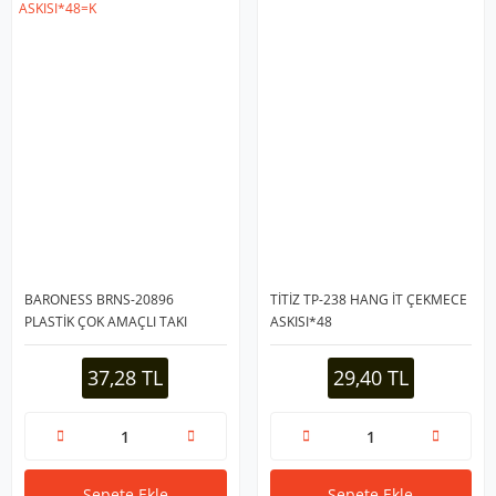
BARONESS BRNS-20896
TİTİZ TP-238 HANG İT ÇEKMECE
PLASTİK ÇOK AMAÇLI TAKI
ASKISI*48
ASKISI*48=K
37,28 TL
29,40 TL
Sepete Ekle
Sepete Ekle