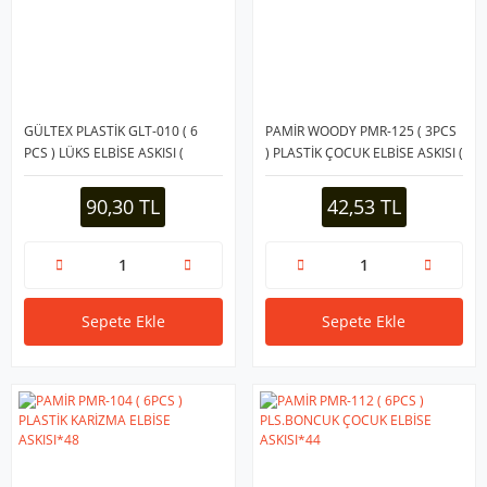
GÜLTEX PLASTİK GLT-010 ( 6
PAMİR WOODY PMR-125 ( 3PCS
PCS ) LÜKS ELBİSE ASKISI (
) PLASTİK ÇOCUK ELBİSE ASKISI (
RENKLİ PLASTİK )*20=K
METAL BAŞLI )*36
90,30 TL
42,53 TL
Sepete Ekle
Sepete Ekle