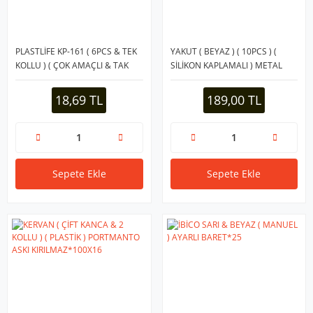
PLASTLİFE KP-161 ( 6PCS & TEK
YAKUT ( BEYAZ ) ( 10PCS ) (
KOLLU ) ( ÇOK AMAÇLI & TAK
SİLİKON KAPLAMALI ) METAL
ÇIKAR ) PRATİK PLASTİK ASKI*48
ELBİSE ASKISI 40CM*50
18,69 TL
189,00 TL
Sepete Ekle
Sepete Ekle