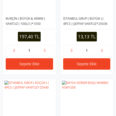
BURÇİN ( BÜYÜK & 40MM )
İSTANBUL GRUP ( BÜYÜK ) (
VANTUZ ( 100LÜ )*1X50
4PCS ) ŞEFFAF VANTUZ*25X36
197,40 TL
13,13 TL
Sepete Ekle
Sepete Ekle