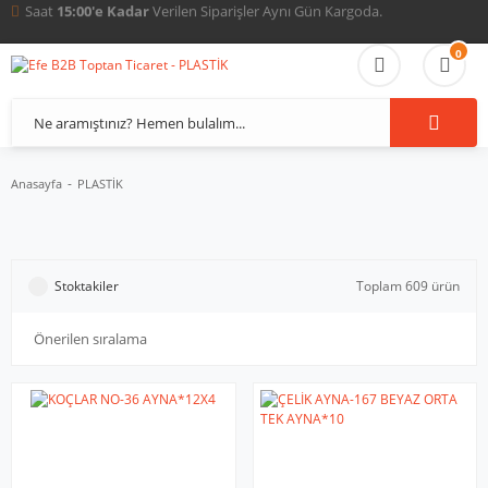
Tüm Türkiye'ye
Güvenli ve Hızlı
Sevkiyat İmkanı.
0
Anasayfa
PLASTİK
Stoktakiler
Toplam 609 ürün