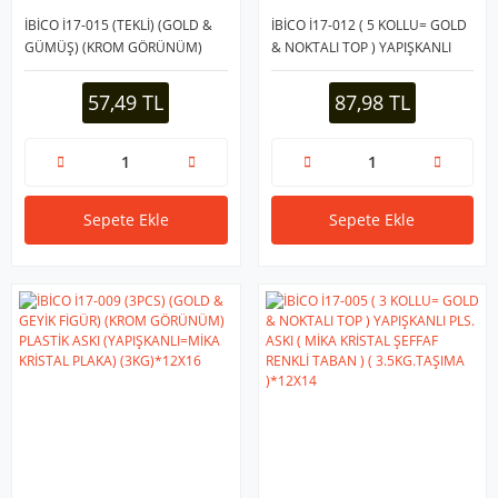
İBİCO İ17-015 (TEKLİ) (GOLD &
İBİCO İ17-012 ( 5 KOLLU= GOLD
GÜMÜŞ) (KROM GÖRÜNÜM)
& NOKTALI TOP ) YAPIŞKANLI
PLASTİK ASKI (YAPIŞKANLI=MİKA
PLS. ASKI ( MİKA KRİSTAL ŞEFFAF
KRİSTAL=DALGA DESEN)
RENKLİ TABAN ) ( 5KG.TAŞIMA
57,49 TL
87,98 TL
(3KG)*12X14
)*12X10
Sepete Ekle
Sepete Ekle