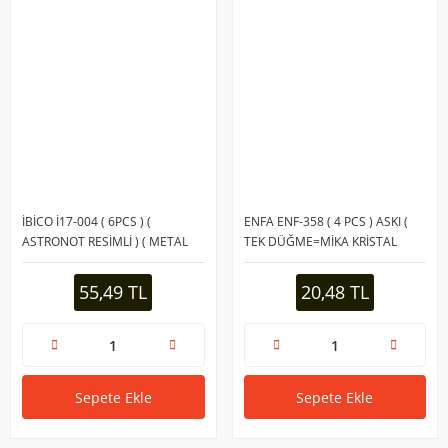
İBİCO İ17-004 ( 6PCS ) (
ENFA ENF-358 ( 4 PCS ) ASKI (
ASTRONOT RESİMLİ ) ( METAL
TEK DÜĞME=MİKA KRİSTAL
UÇLU ) ( ŞEFFAF PVC YAPIŞKANLI
PLASTİK ) ASKI ( ŞEFFAF PVC
) ASKI ( 2KG.TAŞIMA )*12X24
YAPIŞKANLI MONTAJ )*100X10
55,49 TL
20,48 TL
Sepete Ekle
Sepete Ekle