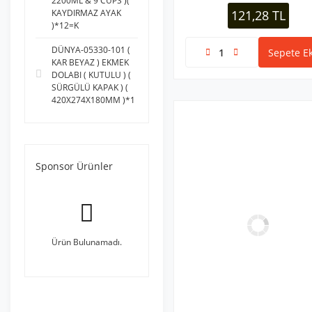
2200ML & 9 CUPS )(
AWOX (3)
KAYDIRMAZ AYAK
121,28 TL
)*12=K
BAYERSAN (3)
BOSSRA (3)
DÜNYA-05330-101 (
Sepete Ek
KAR BEYAZ ) EKMEK
CHRYSAMED (3)
DOLABI ( KUTULU ) (
CVS (3)
SÜRGÜLÜ KAPAK ) (
420X274X180MM )*1
FİLİT (3)
GÜNEŞ (3)
HASBANT (3)
KAYRA (3)
Sponsor Ürünler
KİNG EGE (3)
KUMTEL (3)
MEGA EVEREST (3)
Ürün Bulunamadı.
MİRAC EL ALETLERİ
(3)
MİZAN MANGAL
(3)
ŞAHİN SÜNGER (3)