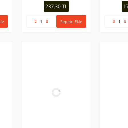
237,30 TL
1
le
Sepete Ekle