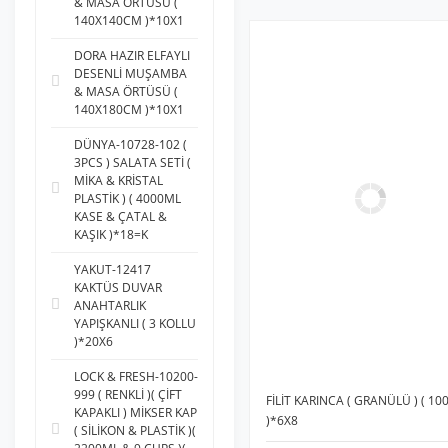
& MASA ÖRTÜSÜ (
140X140CM )*10X1
ASYEM (4)
AUHMA (4)
DORA HAZIR ELFAYLI
DESENLİ MUŞAMBA
B.H.D EL ALETLERİ (
& MASA ÖRTÜSÜ (
BHD ) (4)
140X180CM )*10X1
BİON İLAÇ (4)
DÜNYA-10728-102 (
DMAX (4)
3PCS ) SALATA SETİ (
EMKA MAX (4)
MİKA & KRİSTAL
PLASTİK ) ( 4000ML
İKSA (4)
KASE & ÇATAL &
KAŞIK )*18=K
ORCAMP (4)
PANDA (4)
YAKUT-12417
KAKTÜS DUVAR
PLAS TİME (4)
ANAHTARLIK
TGB (4)
YAPIŞKANLI ( 3 KOLLU
)*20X6
TİTİZ (4)
TROYA (4)
LOCK & FRESH-10200-
999 ( RENKLİ )( ÇİFT
FİLİT KARINCA ( GRANÜLÜ ) ( 10
ÜST TEKNİK (4)
KAPAKLI ) MİKSER KAP
)*6X8
( SİLİKON & PLASTİK )(
YAKUT (4)