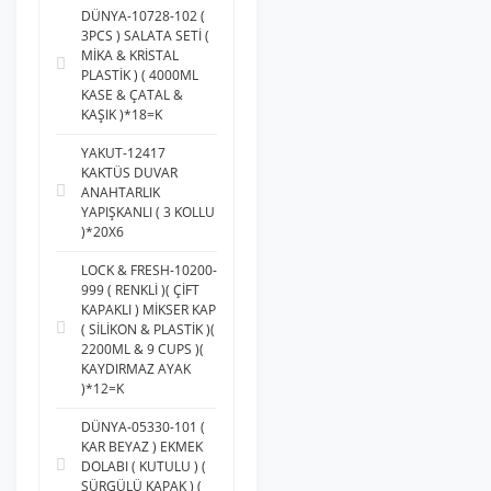
DÜNYA-10728-102 (
3PCS ) SALATA SETİ (
MİKA & KRİSTAL
PLASTİK ) ( 4000ML
KASE & ÇATAL &
KAŞIK )*18=K
YAKUT-12417
KAKTÜS DUVAR
ANAHTARLIK
YAPIŞKANLI ( 3 KOLLU
)*20X6
LOCK & FRESH-10200-
999 ( RENKLİ )( ÇİFT
KAPAKLI ) MİKSER KAP
( SİLİKON & PLASTİK )(
2200ML & 9 CUPS )(
KAYDIRMAZ AYAK
)*12=K
DÜNYA-05330-101 (
KAR BEYAZ ) EKMEK
DOLABI ( KUTULU ) (
SÜRGÜLÜ KAPAK ) (