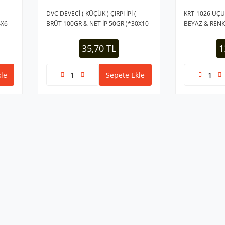
DVC DEVECİ ( KÜÇÜK ) ÇIRPI İPİ (
KRT-1026 UÇUR
4X6
BRÜT 100GR & NET İP 50GR )*30X10
BEYAZ & RENK
35,70 TL
1
le
Sepete Ekle