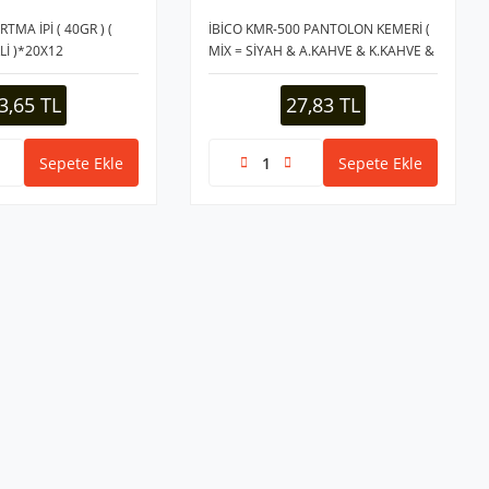
TMA İPİ ( 40GR ) (
İBİCO KMR-500 PANTOLON KEMERİ (
Lİ )*20X12
MİX = SİYAH & A.KAHVE & K.KAHVE &
LACİVERT )*20X1
3,65 TL
27,83 TL
Sepete Ekle
Sepete Ekle