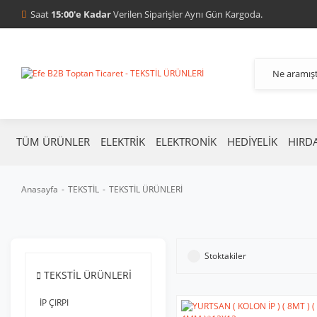
Saat
15:00'e Kadar
Verilen Siparişler Aynı Gün Kargoda.
TÜM ÜRÜNLER
ELEKTRİK
ELEKTRONİK
HEDİYELİK
HIRD
Anasayfa
TEKSTİL
TEKSTİL ÜRÜNLERİ
Stoktakiler
TEKSTİL ÜRÜNLERİ
İP ÇIRPI