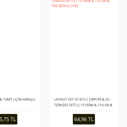
 & 10MT ) ÇOK AMAÇLI
LAYOUT SET 47-672 ( ÇIRPI İPİ & SU
TERAZİSİ SETİ ) ( 15'/50M & 110 GR &
TOZ BOYALI )*60
5,75 TL
64,96 TL