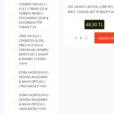
COOKER CKR-2021 (
DVC DEVECİ ( BÜYÜK ) ÇIRPI İPİ (
0.5LT ) TREND ÇELİK
BRÜT 120GR & NET İP 80GR )*2
TERMOS RENKLİ (
PASLANMAZ ÇELİK &
KAYDIRMAZ TPR
48,30 TL
TABAN )*24
URVE UR-3523 (
Sepete Ek
ÇEKMECELİ & DİŞ
FIRÇA KUTUSU &
SABUNLUK ) BAMBU
BANYO SET ( AHŞAP
& BAMBU STANDLI
)*8=K
DORA HAZIR ELFAYLI
DESENLİ MUŞAMBA
& MASA ÖRTÜSÜ (
140X140CM )*10X1
DORA HAZIR ELFAYLI
DESENLİ MUŞAMBA
& MASA ÖRTÜSÜ (
140X180CM )*10X1