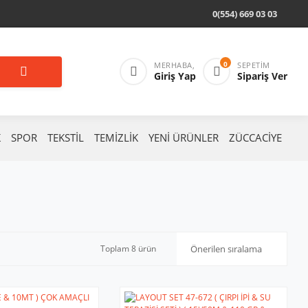
0(554) 669 03 03
0
MERHABA,
SEPETIM
Giriş Yap
Sipariş Ver
K
SPOR
TEKSTİL
TEMİZLİK
YENİ ÜRÜNLER
ZÜCCACİYE
Toplam 8 ürün