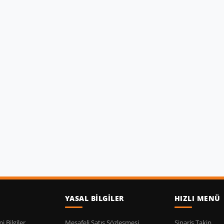
YASAL BİLGİLER
HIZLI MENÜ
 Bilgiler
Mesafeli Satış Sözleşmesi
Sipariş Takip