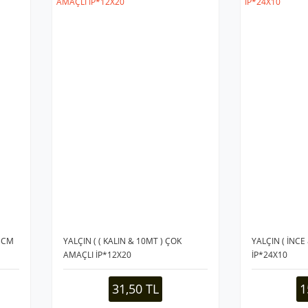
 3CM
YALÇIN ( ( KALIN & 10MT ) ÇOK
YALÇIN ( İNCE
AMAÇLI İP*12X20
İP*24X10
31,50 TL
1