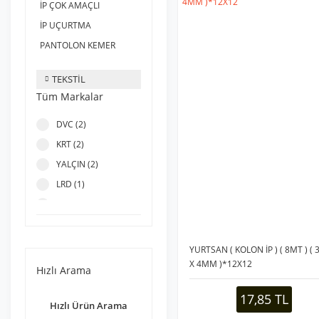
İP ÇOK AMAÇLI
İP UÇURTMA
PANTOLON KEMER
TEKSTİL
Tüm Markalar
DVC (2)
KRT (2)
YALÇIN (2)
LRD (1)
YURTSAN (1)
YURTSAN ( KOLON İP ) ( 8MT ) (
X 4MM )*12X12
Hızlı Arama
17,85 TL
Hızlı Ürün Arama