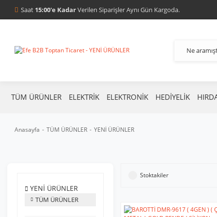
Saat
15:00'e Kadar
Verilen Siparişler Aynı Gün Kargoda.
TÜM ÜRÜNLER
ELEKTRİK
ELEKTRONİK
HEDİYELİK
HIRD
Anasayfa
TÜM ÜRÜNLER
YENİ ÜRÜNLER
Stoktakiler
YENİ ÜRÜNLER
TÜM ÜRÜNLER