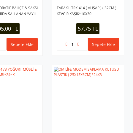
ORATİF BAHÇE & SAKSI
TARAKLI TRK-414 ( AHŞAP ) ( 32CM )
RDA SALLANAN YAYLI
KEVGİR KAŞIK*10X30
 MİX )*48X10
05,00 TL
57,75 TL
Sepete Ekle
Sepete Ekle