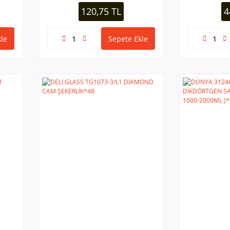
120,75 TL
4
le
Sepete Ekle