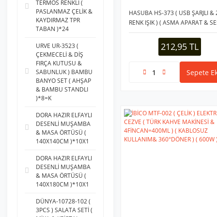
TERMOS RENKLİ (
TARAKLI AHŞAP (1)
PASLANMAZ ÇELİK &
HASUBA HS-373 ( USB ŞARJLI & 
KAYDIRMAZ TPR
RENK IŞIK ) ( ASMA APARAT & SE
TRİX (1)
TABAN )*24
ÇALIŞMA ) UV IŞIKLI SİNEK
KOVUCU*100
212,95 TL
URVE UR-3523 (
ÇEKMECELİ & DİŞ
FIRÇA KUTUSU &
Sepete Ek
SABUNLUK ) BAMBU
BANYO SET ( AHŞAP
& BAMBU STANDLI
)*8=K
DORA HAZIR ELFAYLI
DESENLİ MUŞAMBA
& MASA ÖRTÜSÜ (
140X140CM )*10X1
DORA HAZIR ELFAYLI
DESENLİ MUŞAMBA
& MASA ÖRTÜSÜ (
140X180CM )*10X1
DÜNYA-10728-102 (
3PCS ) SALATA SETİ (