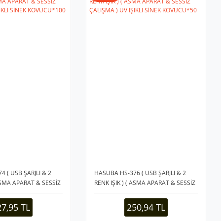
 ( USB ŞARJLI & 2
HASUBA HS-376 ( USB ŞARJLI & 2
 ASMA APARAT & SESSİZ
RENK IŞIK ) ( ASMA APARAT & SESSİZ
ŞIKLI SİNEK
ÇALIŞMA ) UV IŞIKLI SİNEK
KOVUCU*50
27,95 TL
250,94 TL