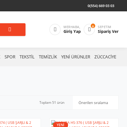
0(554) 669 03 03
0
MERHABA,
SEPETIM
Giriş Yap
Sipariş Ver
K
SPOR
TEKSTİL
TEMİZLİK
YENİ ÜRÜNLER
ZÜCCACİYE
Toplam 51 ürün
YENİ