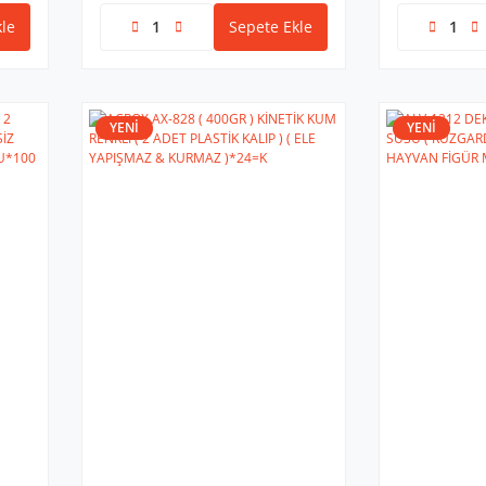
le
Sepete Ekle
YENİ
YENİ