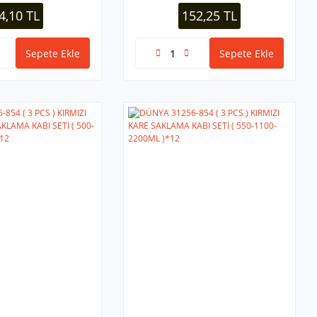
SUNUMLUK*24=K
4,10 TL
152,25 TL
Sepete Ekle
Sepete Ekle