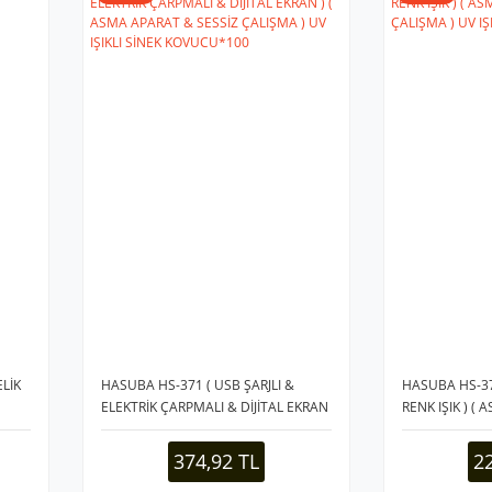
ELİK
HASUBA HS-371 ( USB ŞARJLI &
HASUBA HS-374
ELEKTRİK ÇARPMALI & DİJİTAL EKRAN
RENK IŞIK ) (
) ( ASMA APARAT & SESSİZ ÇALIŞMA
ÇALIŞMA ) UV I
) UV IŞIKLI SİNEK KOVUCU*100
KOVUCU*100
374,92 TL
2