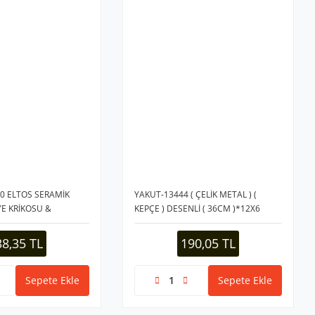
0 ELTOS SERAMİK
YAKUT-13444 ( ÇELİK METAL ) (
E KRİKOSU &
KEPÇE ) DESENLİ ( 36CM )*12X6
38,35 TL
190,05 TL
Sepete Ekle
Sepete Ekle