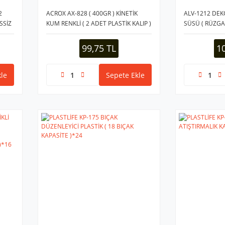
2
ACROX AX-828 ( 400GR ) KİNETİK
ALV-1212 DEK
SSİZ
KUM RENKLİ ( 2 ADET PLASTİK KALIP )
SÜSÜ ( RÜZGA
( ELE YAPIŞMAZ & KURMAZ )*24=K
HAYVAN FİGÜR
99,75 TL
1
le
Sepete Ekle