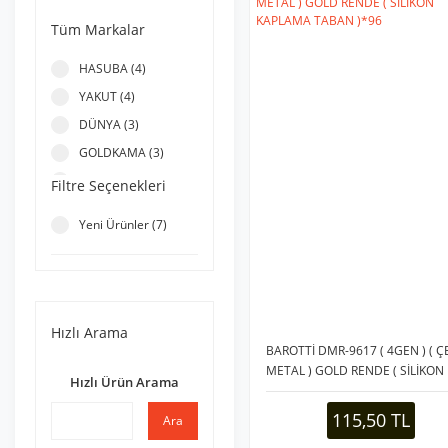
Tüm Markalar
HASUBA (4)
YAKUT (4)
DÜNYA (3)
GOLDKAMA (3)
KRT (3)
Filtre Seçenekleri
WİSH HOME (3)
Yeni Ürünler (7)
BELLA HOUSE (2)
KINETEX (2)
LED FOUNTAIN (2)
MAKAMP (2)
Hızlı Arama
PLASTLİFE (2)
BAROTTİ DMR-9617 ( 4GEN ) ( Ç
METAL ) GOLD RENDE ( SİLİKON
SHOME (2)
Hızlı Ürün Arama
KAPLAMA TABAN )*96
ACROX (1)
115,50 TL
Ara
BAROTTİ (1)