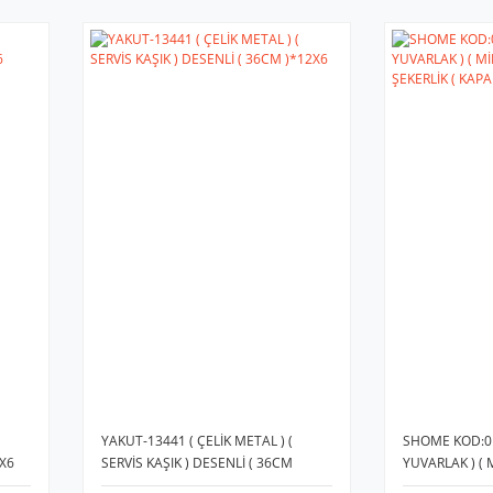
YAKUT-13441 ( ÇELİK METAL ) (
SHOME KOD:01
2X6
SERVİS KAŞIK ) DESENLİ ( 36CM
YUVARLAK ) ( 
)*12X6
ŞEKERLİK ( KAP