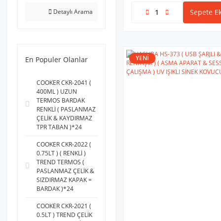
DELİ GLASS (1)
Detaylı Arama
Sepete Ek
ELTOS (1)
ENFA (1)
FASHION
ACCESSORY (1)
YENİ
En Populer Olanlar
FİXWOOD (1)
COOKER CKR-2041 (
İBİCO (1)
400ML ) UZUN
IŞIK KİTCHEN (1)
TERMOS BARDAK
RENKLİ ( PASLANMAZ
LİNKAGE (1)
ÇELİK & KAYDIRMAZ
MİLİFE (1)
TPR TABAN )*24
OMİLİFE (1)
COOKER CKR-2022 (
0.75LT ) ( RENKLİ )
ON-BOARD AIR
TREND TERMOS (
PUIMP (1)
PASLANMAZ ÇELİK &
SELSİL (1)
SIZDIRMAZ KAPAK =
BARDAK )*24
SGS TOOLS (1)
SİNBO (1)
COOKER CKR-2021 (
0.5LT ) TREND ÇELİK
SUNMILD (1)