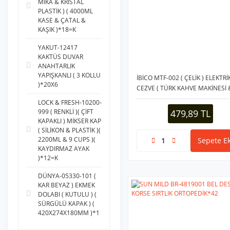
MİKA & KRİSTAL
PLASTİK ) ( 4000ML
KASE & ÇATAL &
KAŞIK )*18=K
YAKUT-12417
KAKTÜS DUVAR
ANAHTARLIK
YAPIŞKANLI ( 3 KOLLU
İBİCO MTF-002 ( ÇELİK ) ELEKTRİ
)*20X6
CEZVE ( TÜRK KAHVE MAKİNESİ 
4FİNCAN=400ML ) ( KABLOSUZ
LOCK & FRESH-10200-
KULLANIM& 360°DÖNER ) ( 600
479,89 TL
999 ( RENKLİ )( ÇİFT
)*16
KAPAKLI ) MİKSER KAP
( SİLİKON & PLASTİK )(
2200ML & 9 CUPS )(
Sepete Ek
KAYDIRMAZ AYAK
)*12=K
DÜNYA-05330-101 (
KAR BEYAZ ) EKMEK
DOLABI ( KUTULU ) (
SÜRGÜLÜ KAPAK ) (
420X274X180MM )*1