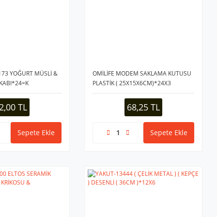
-173 YOĞURT MÜSLİ &
OMİLİFE MODEM SAKLAMA KUTUSU
 KABI*24=K
PLASTİK ( 25X15X6CM)*24X3
2,00 TL
68,25 TL
Sepete Ekle
Sepete Ekle