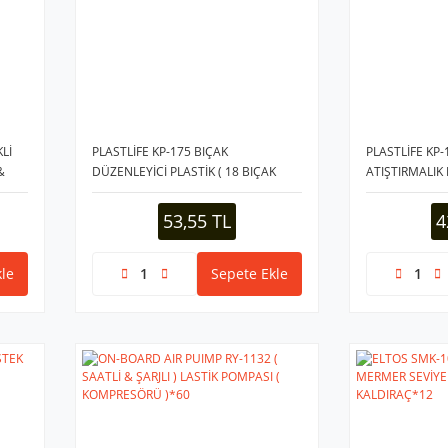
KLİ
PLASTLİFE KP-175 BIÇAK
PLASTLİFE KP
&
DÜZENLEYİCİ PLASTİK ( 18 BIÇAK
ATIŞTIRMALIK
KAPASİTE )*24
W
53,55 TL
4
le
Sepete Ekle