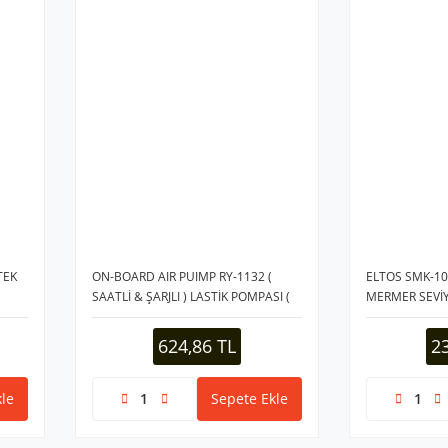
TEK
ON-BOARD AIR PUIMP RY-1132 (
ELTOS SMK-10
SAATLİ & ŞARJLI ) LASTİK POMPASI (
MERMER SEVİY
KOMPRESÖRÜ )*60
KALDIRAÇ*12
624,86 TL
2
le
Sepete Ekle