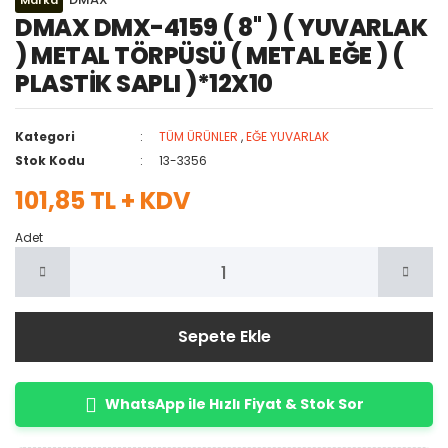
Marka
DMAX DMX-4159 ( 8'' ) ( YUVARLAK
) METAL TÖRPÜSÜ ( METAL EĞE ) (
PLASTİK SAPLI )*12X10
Kategori
TÜM ÜRÜNLER
,
EĞE YUVARLAK
Stok Kodu
13-3356
101,85 TL + KDV
Adet
Sepete Ekle
WhatsApp ile Hızlı Fiyat & Stok Sor