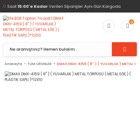
Saat
15:00'e Kadar
Verilen Siparişler Aynı Gün Kargoda.
0
Anasayfa
TÜM ÜRÜNLER
DMAX DMX-4159 ( 8'' ) ( YUVARLAK ) METAL TÖR