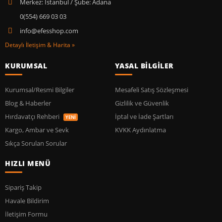
Merkez: İstanbul / Şube: Adana
0(554) 669 03 03
info@efesshop.com
Detaylı İletişim & Harita »
KURUMSAL
YASAL BİLGİLER
Kurumsal/Resmi Bilgiler
Mesafeli Satış Sözleşmesi
Blog & Haberler
Gizlilik ve Güvenlik
Hırdavatçı Rehberi
İptal ve İade Şartları
YENİ
Kargo, Ambar ve Sevk
KVKK Aydınlatma
Sıkça Sorulan Sorular
HIZLI MENÜ
Sipariş Takip
Havale Bildirim
İletişim Formu