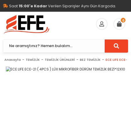
Saat
15:00'e Kadar
Verilen Siparişler Aynı Gün Kargoda.
0
Anasayfa
TEMİZLİK
TEMİZLİK ÜRÜNLERİ
BEZ TEMİZLİK
ECE LIFE ECE-2