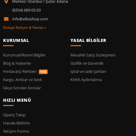
Merkez: İstanbul / Şube: Adana
0(554) 669 03 03
info@efesshop.com
Detaylı İletişim & Harita »
KURUMSAL
YASAL BİLGİLER
Kurumsal/Resmi Bilgiler
Mesafeli Satış Sözleşmesi
Blog & Haberler
Gizlilik ve Güvenlik
Hırdavatçı Rehberi
İptal ve İade Şartları
YENİ
Kargo, Ambar ve Sevk
KVKK Aydınlatma
Sıkça Sorulan Sorular
HIZLI MENÜ
Sipariş Takip
Havale Bildirim
İletişim Formu