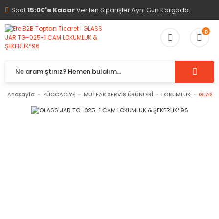
Saat
15:00'e Kadar
Verilen Siparişler Aynı Gün Kargoda.
0
Anasayfa
ZÜCCACİYE
MUTFAK SERVİS ÜRÜNLERİ
LOKUMLUK
GLASS 