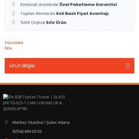
Kırılacak ürünlerde
Özel Paketleme Garantisi
Toptan Alımlarda
Koli Bazlı Fiyat Avantajı
%100 Orijinal
Sıfır Ürün
Favorilere
Ekle
Ürün Bilgisi
Merkez: İstanbul / Şube: Adana
0(554) 669 03 03