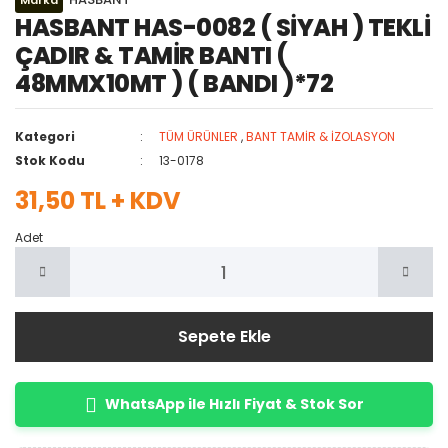
Marka
HASBANT HAS-0082 ( SİYAH ) TEKLİ
ÇADIR & TAMİR BANTI (
48MMX10MT ) ( BANDI )*72
Kategori
TÜM ÜRÜNLER
,
BANT TAMİR & İZOLASYON
Stok Kodu
13-0178
31,50 TL + KDV
Adet
Sepete Ekle
WhatsApp ile Hızlı Fiyat & Stok Sor