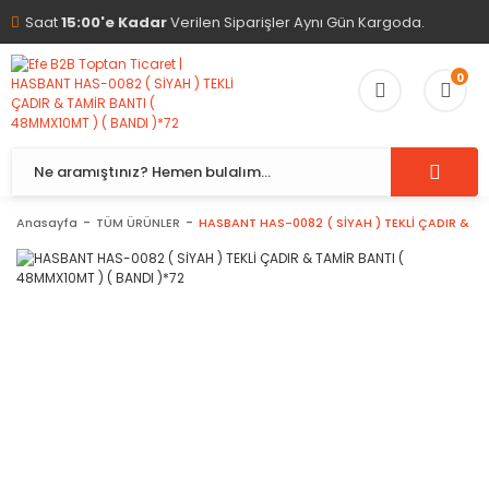
Saat
15:00'e Kadar
Verilen Siparişler Aynı Gün Kargoda.
0
Anasayfa
TÜM ÜRÜNLER
HASBANT HAS-0082 ( SİYAH ) TEKLİ ÇADIR & TA