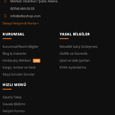
Merkez: İstanbul / Şube: Adana
0(554) 669 03 03
info@efesshop.com
Detaylı İletişim & Harita »
KURUMSAL
YASAL BİLGİLER
Kurumsal/Resmi Bilgiler
Mesafeli Satış Sözleşmesi
Blog & Haberler
Gizlilik ve Güvenlik
Hırdavatçı Rehberi
İptal ve İade Şartları
YENİ
Kargo, Ambar ve Sevk
KVKK Aydınlatma
Sıkça Sorulan Sorular
HIZLI MENÜ
Sipariş Takip
Havale Bildirim
İletişim Formu