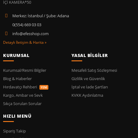
Merkez: İstanbul / Şube: Adana
0(554) 669 03 03
info@efesshop.com
Detaylı İletişim & Harita »
KURUMSAL
YASAL BİLGİLER
Kurumsal/Resmi Bilgiler
Mesafeli Satış Sözleşmesi
Blog & Haberler
Gizlilik ve Güvenlik
Hırdavatçı Rehberi
İptal ve İade Şartları
YENİ
Kargo, Ambar ve Sevk
KVKK Aydınlatma
Sıkça Sorulan Sorular
HIZLI MENÜ
Sipariş Takip