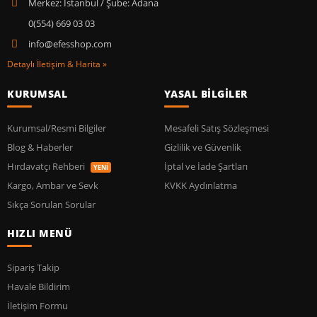
Merkez: İstanbul / Şube: Adana
0(554) 669 03 03
info@efesshop.com
Detaylı İletişim & Harita »
KURUMSAL
YASAL BİLGİLER
Kurumsal/Resmi Bilgiler
Mesafeli Satış Sözleşmesi
Blog & Haberler
Gizlilik ve Güvenlik
Hırdavatçı Rehberi
İptal ve İade Şartları
YENİ
Kargo, Ambar ve Sevk
KVKK Aydınlatma
Sıkça Sorulan Sorular
HIZLI MENÜ
Sipariş Takip
Havale Bildirim
İletişim Formu