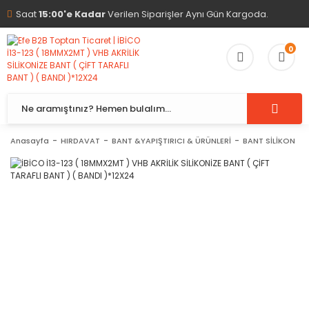
Saat
15:00'e Kadar
Verilen Siparişler Aynı Gün Kargoda.
0
Anasayfa
HIRDAVAT
BANT &YAPIŞTIRICI & ÜRÜNLERİ
BANT SİLİKON