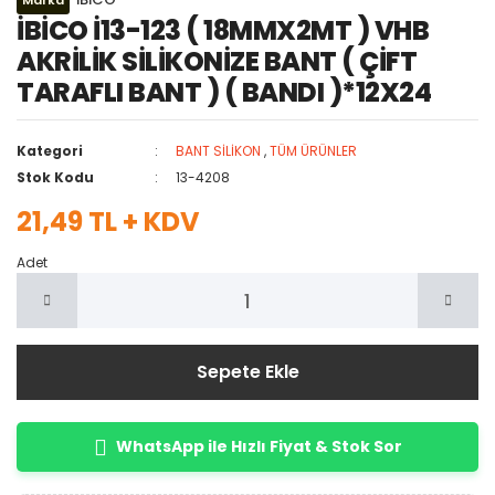
Marka
İBİCO İ13-123 ( 18MMX2MT ) VHB
AKRİLİK SİLİKONİZE BANT ( ÇİFT
TARAFLI BANT ) ( BANDI )*12X24
Kategori
BANT SİLİKON
,
TÜM ÜRÜNLER
Stok Kodu
13-4208
21,49 TL + KDV
Adet
Sepete Ekle
WhatsApp ile Hızlı Fiyat & Stok Sor