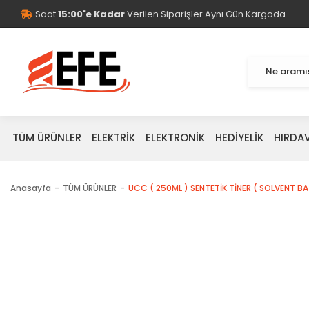
Saat
15:00'e Kadar
Verilen Siparişler Aynı Gün Kargoda.
TÜM ÜRÜNLER
ELEKTRİK
ELEKTRONİK
HEDİYELİK
HIRDA
Anasayfa
TÜM ÜRÜNLER
UCC ( 250ML ) SENTETİK TİNER ( SOLVENT BAZ