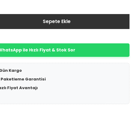
Sepete Ekle
hatsApp ile Hızlı Fiyat & Stok Sor
 Gün Kargo
 Paketleme Garantisi
azlı Fiyat Avantajı