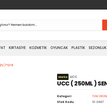
VAT
KIRTASİYE
KOZMETİK
OYUNCAK
PLASTİK
SEZONLUK
LI )*12=K
UCC
Marka
UCC ( 250ML ) SE
Kategori
TÜM ÜRÜN
Stok Kodu
13-0467