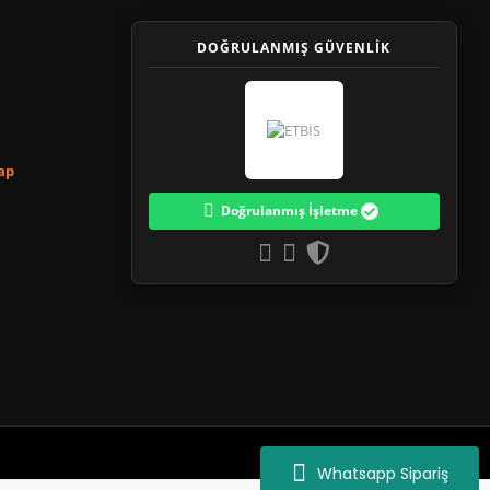
DOĞRULANMIŞ GÜVENLİK
Yap
Doğrulanmış İşletme
Whatsapp Sipariş