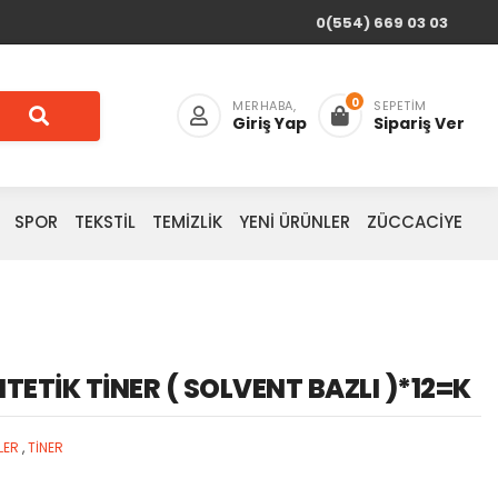
0(554) 669 03 03
0
MERHABA,
SEPETIM
Giriş Yap
Sipariş Ver
SPOR
TEKSTİL
TEMİZLİK
YENİ ÜRÜNLER
ZÜCCACİYE
NTETİK TİNER ( SOLVENT BAZLI )*12=K
LER
,
TİNER