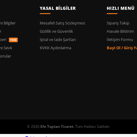
YASAL BİLGİLER
HIZLI MENÜ
 Bilgiler
Mesafeli Satış Sözleşmesi
Sipariş Takip
r
Gizlilik ve Güvenlik
Havale Bildirim
beri
İptal ve İade Şartları
İletişim Formu
YENİ
ve Sevk
KVKK Aydınlatma
Bayi Ol / Giriş 
orular
© 2026
Efe Toptan Ticaret
. Tüm Hakları Saklıdır.