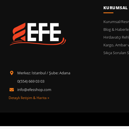
KURUMSAL
Kurumsal/Resmi
Blog & Haberle
Hırdavatçı Reh
Kargo, Ambar 
Sıkça Sorulan S
Merkez: İstanbul / Şube: Adana
0(554) 669 03 03
info@efesshop.com
Detaylı İletişim & Harita »