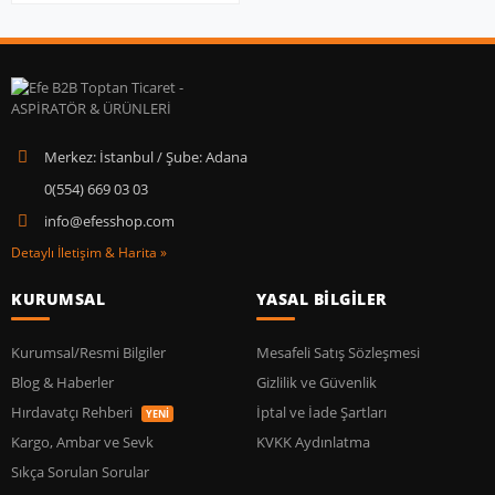
Merkez: İstanbul / Şube: Adana
0(554) 669 03 03
info@efesshop.com
Detaylı İletişim & Harita »
KURUMSAL
YASAL BİLGİLER
Kurumsal/Resmi Bilgiler
Mesafeli Satış Sözleşmesi
Blog & Haberler
Gizlilik ve Güvenlik
Hırdavatçı Rehberi
İptal ve İade Şartları
YENİ
Kargo, Ambar ve Sevk
KVKK Aydınlatma
Sıkça Sorulan Sorular