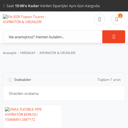
Saat
15:00'e Kadar
Verilen Siparişler Aynı Gün Kargoda.
0
Anasayfa
HIRDAVAT
ASPİRATÖR & ÜRÜNLERİ
Stoktakiler
Toplam 1 ürün