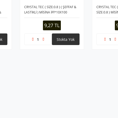
CRYSTAL TEC ( SİZE:0.8 ) ( ŞEFFAF &
CRYSTAL TEC ( 
&
LASTİKLİ ) MİSİNA İPİ*10X100
SİZE:0.8 ) MİS
NA
9,27 TL
ok
Stokta Yok