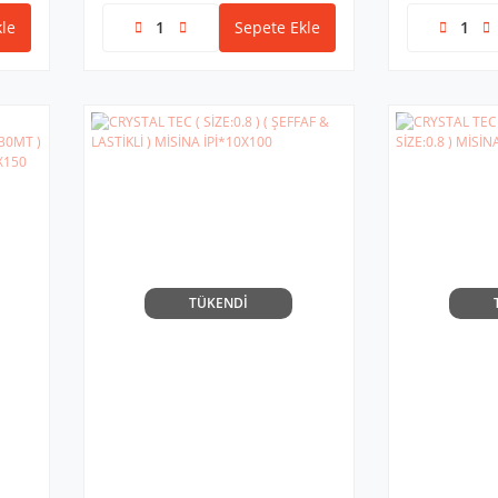
le
Sepete Ekle
TÜKENDİ