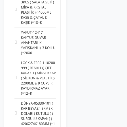
3PCS ) SALATA SETİ (
MİKA & KRİSTAL
PLASTİK ) ( 4000ML
KASE & ÇATAL &
KAŞIK )*18=K
YAKUT-12417
KAKTÜS DUVAR
ANAHTARLIK
YAPIŞKANLI ( 3 KOLLU
)*20X6
LOCK & FRESH-10200-
999 ( RENKLİ )( ÇİFT
KAPAKLI ) MİKSER KAP
( SİLİKON & PLASTİK )(
2200ML & 9 CUPS )(
KAYDIRMAZ AYAK
)*12=K
DÜNYA-05330-101 (
KAR BEYAZ ) EKMEK
DOLABI ( KUTULU ) (
SÜRGÜLÜ KAPAK ) (
420X274X180MM )*1