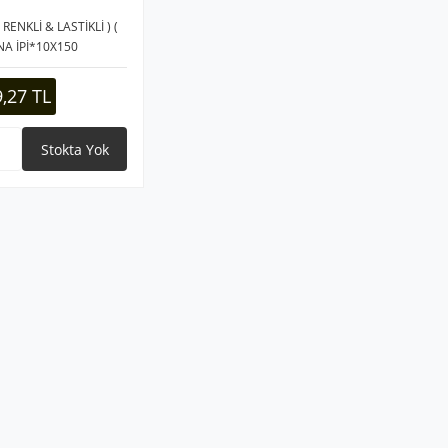
RENKLİ & LASTİKLİ ) (
İNA İPİ*10X150
9,27 TL
Stokta Yok