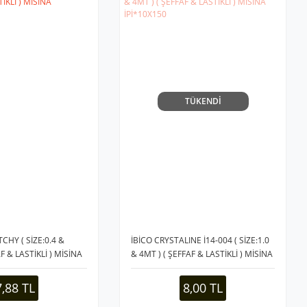
TÜKENDİ
HY ( SİZE:0.4 &
İBİCO CRYSTALINE İ14-004 ( SİZE:1.0
F & LASTİKLİ ) MİSİNA
& 4MT ) ( ŞEFFAF & LASTİKLİ ) MİSİNA
İPİ*10X150
7,88 TL
8,00 TL