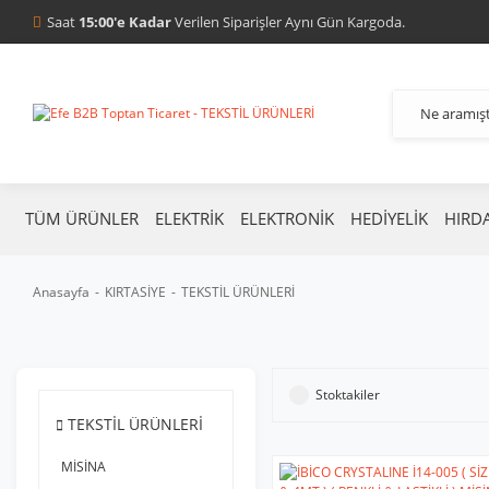
Saat
15:00'e Kadar
Verilen Siparişler Aynı Gün Kargoda.
TÜM ÜRÜNLER
ELEKTRİK
ELEKTRONİK
HEDİYELİK
HIRD
Anasayfa
KIRTASİYE
TEKSTİL ÜRÜNLERİ
Stoktakiler
TEKSTİL ÜRÜNLERİ
MİSİNA