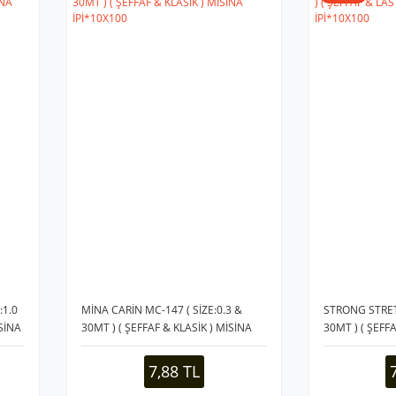
:1.0
MİNA CARİN MC-147 ( SİZE:0.3 &
STRONG STRETC
İSİNA
30MT ) ( ŞEFFAF & KLASİK ) MİSİNA
30MT ) ( ŞEFFA
İPİ*10X100
İPİ*10X100
7,88 TL