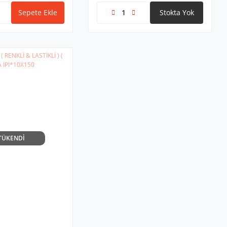
Sepete Ekle
Stokta Yok
TÜKENDİ