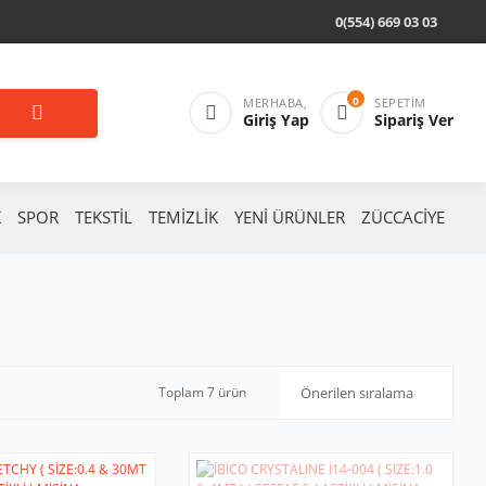
0(554) 669 03 03
0
MERHABA,
SEPETIM
Giriş Yap
Sipariş Ver
K
SPOR
TEKSTİL
TEMİZLİK
YENİ ÜRÜNLER
ZÜCCACİYE
Toplam 7 ürün