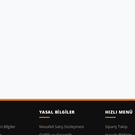
YASAL BİLGİLER
HIZLI MENÜ
 Bilgiler
Mesafeli Satış Sözleşmesi
Sipariş Takip
r
Gizlilik ve Güvenlik
Havale Bildirim