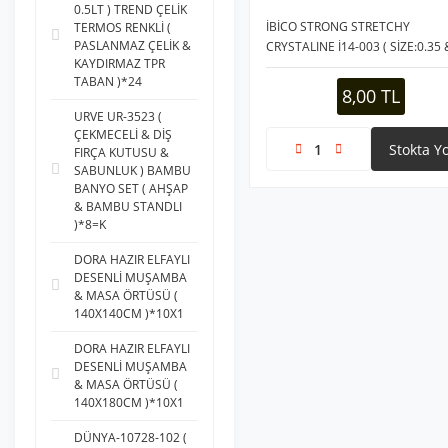
0.5LT ) TREND ÇELİK
İBİCO STRONG STRETCHY
TERMOS RENKLİ (
PASLANMAZ ÇELİK &
CRYSTALINE İ14-003 ( SİZE:0.35 
KAYDIRMAZ TPR
30MT ) ( ŞEFFAF & KLASİK ) MİSİ
TABAN )*24
İPİ*10X150
8,00 TL
URVE UR-3523 (
ÇEKMECELİ & DİŞ
Stokta Y
FIRÇA KUTUSU &
SABUNLUK ) BAMBU
BANYO SET ( AHŞAP
& BAMBU STANDLI
)*8=K
DORA HAZIR ELFAYLI
DESENLİ MUŞAMBA
& MASA ÖRTÜSÜ (
140X140CM )*10X1
DORA HAZIR ELFAYLI
DESENLİ MUŞAMBA
& MASA ÖRTÜSÜ (
140X180CM )*10X1
DÜNYA-10728-102 (