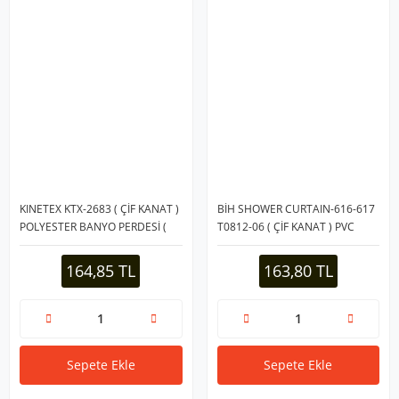
KINETEX KTX-2683 ( ÇİF KANAT )
BİH SHOWER CURTAIN-616-617
POLYESTER BANYO PERDESİ (
T0812-06 ( ÇİF KANAT ) PVC
2PCS X 180X110CM & 12
BANYO DUŞ PERDESİ ( 2 PCS X
HALKALI )*72
90X180CM & 12 HALKALI )*144
164,85 TL
163,80 TL
Sepete Ekle
Sepete Ekle