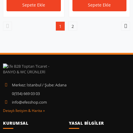
Sepete Ekle
Sepete Ekle
1
2
Merkez: İstanbul / Şube: Adana
0(554) 669 03 03
info@efesshop.com
Detaylı İletişim & Harita »
KURUMSAL
YASAL BİLGİLER