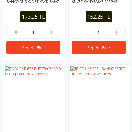
BANYO DUŞ KÜVET KAYDIRMAZ
KÜVET KAYDIRMAZ PASPASI
PASPASI VANTUZLU
BATH MAT VANTUZLU (
36X66CM.*12=K
34X68CM )*12
173,25 TL
152,25 TL
Sepete Ekle
Sepete Ekle