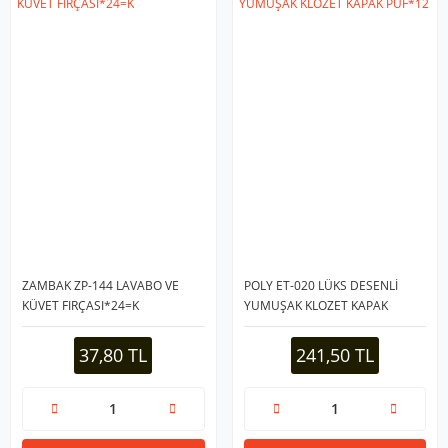
ZAMBAK ZP-144 LAVABO VE
POLY ET-020 LÜKS DESENLİ
KÜVET FIRÇASI*24=K
YUMUŞAK KLOZET KAPAK
PUF*12
37,80 TL
241,50 TL