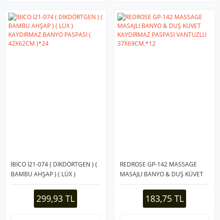
İBİCO İ21-074 ( DİKDÖRTGEN ) (
REDROSE GP-142 MASSAGE
BAMBU AHŞAP ) ( LÜX )
MASAJLI BANYO & DUŞ KÜVET
KAYDIRMAZ BANYO PASPASI (
KAYDIRMAZ PASPASI VANTUZLU
42X62CM )*24
37X69CM.*12
299,93 TL
183,75 TL