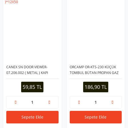
CANEX SN DOOR VIEWER-
ORCAMP OR-KTS-230 KÜÇÜK
07.206.002 ( METAL ) KAPI
TOMBUL BÜTAN PROPAN GAZ
DÜRBÜNÜ ( 180° ) ( ÇAP: ⌀14
KARTUŞ 230GR*24
MM ) ( UZAYABİLEN=50---75MM
59,85 TL
186,90 TL
)*12X50
Sepete Ekle
Sepete Ekle