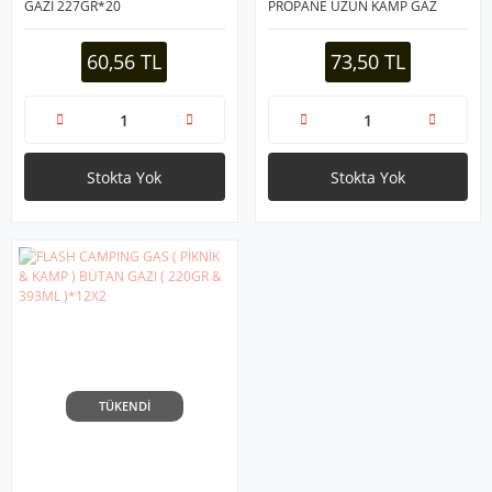
GAZI 227GR*20
PROPANE UZUN KAMP GAZ
KARTUŞU 227GR/400ML*28
60,56 TL
73,50 TL
Stokta Yok
Stokta Yok
TÜKENDİ