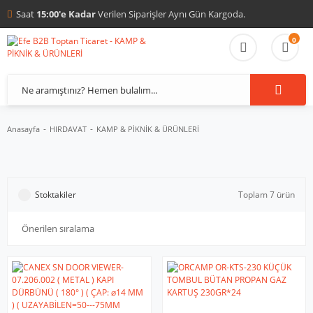
Saat
15:00'e Kadar
Verilen Siparişler Aynı Gün Kargoda.
0
Anasayfa
HIRDAVAT
KAMP & PİKNİK & ÜRÜNLERİ
Stoktakiler
Toplam 7 ürün