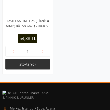
FLASH CAMPING GAS ( PİKNİK &
KAMP ) BÜTAN GAZI ( 220GR &
393ML )*12X2
54,38 TL
Stokta Yok
Merkez: İstanbul / Şube: Adana