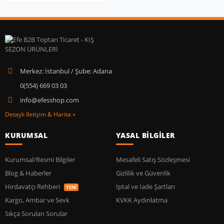
Merkez: İstanbul / Şube: Adana
0(554) 669 03 03
info@efesshop.com
Detaylı İletişim & Harita »
KURUMSAL
YASAL BİLGİLER
Kurumsal/Resmi Bilgiler
Mesafeli Satış Sözleşmesi
Blog & Haberler
Gizlilik ve Güvenlik
Hırdavatçı Rehberi
İptal ve İade Şartları
YENİ
Kargo, Ambar ve Sevk
KVKK Aydınlatma
Sıkça Sorulan Sorular