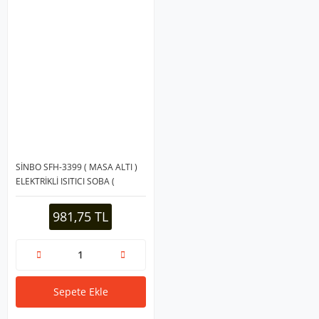
SİNBO SFH-3399 ( MASA ALTI )
ELEKTRİKLİ ISITICI SOBA (
DEVRİLME EMNİYET & 2 TÜPLÜ )
( 2X500W )*4=K
981,75 TL
Sepete Ekle