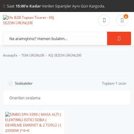
Saat
15:00'e Kadar
Verilen Siparişler Aynı Gün Kargoda.
0
Anasayfa
TÜM ÜRÜNLER
KIŞ SEZON ÜRÜNLERİ
Stoktakiler
Toplam 1 ürün