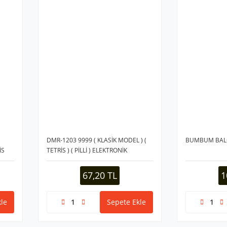
DMR-1203 9999 ( KLASİK MODEL ) (
BUMBUM BAL
İS
TETRİS ) ( PİLLİ ) ELEKTRONİK
 &
OYUN*288
20
67,20 TL
1
le
Sepete Ekle