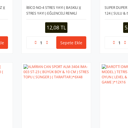
Z )(
İBİCO NO-4 STRES YAYI ( BASKILI )(
SUPER DUPER 
STRES YAYI ) EĞLENCELİ RENKLİ
124 ( SULU & I
PLASTİK*24X50
İPLİ & HAYVAN
)*12X18
12,08 TL
5
le
Sepete Ekle