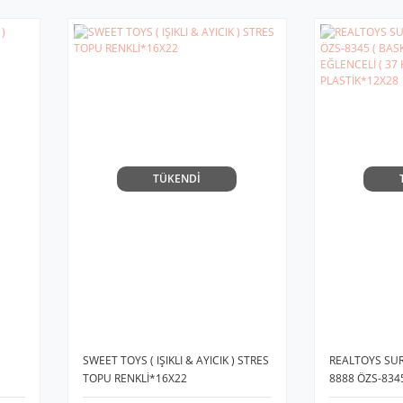
TÜKENDİ
SWEET TOYS ( IŞIKLI & AYICIK ) STRES
REALTOYS SUR
TOPU RENKLİ*16X22
8888 ÖZS-8345 
YAYI ) EĞLENCE