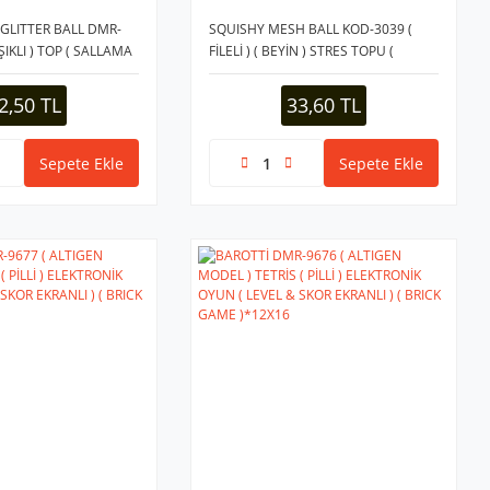
GLITTER BALL DMR-
SQUISHY MESH BALL KOD-3039 (
ŞIKLI ) TOP ( SALLAMA
FİLELİ ) ( BEYİN ) STRES TOPU (
--EMOJİ KARTLI
SIKIŞTIRMALI SULU TOPLAR ) ( 65MM
)*12X20
2,50 TL
33,60 TL
Sepete Ekle
Sepete Ekle