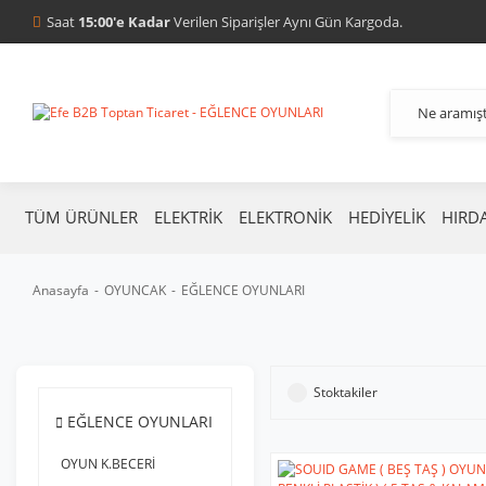
Saat
15:00'e Kadar
Verilen Siparişler Aynı Gün Kargoda.
TÜM ÜRÜNLER
ELEKTRİK
ELEKTRONİK
HEDİYELİK
HIRD
Anasayfa
OYUNCAK
EĞLENCE OYUNLARI
Stoktakiler
EĞLENCE OYUNLARI
OYUN K.BECERİ