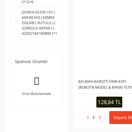
)*12=K
DÜNYA-05330-101 (
KAR BEYAZ ) EKMEK
DOLABI ( KUTULU ) (
SÜRGÜLÜ KAPAK ) (
420X274X180MM )*1
Sponsor Ürünler
BAI BIAN BAROTTİ DMR-8391
(ROBOTİK MODEL & BPIXK) TETR
(PİLLİ) ELEKTRONİK OYUN (LEVEL
Ürün Bulunamadı.
SKOR EKRANLI) (BRICK GAME)*1
128,84 TL
Sepete Ek