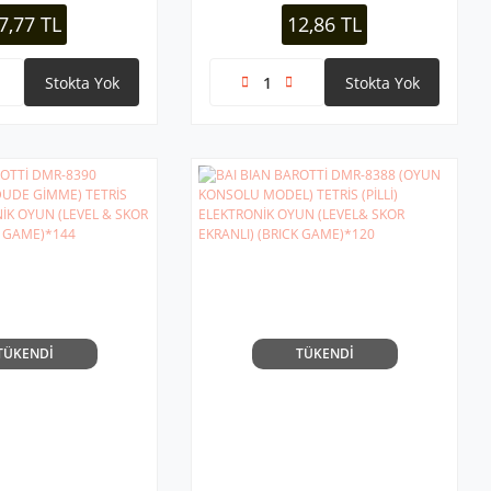
İK*12X28
GEOMETRİK )*25X8
7,77 TL
12,86 TL
Stokta Yok
Stokta Yok
TÜKENDİ
TÜKENDİ