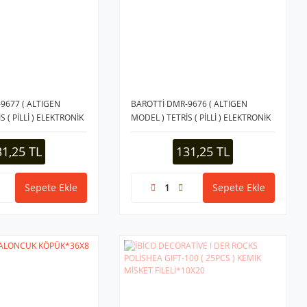
9677 ( ALTIGEN
BAROTTİ DMR-9676 ( ALTIGEN
 ( PİLLİ ) ELEKTRONİK
MODEL ) TETRİS ( PİLLİ ) ELEKTRONİK
& SKOR EKRANLI ) (
OYUN ( LEVEL & SKOR EKRANLI ) (
*12X16
BRICK GAME )*12X16
31,25 TL
131,25 TL
Sepete Ekle
Sepete Ekle