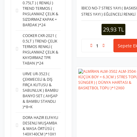
0.75LT ) ( RENKLİ )
İBİCO NO-7 STRES YAYI ( BASKISI
TREND TERMOS (
PASLANMAZ ÇELİK &
STRES YAYI ) EĞLENCELİ RENKLİ
SIZDIRMAZ KAPAK =
PLASTİK*12X34
BARDAK )*24
29,93 TL
COOKER CKR-2021 (
0.5LT ) TREND ÇELİK
Sepete Ek
TERMOS RENKLİ (
PASLANMAZ ÇELİK &
KAYDIRMAZ TPR
TABAN )*24
URVE UR-3523 (
ÇEKMECELİ & DİŞ
FIRÇA KUTUSU &
SABUNLUK ) BAMBU
BANYO SET ( AHŞAP
& BAMBU STANDLI
)*8=K
DORA HAZIR ELFAYLI
DESENLİ MUŞAMBA
& MASA ÖRTÜSÜ (
140X140CM )*10X1