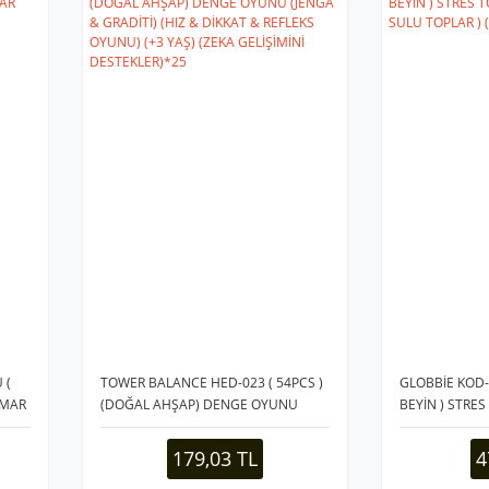
 (
TOWER BALANCE HED-023 ( 54PCS )
GLOBBİE KOD-30
AMAR
(DOĞAL AHŞAP) DENGE OYUNU
BEYİN ) STRES
(JENGA & GRADİTİ) (HIZ & DİKKAT &
SULU TOPLAR 
REFLEKS OYUNU) (+3 YAŞ) (ZEKA
179,03 TL
4
GELİŞİMİNİ DESTEKLER)*25