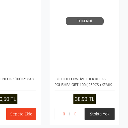
TÜKENDİ
ONCUK KÖPÜK*36X8
İBİCO DECORATİVE I DER ROCKS
POLİSHEA GIFT-100 ( 25PCS ) KEMİK
MİSKET FİLELİ*10X20
0,50 TL
38,93 TL
Sepete Ekle
Stokta Yok