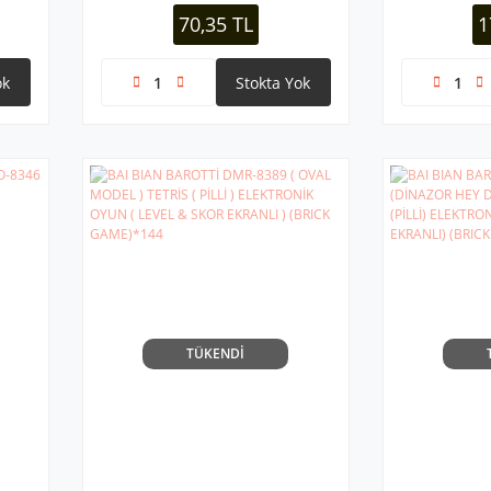
RENKLİ PLAST
70,35 TL
1
ok
Stokta Yok
TÜKENDİ