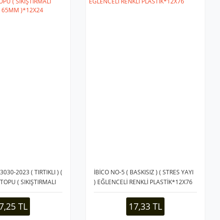
30-2023 ( TIRTIKLI ) (
İBİCO NO-5 ( BASKISIZ ) ( STRES YAYI
 TOPU ( SIKIŞTIRMALI
) EĞLENCELİ RENKLİ PLASTİK*12X76
) ( 65MM )*12X24
7,25 TL
17,33 TL