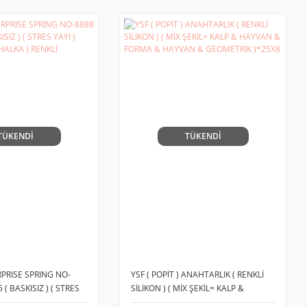
TÜKENDİ
TÜKENDİ
PRISE SPRING NO-
YSF ( POPİT ) ANAHTARLIK ( RENKLİ
( BASKISIZ ) ( STRES
SİLİKON ) ( MİX ŞEKİL= KALP &
Lİ ( 37 HALKA )
HAYVAN & FORMA & HAYVAN &