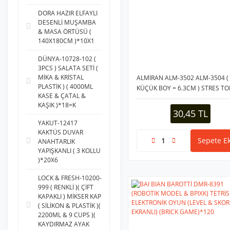
DORA HAZIR ELFAYLI
DESENLİ MUŞAMBA
& MASA ÖRTÜSÜ (
140X180CM )*10X1
DÜNYA-10728-102 (
3PCS ) SALATA SETİ (
MİKA & KRİSTAL
ALMİRAN ALM-3502 ALM-3504 (
PLASTİK ) ( 4000ML
KÜÇÜK BOY = 6.3CM ) STRES TO
KASE & ÇATAL &
SÜNGER ) ( DÜNYA HARİTASI &
KAŞIK )*18=K
BASKETBOL TOPU )*12X60
30,45 TL
YAKUT-12417
KAKTÜS DUVAR
Sepete Ek
ANAHTARLIK
YAPIŞKANLI ( 3 KOLLU
)*20X6
LOCK & FRESH-10200-
999 ( RENKLİ )( ÇİFT
KAPAKLI ) MİKSER KAP
( SİLİKON & PLASTİK )(
2200ML & 9 CUPS )(
KAYDIRMAZ AYAK