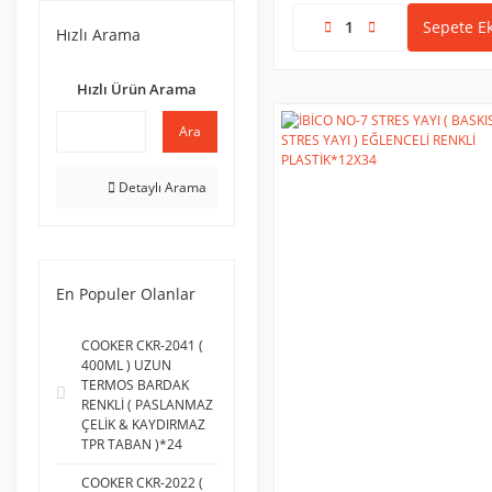
GLOBBİE (1)
Sepete Ek
Hızlı Arama
İBİCO (1)
SOUID GAME (1)
Hızlı Ürün Arama
SQUISHY (1)
Ara
SUPER DUPER (1)
YSF (1)
Detaylı Arama
En Populer Olanlar
COOKER CKR-2041 (
400ML ) UZUN
TERMOS BARDAK
RENKLİ ( PASLANMAZ
ÇELİK & KAYDIRMAZ
TPR TABAN )*24
COOKER CKR-2022 (