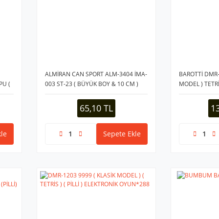
ALMİRAN CAN SPORT ALM-3404 İMA-
BAROTTİ DMR-
PU (
003 ST-23 ( BÜYÜK BOY & 10 CM )
MODEL ) TETRİS
STRES TOPU ( SÜNGER ) ( TARAFTAR
OYUN ( LEVEL 
)*6X48
BRICK GAME )
65,10 TL
1
le
Sepete Ekle