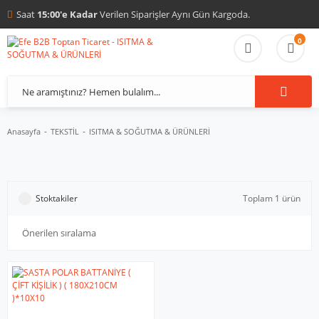
Saat
15:00'e Kadar
Verilen Siparişler Aynı Gün Kargoda.
0
Anasayfa
TEKSTİL
ISITMA & SOĞUTMA & ÜRÜNLERİ
Stoktakiler
Toplam 1 ürün