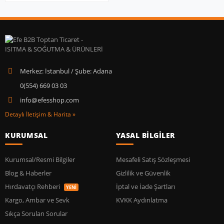
Merkez: İstanbul / Şube: Adana
0(554) 669 03 03
info@efesshop.com
Detaylı İletişim & Harita »
KURUMSAL
YASAL BİLGİLER
Kurumsal/Resmi Bilgiler
Mesafeli Satış Sözleşmesi
Blog & Haberler
Gizlilik ve Güvenlik
Hırdavatçı Rehberi
İptal ve İade Şartları
YENİ
Kargo, Ambar ve Sevk
KVKK Aydınlatma
Sıkça Sorulan Sorular