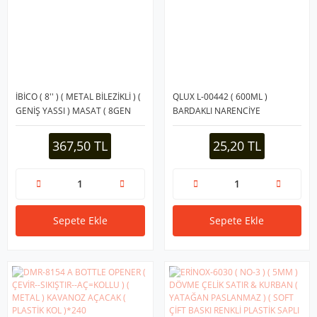
İBİCO ( 8'' ) ( METAL BİLEZİKLİ ) (
QLUX L-00442 ( 600ML )
GENİŞ YASSI ) MASAT ( 8GEN
BARDAKLI NARENCİYE
RENKLİ PLASTİK SAPLI ) ( METAL
SIKACAK*40=K
ASMA HALKALI )*50
367,50 TL
25,20 TL
Sepete Ekle
Sepete Ekle