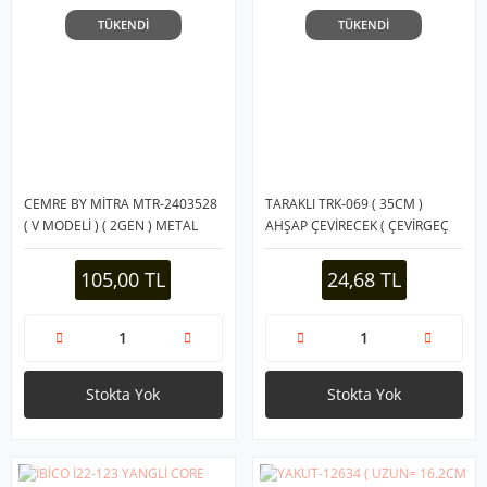
TÜKENDİ
TÜKENDİ
CEMRE BY MİTRA MTR-2403528
TARAKLI TRK-069 ( 35CM )
( V MODELİ ) ( 2GEN ) METAL
AHŞAP ÇEVİRECEK ( ÇEVİRGEÇ
RENDE ( RENKLİ PLASTİK SAP &
UZUN SPATULA ) ( GENİŞLİK:
ÇERÇEVE )*120
6CM )*10X50
105,00 TL
24,68 TL
Stokta Yok
Stokta Yok