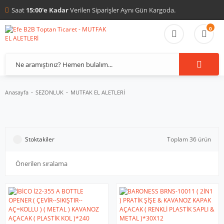
Saat
15:00'e Kadar
Verilen Siparişler Aynı Gün Kargoda.
0
Anasayfa
SEZONLUK
MUTFAK EL ALETLERİ
Stoktakiler
Toplam 36 ürün