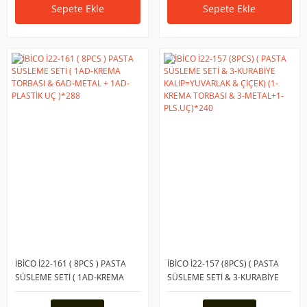
Sepete Ekle
Sepete Ekle
İBİCO İ22-161 ( 8PCS ) PASTA
İBİCO İ22-157 (8PCS) ( PASTA
SÜSLEME SETİ ( 1AD-KREMA
SÜSLEME SETİ & 3-KURABİYE
TORBASI & 6AD-METAL + 1AD-
KALIP=YUVARLAK & ÇİÇEK) (1-
PLASTİK UÇ )*288
KREMA TORBASI & 3-METAL+1-