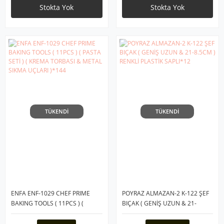
Stokta Yok
Stokta Yok
TÜKENDİ
TÜKENDİ
ENFA ENF-1029 CHEF PRIME
POYRAZ ALMAZAN-2 K-122 ŞEF
BAKING TOOLS ( 11PCS ) (
BIÇAK ( GENİŞ UZUN & 21-
PASTA SETİ ) ( KREMA TORBASI
8.5CM ) RENKLİ PLASTİK
& METAL SIKMA UÇLARI )*144
SAPLI*12