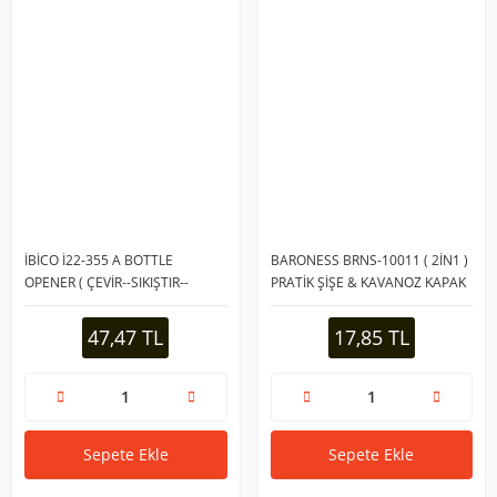
İBİCO İ22-355 A BOTTLE
BARONESS BRNS-10011 ( 2İN1 )
OPENER ( ÇEVİR--SIKIŞTIR--
PRATİK ŞİŞE & KAVANOZ KAPAK
AÇ=KOLLU ) ( METAL ) KAVANOZ
AÇACAK ( RENKLİ PLASTİK SAPLI
AÇACAK ( PLASTİK KOL )*240
& METAL )*30X12
47,47 TL
17,85 TL
Sepete Ekle
Sepete Ekle