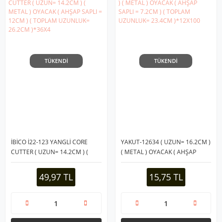
TÜKENDİ
TÜKENDİ
İBİCO İ22-123 YANGLİ CORE
YAKUT-12634 ( UZUN= 16.2CM )
CUTTER ( UZUN= 14.2CM ) (
( METAL ) OYACAK ( AHŞAP
METAL ) OYACAK ( AHŞAP SAPLI
SAPLI = 7.2CM ) ( TOPLAM
= 12CM ) ( TOPLAM UZUNLUK=
UZUNLUK= 23.4CM )*12X100
49,97 TL
15,75 TL
26.2CM )*36X4