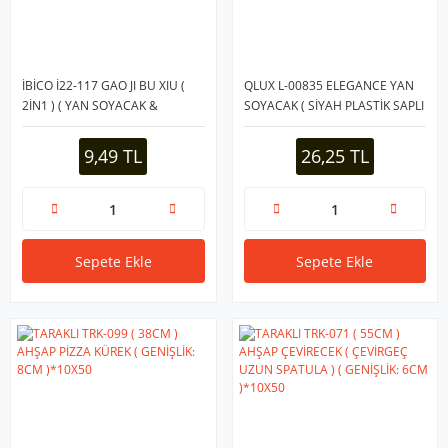
İBİCO İ22-117 GAO JI BU XIU (
QLUX L-00835 ELEGANCE YAN
2İN1 ) ( YAN SOYACAK &
SOYACAK ( SİYAH PLASTİK SAPLI
OYACAK ) ( AHŞAP SAPLI ) ( 9 + 9
)*60
= 18 CM )*12X100
9,49 TL
26,25 TL
Sepete Ekle
Sepete Ekle