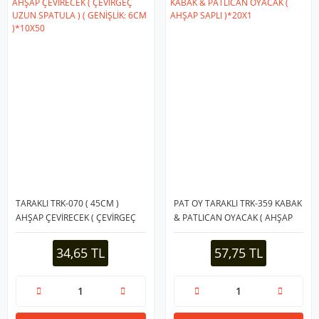
TARAKLI TRK-070 ( 45CM )
PAT OY TARAKLI TRK-359 KABAK
AHŞAP ÇEVİRECEK ( ÇEVİRGEÇ
& PATLICAN OYACAK ( AHŞAP
UZUN SPATULA ) ( GENİŞLİK:
SAPLI )*20X1
6CM )*10X50
34,65 TL
57,75 TL