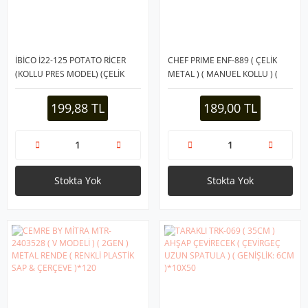
İBİCO İ22-125 POTATO RİCER
CHEF PRIME ENF-889 ( ÇELİK
(KOLLU PRES MODEL) (ÇELİK
METAL ) ( MANUEL KOLLU ) (
METAL) (PATATES EZİCİ &
MEYVE SIKICI ) ( PATATES EZİCİ )
MEYVE SIKICI) (ÇAP:9.7CM)
PRES SIKACAK ( HAZNELİ PÜRE
199,88 TL
189,00 TL
(D:6.3CM)(SAPLI:26.5CM)*72
YAPICI )*72
Stokta Yok
Stokta Yok