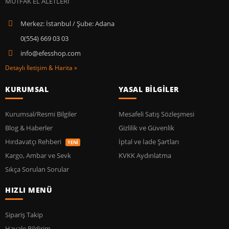
Merkez: İstanbul / Şube: Adana
0(554) 669 03 03
info@efesshop.com
Detaylı İletişim & Harita »
KURUMSAL
YASAL BİLGİLER
Kurumsal/Resmi Bilgiler
Mesafeli Satış Sözleşmesi
Blog & Haberler
Gizlilik ve Güvenlik
Hırdavatçı Rehberi
İptal ve İade Şartları
YENİ
Kargo, Ambar ve Sevk
KVKK Aydınlatma
Sıkça Sorulan Sorular
HIZLI MENÜ
Sipariş Takip
Havale Bildirim