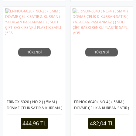
TÜKENDİ
TÜKENDİ
ERİNOX-6020 ( NO-2 ) ( 5MM )
ERİNOX-6040 ( NO-4 ) ( 5MM )
DÖVME ÇELİK SATIR & KURBAN (
DÖVME ÇELİK & KURBAN SATIR (
YATAĞAN PASLANMAZ ) ( SOFT
YATAĞAN PASLANMAZ ) ( SOFT
ÇİFT BASKI RENKLİ PLASTİK
ÇİFT BASKI RENKLİ PLASTİK
444,96 TL
482,04 TL
SAPLI )*35
SAPLI )*35