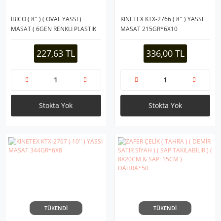
İBİCO ( 8'' ) ( OVAL YASSI )
KINETEX KTX-2766 ( 8'' ) YASSI
MASAT ( 6GEN RENKLİ PLASTİK
MASAT 215GR*6X10
SAPLI ) ( METAL ASMA HALKALI
)*70
227,63 TL
336,00 TL
Stokta Yok
Stokta Yok
TÜKENDİ
TÜKENDİ