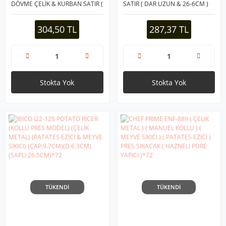
DÖVME ÇELİK & KURBAN SATIR (
SATIR ( DAR UZUN & 26-6CM )
YATAĞAN PASLANMAZ ) (
RENKLİ PLASTİK SAPLI*12
RENKLİ PLASTİK SAPLI )*50
304,50 TL
287,37 TL
Stokta Yok
Stokta Yok
TÜKENDİ
TÜKENDİ