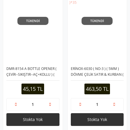
TÜKENDİ
TÜKENDİ
DMR-8154 A BOTTLE OPENER (
ERİNOX-6030 ( NO-3 ) ( 5MM )
ÇEVİR--SIKIŞTIR--AÇ=KOLLU ) (
DÖVME ÇELİK SATIR & KURBAN (
METAL ) KAVANOZ AÇACAK (
YATAĞAN PASLANMAZ ) ( SOFT
PLASTİK KOL )*240
ÇİFT BASKI RENKLİ PLASTİK
45,15 TL
463,50 TL
SAPLI )*35
Stokta Yok
Stokta Yok