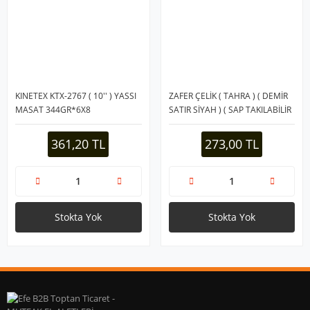
KINETEX KTX-2767 ( 10'' ) YASSI
ZAFER ÇELİK ( TAHRA ) ( DEMİR
MASAT 344GR*6X8
SATIR SİYAH ) ( SAP TAKILABİLİR
) ( 8X20CM & SAP: 15CM )
DAHRA*50
361,20 TL
273,00 TL
Stokta Yok
Stokta Yok