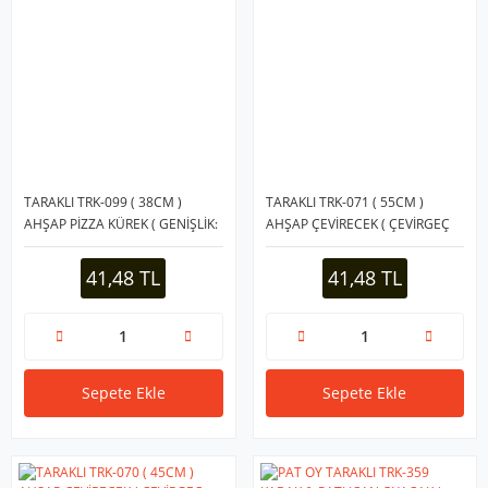
TARAKLI TRK-099 ( 38CM )
TARAKLI TRK-071 ( 55CM )
AHŞAP PİZZA KÜREK ( GENİŞLİK:
AHŞAP ÇEVİRECEK ( ÇEVİRGEÇ
8CM )*10X50
UZUN SPATULA ) ( GENİŞLİK:
6CM )*10X50
41,48 TL
41,48 TL
Sepete Ekle
Sepete Ekle