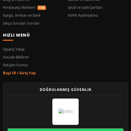
Hırdavatçı Rehberi
İptal ve İade Şartları
YENİ
Kargo, Ambar ve Sevk
KVKK Aydınlatma
Sıkça Sorulan Sorular
HIZLI MENÜ
Sipariş Takip
Havale Bildirim
İletişim Formu
Bayi Ol / Giriş Yap
DOĞRULANMIŞ GÜVENLİK