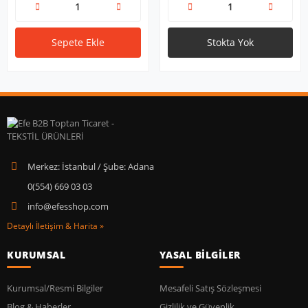
Sepete Ekle
Stokta Yok
Merkez: İstanbul / Şube: Adana
0(554) 669 03 03
info@efesshop.com
Detaylı İletişim & Harita »
KURUMSAL
YASAL BİLGİLER
Kurumsal/Resmi Bilgiler
Mesafeli Satış Sözleşmesi
Blog & Haberler
Gizlilik ve Güvenlik