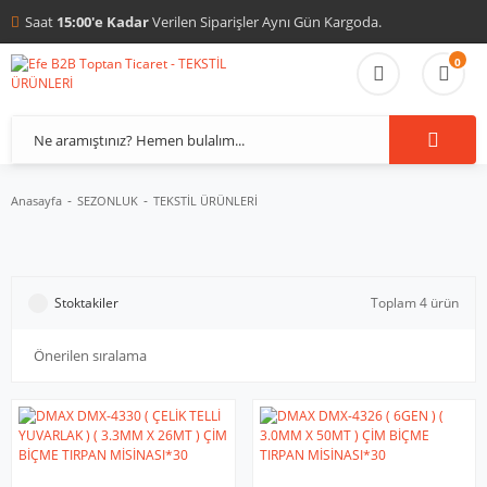
Saat
15:00'e Kadar
Verilen Siparişler Aynı Gün Kargoda.
0
Anasayfa
SEZONLUK
TEKSTİL ÜRÜNLERİ
Stoktakiler
Toplam 4 ürün