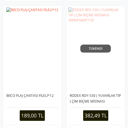
TÜKENDİ
İBİCO PLAJ ÇANTASI FİLELİ*12
RODEX RDY-530 ( YUVARLAK TİP
) ÇİM BİÇME MİSİNASI
3MMX56MT*20
189,00 TL
382,49 TL