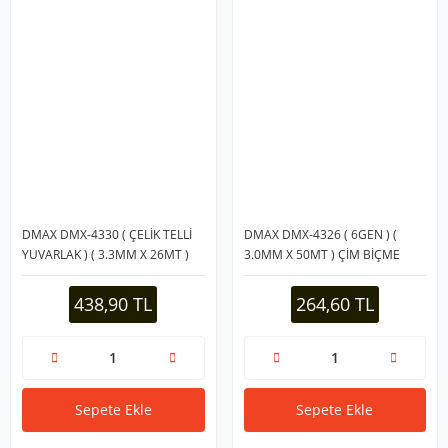
DMAX DMX-4330 ( ÇELİK TELLİ
DMAX DMX-4326 ( 6GEN ) (
YUVARLAK ) ( 3.3MM X 26MT )
3.0MM X 50MT ) ÇİM BİÇME
ÇİM BİÇME TIRPAN MİSİNASI*30
TIRPAN MİSİNASI*30
438,90 TL
264,60 TL
Sepete Ekle
Sepete Ekle