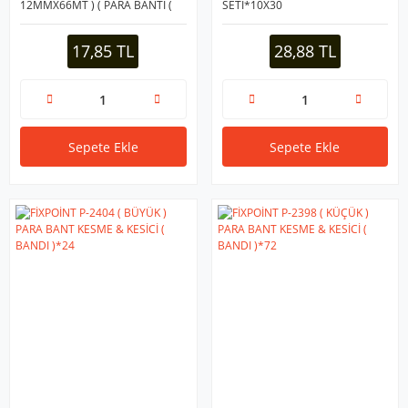
12MMX66MT ) ( PARA BANTI (
SETİ*10X30
BANDI )*12X24
17,85 TL
28,88 TL
Sepete Ekle
Sepete Ekle