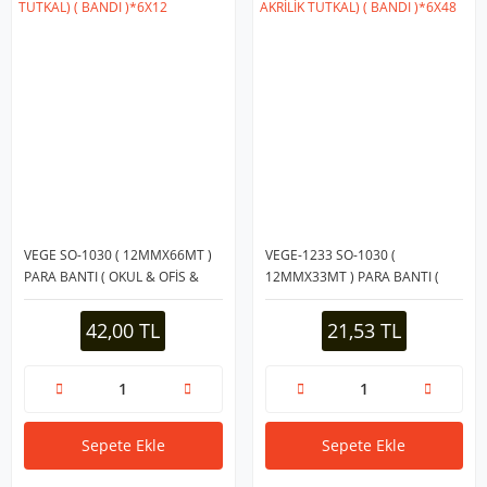
VEGE SO-1030 ( 12MMX66MT )
VEGE-1233 SO-1030 (
PARA BANTI ( OKUL & OFİS &
12MMX33MT ) PARA BANTI (
KIRTASİYE ) (KALINLIK : 36
OKUL & OFİS & KIRTASİYE )
MİCRON) (SU BAZLI AKRİLİK
(KALINLIK : 36 MİCRON) (SU
42,00 TL
21,53 TL
TUTKAL) ( BANDI )*6X12
BAZLI AKRİLİK TUTKAL) ( BANDI
)*6X48
Sepete Ekle
Sepete Ekle