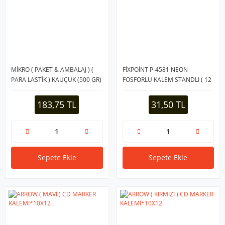
MİKRO ( PAKET & AMBALAJ ) (
FİXPOİNT P-4581 NEON
PARA LASTİK ) KAUÇUK (500 GR)
FOSFORLU KALEM STANDLI ( 12
(BOY:220MM &
- SARI & 6 - TURUNCU & 6 -
KALINLIK:140MM &
PEMBE & 6 - MAVİ & 6 - YEŞİL
183,75 TL
31,50 TL
GENİŞLİK:140MM )*40
)*36X24
Sepete Ekle
Sepete Ekle