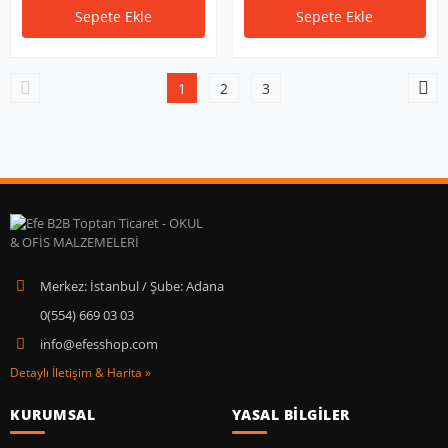
Sepete Ekle
Sepete Ekle
1
2
3
Merkez: İstanbul / Şube: Adana
0(554) 669 03 03
info@efesshop.com
Detaylı İletişim & Harita »
KURUMSAL
YASAL BİLGİLER