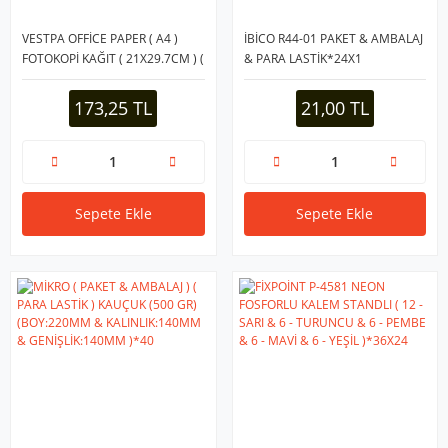
VESTPA OFFİCE PAPER ( A4 )
İBİCO R44-01 PAKET & AMBALAJ
FOTOKOPİ KAĞIT ( 21X29.7CM ) (
& PARA LASTİK*24X1
500LÜ )*5=K
173,25 TL
21,00 TL
Sepete Ekle
Sepete Ekle