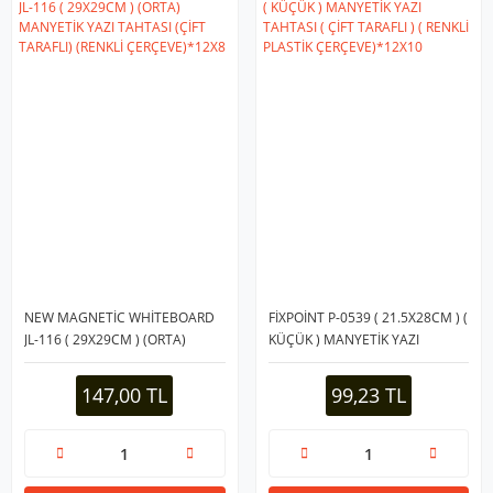
NEW MAGNETİC WHİTEBOARD
FİXPOİNT P-0539 ( 21.5X28CM ) (
JL-116 ( 29X29CM ) (ORTA)
KÜÇÜK ) MANYETİK YAZI
MANYETİK YAZI TAHTASI (ÇİFT
TAHTASI ( ÇİFT TARAFLI ) (
TARAFLI) (RENKLİ
RENKLİ PLASTİK
147,00 TL
99,23 TL
ÇERÇEVE)*12X8
ÇERÇEVE)*12X10