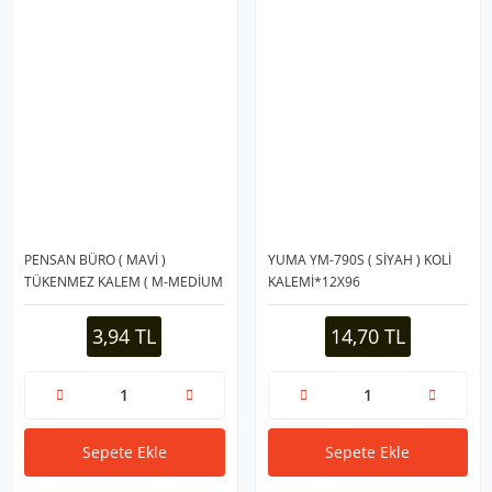
PENSAN BÜRO ( MAVİ )
YUMA YM-790S ( SİYAH ) KOLİ
TÜKENMEZ KALEM ( M-MEDİUM
KALEMİ*12X96
& 1.0MM UÇ )*50X40
3,94 TL
14,70 TL
Sepete Ekle
Sepete Ekle