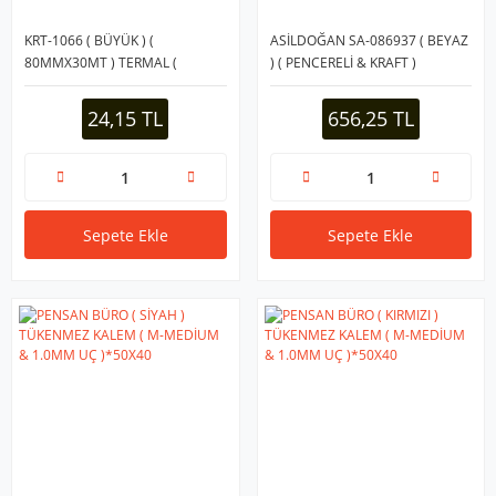
KRT-1066 ( BÜYÜK ) (
ASİLDOĞAN SA-086937 ( BEYAZ
80MMX30MT ) TERMAL (
) ( PENCERELİ & KRAFT )
ADİSYON ) POS RULOSU KAĞIT (
DİPLOMAT ZARF
BRKT-5000089 )*10X20
90GR.105X240MM ( 500LÜ
24,15 TL
656,25 TL
)*1X10
Sepete Ekle
Sepete Ekle