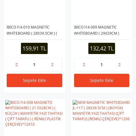
İBİCO İ14-010 MAGNETİC
İBİCO İ14-009 MAGNETİC
WHİTEBOARD ( 28X39.5CM ) (
WHİTEBOARD ( 29X29CM )
BÜYÜK ) MANYETİK YAZI
(ORTA) MANYETİK YAZI TAHTASI
TAHTASI ( ÇİFT TARAFLI ) (
( ÇİFT TARAFLI ) ( RENKLİ
159,91 TL
132,42 TL
RENKLİ ÇERÇEVE )*12X6
ÇERÇEVE )*12X8
Sepete Ekle
Sepete Ekle