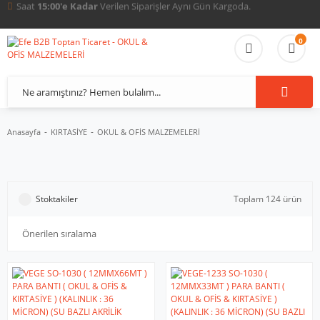
Tüm Türkiye'ye
Güvenli ve Hızlı
Sevkiyat İmkanı.
0
Anasayfa
KIRTASİYE
OKUL & OFİS MALZEMELERİ
Stoktakiler
Toplam 124 ürün