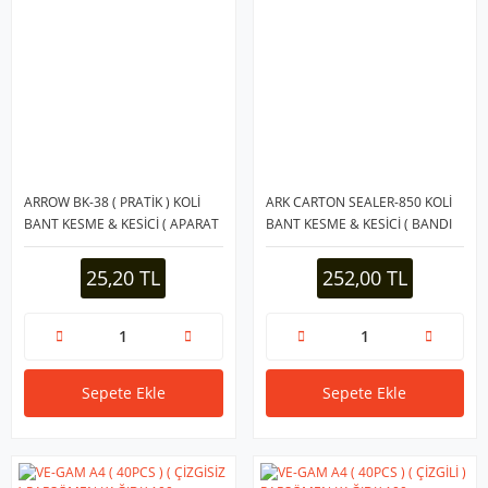
ARROW BK-38 ( PRATİK ) KOLİ
ARK CARTON SEALER-850 KOLİ
BANT KESME & KESİCİ ( APARAT
BANT KESME & KESİCİ ( BANDI
) ( 45MMX100MT ) ( BANDI
)*24
)*100
25,20 TL
252,00 TL
Sepete Ekle
Sepete Ekle