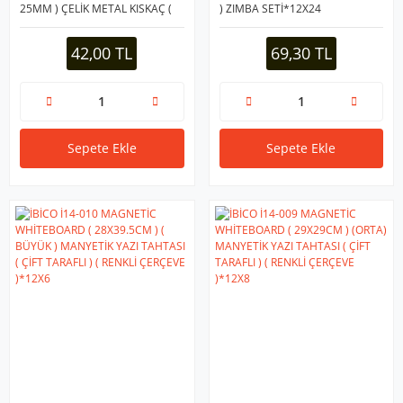
25MM ) ÇELİK METAL KISKAÇ (
) ZIMBA SETİ*12X24
12PCS ) KAĞIT CİLT KISKACI (
KISKAÇ )*12X12
42,00 TL
69,30 TL
Sepete Ekle
Sepete Ekle