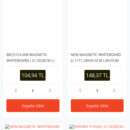
İBİCO İ14-008 MAGNETİC
NEW MAGNETİC WHİTEBOARD
WHİTEBOARD ( 21.5X28CM ) (
JL-117 ( 28X39.5CM ) (BÜYÜK)
KÜÇÜK ) MANYETİK YAZI
MANYETİK YAZI TAHTASI (ÇİFT
TAHTASI ( ÇİFT TARAFLI ) (
TARAFLI) (RENKLİ
104,94 TL
148,37 TL
RENKLİ PLASTİK
ÇERÇEVE)*12X6
ÇERÇEVE)*12X10
Sepete Ekle
Sepete Ekle