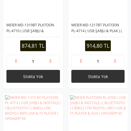
MEİER MD-1319BT PLATOON
MEİER MD-1217BT PLATOON
PL-4710 ( USB ŞARJLI &
PL-4714 ( USB ŞARJLI & PLAK ) (
NOSTALJİ ) ( BLUETOOTH ) (
BLUETOOTH ) ( İBRELİ ) FM
İBRELİ ) FM RADYO ( MP3 USB &
RADYO ( MP3 USB & TF PLAYER )
874,81 TL
914,80 TL
TF PLAYER ) SPEAKER*30
SPEAKER*24
Stokta Yok
Stokta Yok