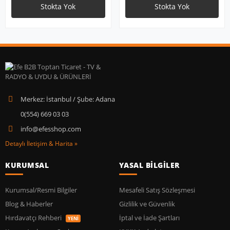
Stokta Yok
Stokta Yok
Merkez: İstanbul / Şube: Adana
0(554) 669 03 03
info@efesshop.com
Detaylı İletişim & Harita »
KURUMSAL
YASAL BİLGİLER
Kurumsal/Resmi Bilgiler
Mesafeli Satış Sözleşmesi
Blog & Haberler
Gizlilik ve Güvenlik
Hırdavatçı Rehberi
İptal ve İade Şartları
YENİ