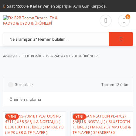
Saat
15:00'e Kadar
Verilen Siparişler Aynı Gün Kargoda.
0
Anasayfa
ELEKTRONİK
TV & RADYO & UYDU & ÜRÜNLERİ
Stoktakiler
Toplam 12 ürün
YENİ
YENİ