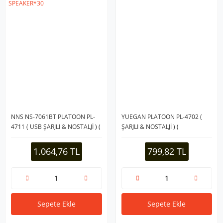
NNS NS-7061BT PLATOON PL-
YUEGAN PLATOON PL-4702 (
4711 ( USB ŞARJLI & NOSTALJİ ) (
ŞARJLI & NOSTALJİ ) (
BLUETOOTH ) ( İBRELİ ) FM
BLUETOOTH ) ( İBRELİ ) FM
RADYO ( MP3 USB & TF PLAYER )
RADYO ( MP3 USB & TF PLAYER )
1.064,76 TL
799,82 TL
SPEAKER*30
SPEAKER*30
Sepete Ekle
Sepete Ekle