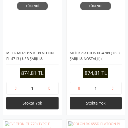
TÜKENDİ
TÜKENDİ
MEİER MD-1315 BT PLATOON
MEİER PLATOON PL-4709 ( USB
PL-4713 ( USB ŞARJLI &
ŞARJLI & NOSTALJİ ) (
NOSTALJİ ) ( BLUETOOTH ) (
BLUETOOTH ) ( İBRELİ ) FM
İBRELİ ) FM RADYO ( MP3 USB &
RADYO ( MP3 USB & TF PLAYER
874,81 TL
874,81 TL
TF PLAYER ) SPEAKER*36
& AUX ) SPEAKER*30
Stokta Yok
Stokta Yok