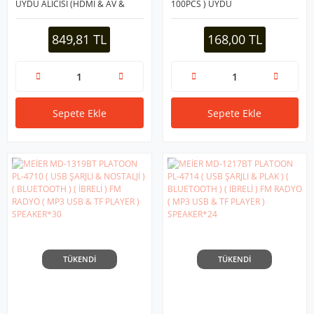
UYDU ALICISI (HDMI & AV &
100PCS ) UYDU
Rs232) (WİFİ & YOUTUBE)
KONNEKTÖR*1X100
(1080P) (OTOMATİK KANAL
849,81 TL
168,00 TL
GÜNCELLEME)*60
Sepete Ekle
Sepete Ekle
TÜKENDİ
TÜKENDİ