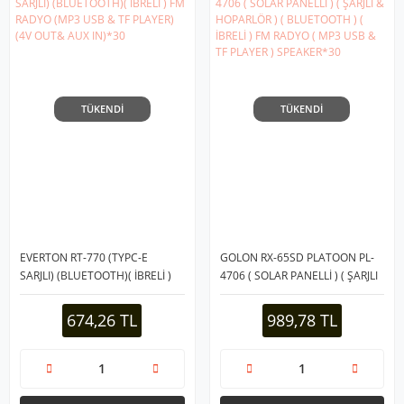
TÜKENDİ
TÜKENDİ
EVERTON RT-770 (TYPC-E
GOLON RX-65SD PLATOON PL-
SARJLI) (BLUETOOTH)( İBRELİ )
4706 ( SOLAR PANELLİ ) ( ŞARJLI
FM RADYO (MP3 USB & TF
& HOPARLÖR ) ( BLUETOOTH ) (
PLAYER) (4V OUT& AUX IN)*30
İBRELİ ) FM RADYO ( MP3 USB &
674,26 TL
989,78 TL
TF PLAYER ) SPEAKER*30