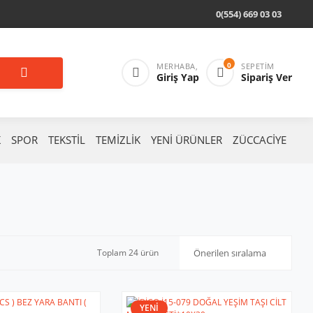
0(554) 669 03 03
0
MERHABA,
SEPETIM
Giriş Yap
Sipariş Ver
K
SPOR
TEKSTİL
TEMİZLİK
YENİ ÜRÜNLER
ZÜCCACİYE
Toplam 24 ürün
YENİ