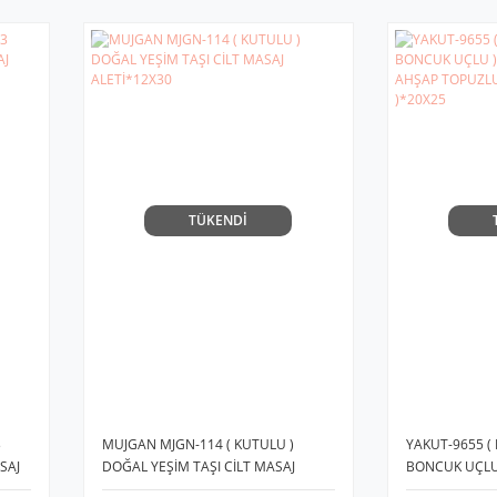
TÜKENDİ
3
MUJGAN MJGN-114 ( KUTULU )
YAKUT-9655 ( 
SAJ
DOĞAL YEŞİM TAŞI CİLT MASAJ
BONCUK UÇLU 
0°
ALETİ*12X30
ALETİ ( AHŞA