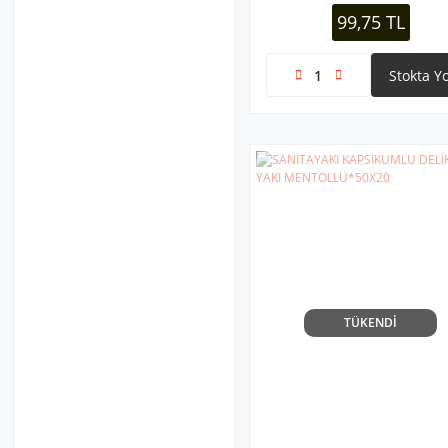
DÖNER BAŞLIK )*80
99,75 TL
Stokta Y
TÜKENDİ