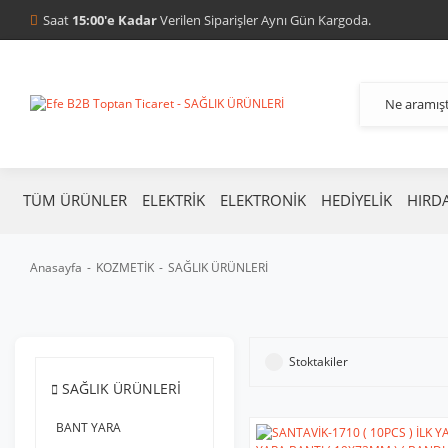
Saat
15:00'e Kadar
Verilen Siparişler Aynı Gün Kargoda.
TÜM ÜRÜNLER
ELEKTRİK
ELEKTRONİK
HEDİYELİK
HIRD
Anasayfa
KOZMETİK
SAĞLIK ÜRÜNLERİ
Stoktakiler
SAĞLIK ÜRÜNLERİ
BANT YARA