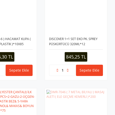
-6 ) HACAMAT KUPA (
DISCOVER 1+1 SET EKO PK. SPREY
PLASTİK )*10X85
PÜSKÜRTÜCÜ 320ML*12
6,30 TL
845,25 TL
Sepete Ekle
Sepete Ekle