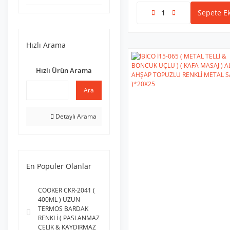
OSKAR (1)
Sepete Ek
SANİTA (1)
SANTAVİK (1)
Hızlı Arama
SÜZEN92 (1)
YAKUT (1)
Hızlı Ürün Arama
Ara
Detaylı Arama
En Populer Olanlar
COOKER CKR-2041 (
400ML ) UZUN
TERMOS BARDAK
RENKLİ ( PASLANMAZ
ÇELİK & KAYDIRMAZ