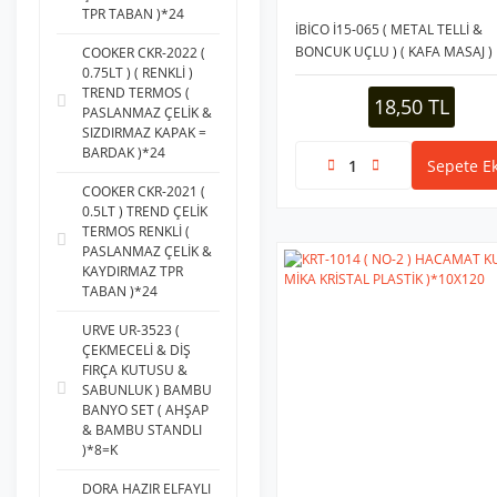
TPR TABAN )*24
İBİCO İ15-065 ( METAL TELLİ &
BONCUK UÇLU ) ( KAFA MASAJ )
COOKER CKR-2022 (
0.75LT ) ( RENKLİ )
ALETİ ( AHŞAP TOPUZLU RENKLİ
TREND TERMOS (
METAL SAP )*20X25
18,50 TL
PASLANMAZ ÇELİK &
SIZDIRMAZ KAPAK =
BARDAK )*24
Sepete Ek
COOKER CKR-2021 (
0.5LT ) TREND ÇELİK
TERMOS RENKLİ (
PASLANMAZ ÇELİK &
KAYDIRMAZ TPR
TABAN )*24
URVE UR-3523 (
ÇEKMECELİ & DİŞ
FIRÇA KUTUSU &
SABUNLUK ) BAMBU
BANYO SET ( AHŞAP
& BAMBU STANDLI
)*8=K
DORA HAZIR ELFAYLI