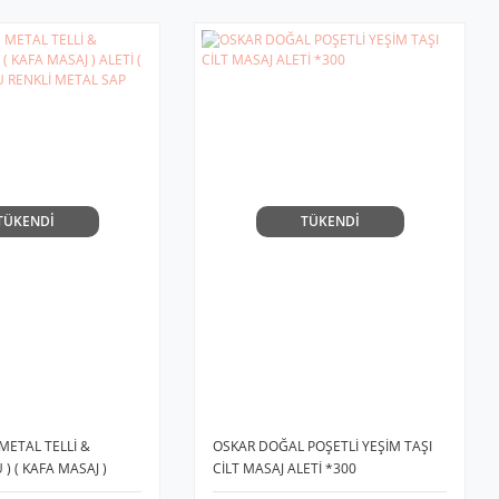
TÜKENDİ
TÜKENDİ
METAL TELLİ &
OSKAR DOĞAL POŞETLİ YEŞİM TAŞI
) ( KAFA MASAJ )
CİLT MASAJ ALETİ *300
P TOPUZLU RENKLİ