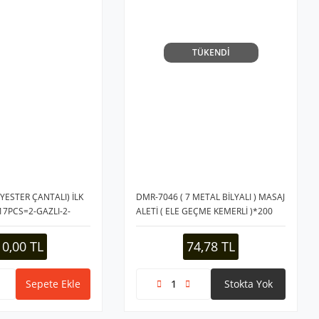
TÜKENDİ
YESTER ÇANTALI) İLK
DMR-7046 ( 7 METAL BİLYALI ) MASAJ
17PCS=2-GAZLI-2-
ALETİ ( ELE GEÇME KEMERLİ )*200
OFİL-1-ELASTİK BEZ&
I& BATİCONOL&
10,00 TL
74,78 TL
UN KORSE&
Sepete Ekle
Stokta Yok