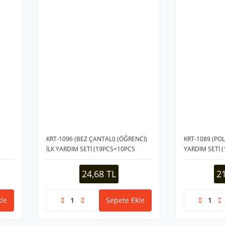
KRT-1096 (BEZ ÇANTALI) (ÖĞRENCİ)
KRT-1089 (POL
İLK YARDIM SETİ (19PCS=10PCS
YARDIM SETİ (
YARA BANDI & 3-AŞI BANDI & 3-
ÜÇGEN-3-HİDR
RULO PAMUK & 2-ISLAK MENDİL & 1-
5-YARA BAND
24,68 TL
2
SET ÇANTASI)*300
MAKAS& BOY
ÇANTA)*75
le
Sepete Ekle