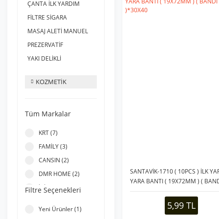
ÇANTA İLK YARDIM
FİLTRE SİGARA
MASAJ ALETİ MANUEL
PREZERVATİF
YAKI DELİKLİ
KOZMETİK
Tüm Markalar
KRT (7)
FAMİLY (3)
CANSIN (2)
SANTAVİK-1710 ( 10PCS ) İLK Y
DMR HOME (2)
YARA BANTI ( 19X72MM ) ( BAN
İBİCO (2)
Filtre Seçenekleri
)*30X40
MUJGAN (2)
5,99 TL
Yeni Ürünler (1)
DISCOVER (1)