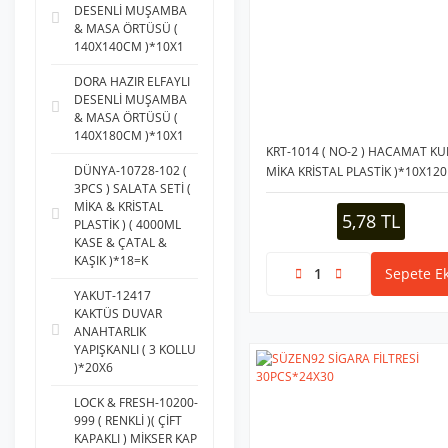
DESENLİ MUŞAMBA
& MASA ÖRTÜSÜ (
140X140CM )*10X1
DORA HAZIR ELFAYLI
DESENLİ MUŞAMBA
& MASA ÖRTÜSÜ (
140X180CM )*10X1
KRT-1014 ( NO-2 ) HACAMAT KU
DÜNYA-10728-102 (
MİKA KRİSTAL PLASTİK )*10X120
3PCS ) SALATA SETİ (
MİKA & KRİSTAL
5,78 TL
PLASTİK ) ( 4000ML
KASE & ÇATAL &
KAŞIK )*18=K
Sepete Ek
YAKUT-12417
KAKTÜS DUVAR
ANAHTARLIK
YAPIŞKANLI ( 3 KOLLU
)*20X6
LOCK & FRESH-10200-
999 ( RENKLİ )( ÇİFT
KAPAKLI ) MİKSER KAP