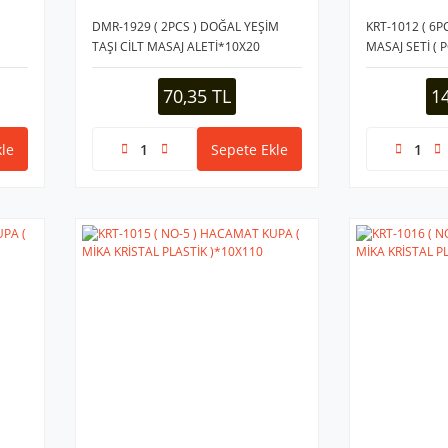
DMR-1929 ( 2PCS ) DOĞAL YEŞİM
KRT-1012 ( 6
TAŞI CİLT MASAJ ALETİ*10X20
MASAJ SETİ ( 
2AD & NO-6: 2
4: 1AD ) MİKA
70,35 TL
1
le
Sepete Ekle