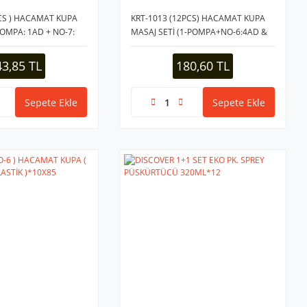
PCS ) HACAMAT KUPA
KRT-1013 (12PCS) HACAMAT KUPA
POMPA: 1AD + NO-7:
MASAJ SETİ (1-POMPA+NO-6:4AD &
AD & NO-5: 1AD & NO-
NO-7-5-4:2 ŞER AD& NO-3: 1AD&
 KRİSTAL PLS.*40
NO-2:1AD) MİKA KRİSTAL PLS.*40
43,85 TL
180,60 TL
Sepete Ekle
Sepete Ekle