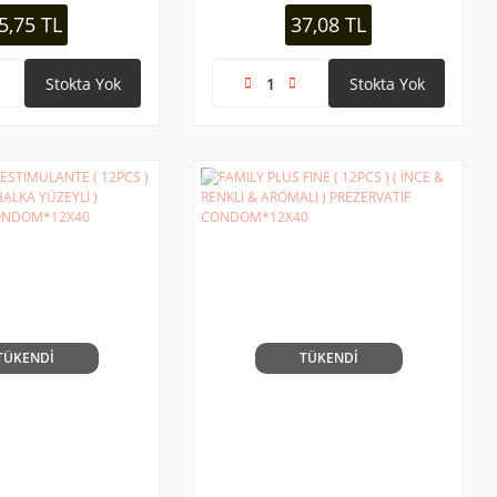
20X25
5,75 TL
37,08 TL
Stokta Yok
Stokta Yok
TÜKENDİ
TÜKENDİ