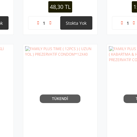
METAL SAP )*
48,30 TL
1
ok
Stokta Yok
TÜKENDİ