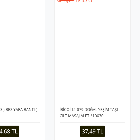
S ) BEZ YARA BANTI (
İBİCO İ15-079 DOĞAL YEŞİM TAŞI
CİLT MASAJ ALETİ*10X30
4,68 TL
37,49 TL