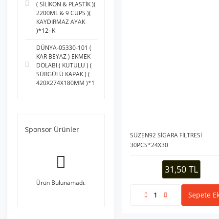
( SİLİKON & PLASTİK )(
2200ML & 9 CUPS )(
KAYDIRMAZ AYAK
)*12=K
DÜNYA-05330-101 (
KAR BEYAZ ) EKMEK
DOLABI ( KUTULU ) (
SÜRGÜLÜ KAPAK ) (
420X274X180MM )*1
Sponsor Ürünler
SÜZEN92 SİGARA FİLTRESİ
30PCS*24X30
31,50 TL
Ürün Bulunamadı.
Sepete Ek