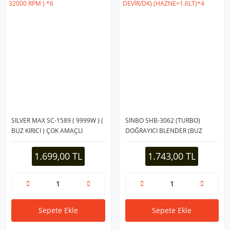
SILVER MAX SC-1589 ( 9999W ) (
SİNBO SHB-3062 (TURBO)
BUZ KIRICI ) ÇOK AMAÇLI
DOĞRAYICI BLENDER (BUZ
BLENDER DOĞRAYICI ( 2PCS
KIRICI) (4LÜ BIÇAK=PASLANMAZ
HAZNE BIÇAKLI= 2LT & 0.5LT ) (
ÇELİK) (2 KADEME HIZ) (600W)
1.699,00 TL
1.743,00 TL
32000 RPM ) *6
(18000 DEVİR/DK)
(HAZNE=1.6LT)*4
Sepete Ekle
Sepete Ekle