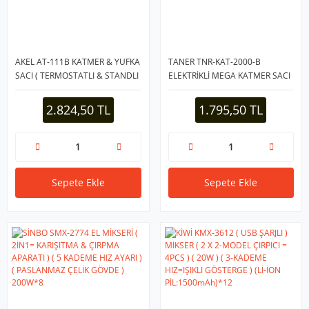
AKEL AT-111B KATMER & YUFKA
TANER TNR-KAT-2000-B
SACI ( TERMOSTATLI & STANDLI
ELEKTRİKLİ MEGA KATMER SACI
) 2000W ( EMAYE KAPLI GENİŞ
*5
ÜST YÜZEY ) ( 53CM GENİŞLİK
2.824,50 TL
1.795,50 TL
)*1
Sepete Ekle
Sepete Ekle