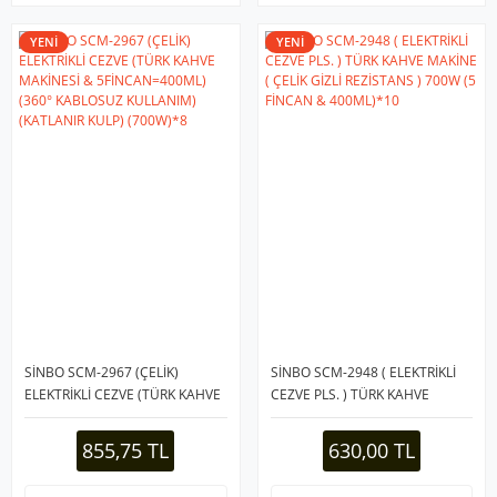
YENİ
YENİ
SİNBO SCM-2967 (ÇELİK)
SİNBO SCM-2948 ( ELEKTRİKLİ
ELEKTRİKLİ CEZVE (TÜRK KAHVE
CEZVE PLS. ) TÜRK KAHVE
MAKİNESİ & 5FİNCAN=400ML)
MAKİNE ( ÇELİK GİZLİ REZİSTANS
(360° KABLOSUZ KULLANIM)
) 700W (5 FİNCAN & 400ML)*10
855,75 TL
630,00 TL
(KATLANIR KULP) (700W)*8