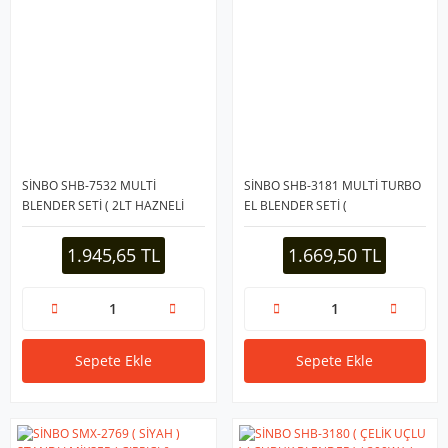
SİNBO SHB-7532 MULTİ
SİNBO SHB-3181 MULTİ TURBO
BLENDER SETİ ( 2LT HAZNELİ
EL BLENDER SETİ (
)*4
AYARLANABİLİR KADEME HIZ ) (
700ML HAZNE )*4
1.945,65 TL
1.669,50 TL
Sepete Ekle
Sepete Ekle