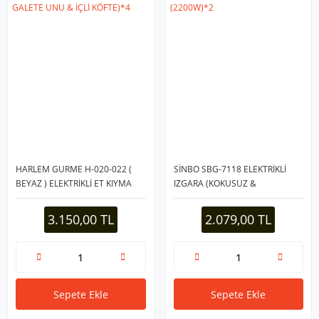
HARLEM GURME H-020-022 (
SİNBO SBG-7118 ELEKTRİKLİ
BEYAZ ) ELEKTRİKLİ ET KIYMA
IZGARA (KOKUSUZ &
MAKİNESİ (2200W) (SALÇA &
DUMANSIZ) (CAM KAPAKLI) (5
PÜRE & SOSİS DOLDURMA &
KADEMELİ TERMOSTAT (
3.150,00 TL
2.079,00 TL
GALETE UNU & İÇLİ KÖFTE)*4
YAPIŞMAZ )(2200W)*2
Sepete Ekle
Sepete Ekle