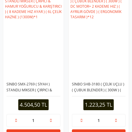
SİNBO SMX-2769 ( SİYAH )
SİNBO SHB-3180 ( ÇELİK UÇLU )
STANDLI MİKSER ( ÇIRPICI &
( ÇUBUK BLENDER ) ( 300W ) (
HAMUR YOĞURUCU &
DC MOTOR= 2 KADEME HIZ ) (
KARIŞTIRICI ) ( 8 KADEME HIZ
AYRILIR GÖVDE ) ( ERGONOMİK
4.504,50 TL
1.223,25 TL
AYAR ) ( 6L ÇELİK HAZNE )
TASARIM )*12
(1300W)*1