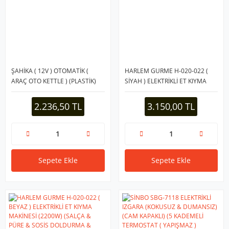
ŞAHİKA ( 12V ) OTOMATİK (
HARLEM GURME H-020-022 (
ARAÇ OTO KETTLE ) (PLASTİK)
SİYAH ) ELEKTRİKLİ ET KIYMA
SU ISITICISI ( ÇAKMAKLIK FİŞLİ
MAKİNESİ (2200W) (SALÇA &
)*30
PÜRE & SOSİS DOLDURMA &
2.236,50 TL
3.150,00 TL
GALETE UNU & İÇLİ KÖFTE)*4
Sepete Ekle
Sepete Ekle