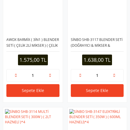
AWOX BARMİX ( 3İN1 ) BLENDER
SİNBO SHB-3117 BLENDER SETİ
SETİ ( ÇELİK 2Lİ MİKSER ) ( ÇELİK
(DOĞRAYICI & MİKSER &
RONDO BIÇAK ) ( ÇELİK 4
BLENDER) (2 KADEME HIZ) (DC
KANATLI BIÇAK ) ( 1000W )*4
MOTOR & 300W) (700ML HAZNE
1.575,00 TL
1.638,00 TL
& 800ML ÖLÇÜ KABI)*4
Sepete Ekle
Sepete Ekle