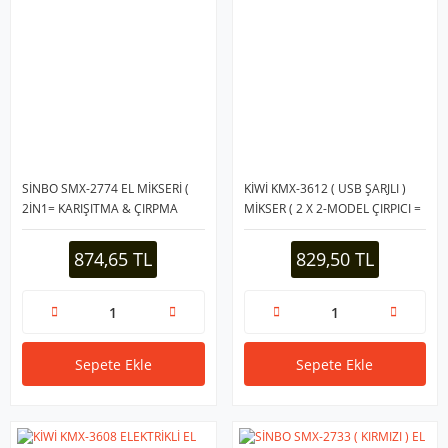
SİNBO SMX-2774 EL MİKSERİ (
KİWİ KMX-3612 ( USB ŞARJLI )
2İN1= KARIŞITMA & ÇIRPMA
MİKSER ( 2 X 2-MODEL ÇIRPICI =
APARATI ) ( 5 KADEME HIZ AYARI
4PCS ) ( 20W ) ( 3-KADEME
)( PASLANMAZ ÇELİK GÖVDE )
HIZ=IŞIKLI GÖSTERGE ) (Lİ-İON
874,65 TL
829,50 TL
200W*8
PİL:1500mAh)*12
Sepete Ekle
Sepete Ekle