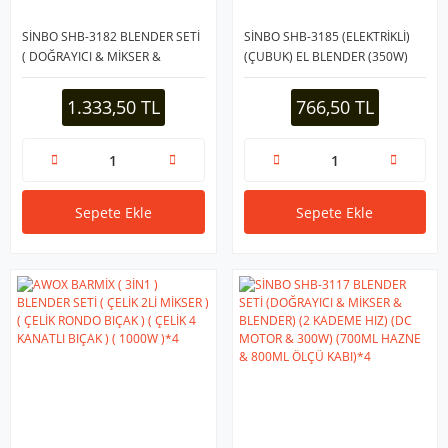
SİNBO SHB-3182 BLENDER SETİ
SİNBO SHB-3185 (ELEKTRİKLİ)
( DOĞRAYICI & MİKSER &
(ÇUBUK) EL BLENDER (350W)
BLENDER ) (600ML HAZNE) (
(PASLANMAZ ÇELİK METAL
350W )*8
BLENDER AYAK) (ASMA
1.333,50 TL
766,50 TL
HALKASI) (EMNİYET SİSTEMİ
)*24
Sepete Ekle
Sepete Ekle