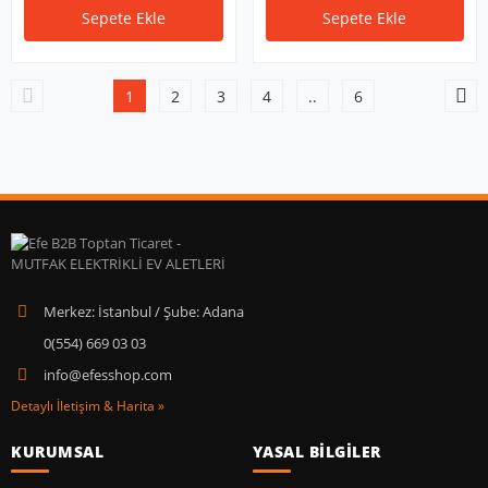
Sepete Ekle
Sepete Ekle
1
2
3
4
..
6
Merkez: İstanbul / Şube: Adana
0(554) 669 03 03
info@efesshop.com
Detaylı İletişim & Harita »
KURUMSAL
YASAL BİLGİLER