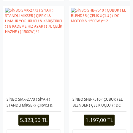
SİNBO SMX-2773 ( SİYAH )
SİNBO SHB-7510 ( ÇUBUK ) EL
STANDLI MİKSER ( ÇIRPICI &
BLENDER ( ÇELİK UÇLU ) ( DC
HAMUR YOĞURUCU &
MOTOR & 1500W )*12
KARIŞTIRICI ) ( 8 KADEME HIZ
5.323,50 TL
1.197,00 TL
AYAR ) ( 7L ÇELİK HAZNE ) (
1500W )*1