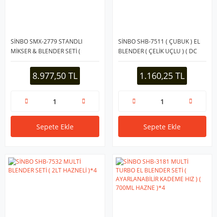
SİNBO SMX-2779 STANDLI
SİNBO SHB-7511 ( ÇUBUK ) EL
MİKSER & BLENDER SETİ (
BLENDER ( ÇELİK UÇLU ) ( DC
HAMUR YOĞURUCU & ÇIRPICI &
MOTOR & 1500W )*12
KARIŞTIRICI ) ( 8KADEM. HIZ
8.977,50 TL
1.160,25 TL
AYAR )( 12LT HAZNE )( 2000W
)*1
Sepete Ekle
Sepete Ekle