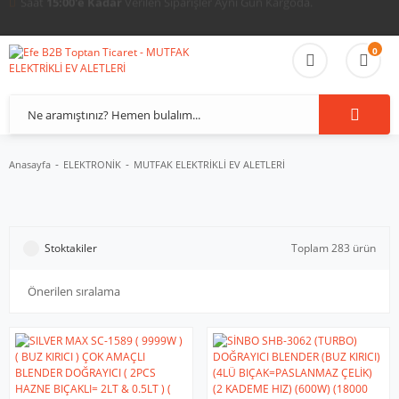
Tüm Türkiye'ye
Güvenli ve Hızlı
Sevkiyat İmkanı.
0
Anasayfa
ELEKTRONİK
MUTFAK ELEKTRİKLİ EV ALETLERİ
Stoktakiler
Toplam 283 ürün