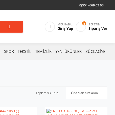
0(554) 669 03 03
0
MERHABA,
SEPETIM
Giriş Yap
Sipariş Ver
K
SPOR
TEKSTİL
TEMİZLİK
YENİ ÜRÜNLER
ZÜCCACİYE
Toplam 53 ürün