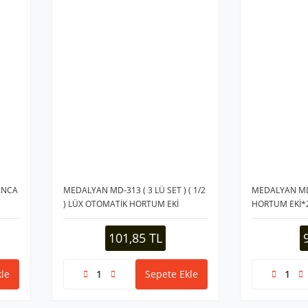
ANCA
MEDALYAN MD-313 ( 3 LÜ SET ) ( 1/2
MEDALYAN MD-
) LÜX OTOMATİK HORTUM EKİ
HORTUM EKİ*
BAĞLANTISI*20X6
101,85 TL
le
Sepete Ekle