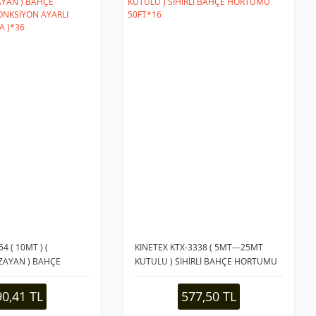
 ( 10MT ) (
KINETEX KTX-3338 ( 5MT---25MT
ZAYAN ) BAHÇE
KUTULU ) SİHİRLİ BAHÇE HORTUMU
FONKSİYON AYARLI
50FT*16
NCA )*36
90,41 TL
577,50 TL