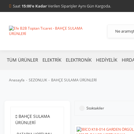
Saat
15:00'e Kadar
Verilen Siparişler Aynı Gün Kargoda.
TÜM ÜRÜNLER
ELEKTRİK
ELEKTRONİK
HEDİYELİK
HIRD
Anasayfa
SEZONLUK
BAHÇE SULAMA ÜRÜNLERİ
Stoktakiler
BAHÇE SULAMA
ÜRÜNLERİ