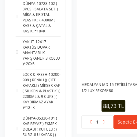
DÜNYA-10728-102 (
3PCS ) SALATA SETİ (
MİKA & KRİSTAL
PLASTİK ) ( 4000ML
KASE & ÇATAL &
KAŞIK )*18=K
YAKUT-12417
KAKTÜS DUVAR
ANAHTARLIK
YAPIŞKANLI ( 3 KOLLU
)*20X6
LOCK & FRESH-10200-
999 ( RENKLİ )( ÇİFT
MEDALYAN MD-15 TETİKLİ TAB
KAPAKLI ) MİKSER KAP
1/2 LÜX REKOR*80
( SİLİKON & PLASTİK )(
2200ML & 9 CUPS )(
KAYDIRMAZ AYAK
88,73 TL
)*12=K
DÜNYA-05330-101 (
Sepete Ek
KAR BEYAZ ) EKMEK
DOLABI ( KUTULU ) (
SÜRGÜLÜ KAPAK ) (