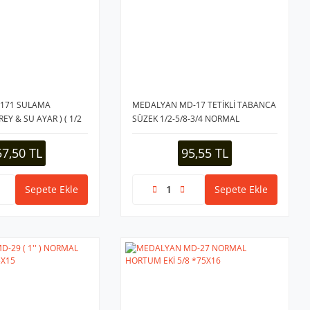
3171 SULAMA
MEDALYAN MD-17 TETİKLİ TABANCA
EY & SU AYAR ) ( 1/2
SÜZEK 1/2-5/8-3/4 NORMAL
48
REKOR*55
57,50 TL
95,55 TL
Sepete Ekle
Sepete Ekle