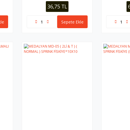
36,75 TL
le
Sepete Ekle