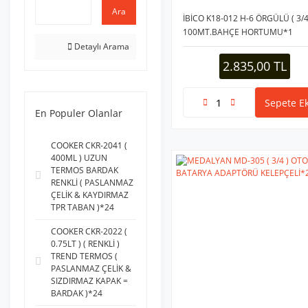
Ara
İBİCO K18-012 H-6 ÖRGÜLÜ ( 3/4
100MT.BAHÇE HORTUMU*1
Detaylı Arama
2.835,00 TL
Sepete Ek
En Populer Olanlar
COOKER CKR-2041 (
400ML ) UZUN
TERMOS BARDAK
RENKLİ ( PASLANMAZ
ÇELİK & KAYDIRMAZ
TPR TABAN )*24
COOKER CKR-2022 (
0.75LT ) ( RENKLİ )
TREND TERMOS (
PASLANMAZ ÇELİK &
SIZDIRMAZ KAPAK =
BARDAK )*24