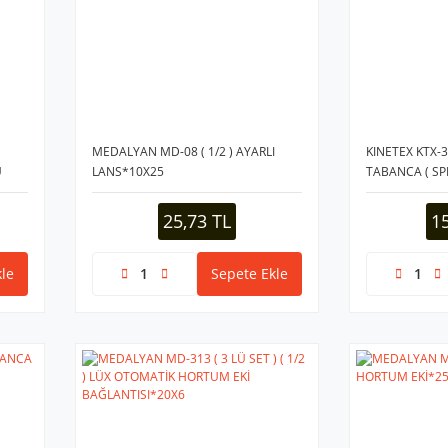
MEDALYAN MD-08 ( 1/2 ) AYARLI
KINETEX KTX-
Ü
LANS*10X25
TABANCA ( SPR
LÜX REKOR )*
25,73 TL
1
le
Sepete Ekle