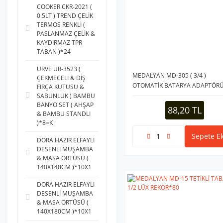
COOKER CKR-2021 (
0.5LT ) TREND ÇELİK
TERMOS RENKLİ (
PASLANMAZ ÇELİK &
KAYDIRMAZ TPR
TABAN )*24
URVE UR-3523 (
MEDALYAN MD-305 ( 3/4 )
ÇEKMECELİ & DİŞ
OTOMATİK BATARYA ADAPTÖR
FIRÇA KUTUSU &
KELEPÇELİ*24X12
SABUNLUK ) BAMBU
BANYO SET ( AHŞAP
88,20 TL
& BAMBU STANDLI
)*8=K
Sepete Ek
DORA HAZIR ELFAYLI
DESENLİ MUŞAMBA
& MASA ÖRTÜSÜ (
140X140CM )*10X1
DORA HAZIR ELFAYLI
DESENLİ MUŞAMBA
& MASA ÖRTÜSÜ (
140X180CM )*10X1