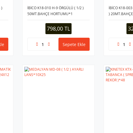
 )
İBİCO K18-010 H-9 ÖRGÜLÜ ( 1/2 )
İBİCO K18-003
50MT.BAHÇE HORTUMU*1
) 20MT.BAHÇ
798,00 TL
3
le
Sepete Ekle