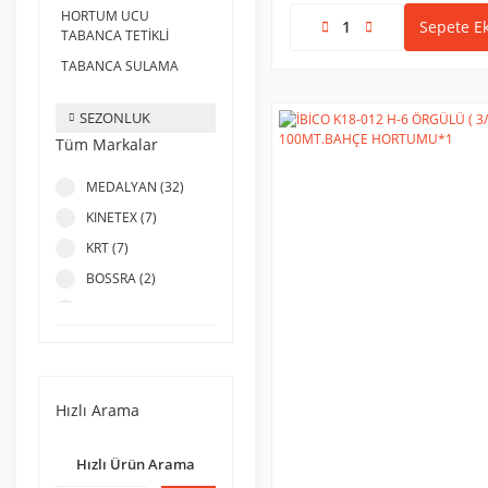
HORTUM UCU
Sepete Ek
TABANCA TETİKLİ
TABANCA SULAMA
SEZONLUK
Tüm Markalar
MEDALYAN (32)
KINETEX (7)
KRT (7)
BOSSRA (2)
BEST CHOICE (1)
İBİCO (1)
KNITEX (1)
STARLİFE (1)
Hızlı Arama
YAKUT (1)
Hızlı Ürün Arama