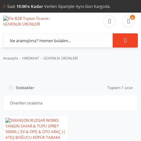
Saat
15:00'e Kadar
Verilen Siparişler Aynı Gün Kargoda.
0
Anasayfa
HIRDAVAT
GÜVENLİK ÜRÜNLERİ
Stoktakiler
Toplam 1 ürün