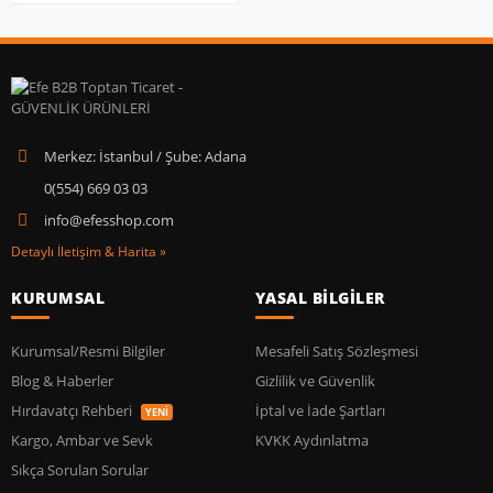
Merkez: İstanbul / Şube: Adana
0(554) 669 03 03
info@efesshop.com
Detaylı İletişim & Harita »
KURUMSAL
YASAL BİLGİLER
Kurumsal/Resmi Bilgiler
Mesafeli Satış Sözleşmesi
Blog & Haberler
Gizlilik ve Güvenlik
Hırdavatçı Rehberi
İptal ve İade Şartları
YENİ
Kargo, Ambar ve Sevk
KVKK Aydınlatma
Sıkça Sorulan Sorular