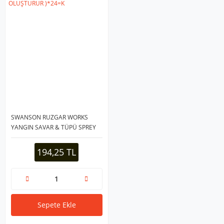
SWANSON RUZGAR WORKS
YANGIN SAVAR & TÜPÜ SPREY
500ML ( EV & OFİS & OTO ARAÇ
) ( ATEŞ BOĞUCU KÖPÜK
194,25 TL
TABAKA OLUŞTURUR )*24=K
Sepete Ekle