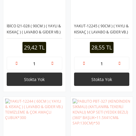
İBİCO İ21-028 ( 90CM ) ( YAYLI &
YAKUT-12245 ( 90CM ) ( YAYLI &
KISKAÇ ) ( LAVABO & GİDER VB.)
KISKAÇ ) ( LAVABO & GİDER VB.)
TEMİZLEME & ÇOK AMAÇLI
TEMİZLEME & ÇOK AMAÇLI
ÇUBUK*5X50
ÇUBUK*200
29,42 TL
28,55 TL
Stokta Yok
Stokta Yok