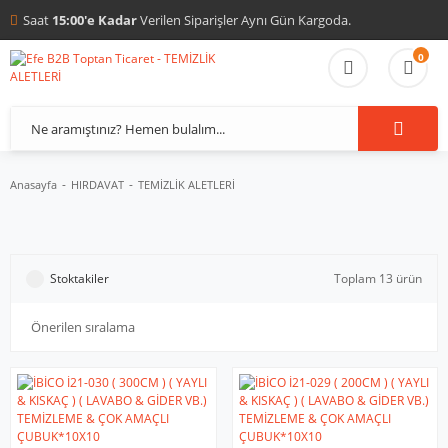
Saat
15:00'e Kadar
Verilen Siparişler Aynı Gün Kargoda.
0
Anasayfa
HIRDAVAT
TEMİZLİK ALETLERİ
Stoktakiler
Toplam 13 ürün