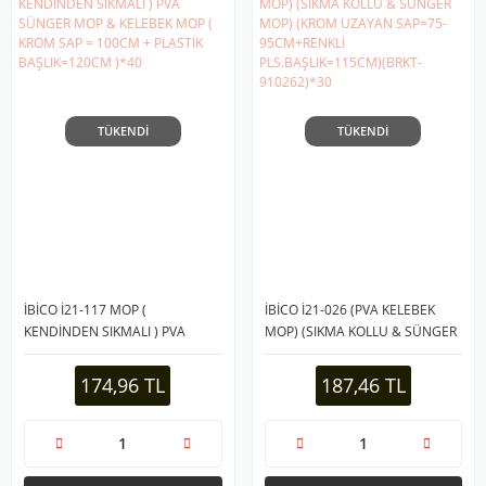
TÜKENDİ
TÜKENDİ
İBİCO İ21-117 MOP (
İBİCO İ21-026 (PVA KELEBEK
KENDİNDEN SIKMALI ) PVA
MOP) (SIKMA KOLLU & SÜNGER
SÜNGER MOP & KELEBEK MOP (
MOP) (KROM UZAYAN SAP=75-
KROM SAP = 100CM + PLASTİK
95CM+RENKLİ
174,96 TL
187,46 TL
BAŞLIK=120CM )*40
PLS.BAŞLIK=115CM)(BRKT-
910262)*30