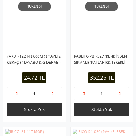
TÜKENDİ
TÜKENDİ
YAKUT-12244 ( 60CM ) ( YAYLI &
PABLITO PBT-327 (KENDİNDEN
KISKAÇ ) ( LAVABO & GİDER VB.)
SIKMALI) (KATLANIR& TEKERLİ
TEMİZLEME & ÇOK AMAÇLI
KOVALI) MOP SETİ (YEDEK
ÇUBUK*300
BEZLİ)(360°
24,72 TL
352,26 TL
BAŞLIK=11.5X41CM&
SAP:130CM)*50
Stokta Yok
Stokta Yok