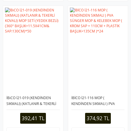
İBiCO İ21-019 (KENDİNDEN
İBİCO İ21-116 MOP (
SIKMALI) (KATLANIR & TEKERLİ
KENDİNDEN SIKMALI ) PVA
KOVALI) MOP SETİ (YEDEK
SÜNGER MOP & KELEBEK MOP (
BEZLİ)(360°
KROM SAP = 110CM + PLASTİK
392,41 TL
374,92 TL
BAŞLIK=11.5X41CM&
BAŞLIK=135CM )*24
SAP:130CM)*50