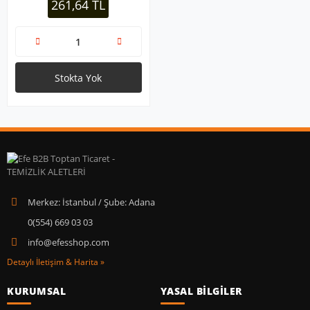
261,64 TL
95CM+BAŞLIK=105CM)*40
Stokta Yok
Merkez: İstanbul / Şube: Adana
0(554) 669 03 03
info@efesshop.com
Detaylı İletişim & Harita »
KURUMSAL
YASAL BİLGİLER