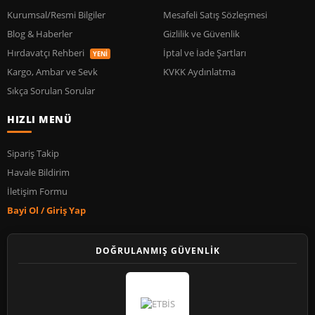
Kurumsal/Resmi Bilgiler
Mesafeli Satış Sözleşmesi
Blog & Haberler
Gizlilik ve Güvenlik
Hırdavatçı Rehberi
İptal ve İade Şartları
YENİ
Kargo, Ambar ve Sevk
KVKK Aydınlatma
Sıkça Sorulan Sorular
HIZLI MENÜ
Sipariş Takip
Havale Bildirim
İletişim Formu
Bayi Ol / Giriş Yap
DOĞRULANMIŞ GÜVENLİK