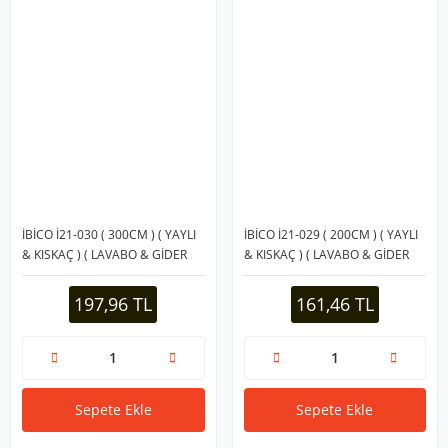
İBİCO İ21-030 ( 300CM ) ( YAYLI
İBİCO İ21-029 ( 200CM ) ( YAYLI
& KISKAÇ ) ( LAVABO & GİDER
& KISKAÇ ) ( LAVABO & GİDER
VB.) TEMİZLEME & ÇOK AMAÇLI
VB.) TEMİZLEME & ÇOK AMAÇLI
ÇUBUK*10X10
ÇUBUK*10X10
197,96 TL
161,46 TL
Sepete Ekle
Sepete Ekle