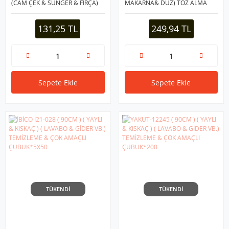
(CAM ÇEK & SÜNGER & FIRÇA)
MAKARNA& DÜZ) TOZ ALMA
TEMİZLİK ALETİ (OYNAR BAŞLIK
SET (ESNEK BAŞLI-43CM) (
& SPREYLİ SU HAZNELİ
UZAYAN SAPLI=43-205CM)
131,25 TL
249,94 TL
SAP)*100
(BRKT-910200)*100
Sepete Ekle
Sepete Ekle
TÜKENDİ
TÜKENDİ