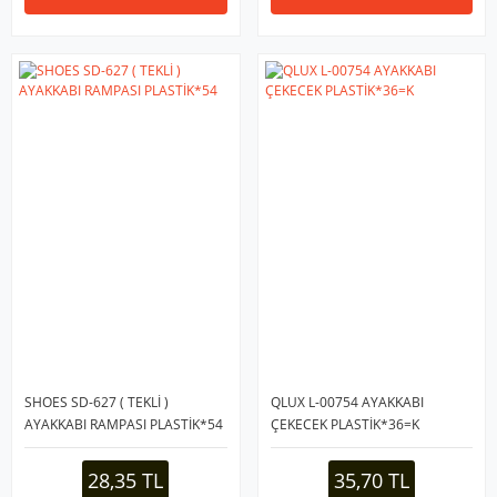
SHOES SD-627 ( TEKLİ )
QLUX L-00754 AYAKKABI
AYAKKABI RAMPASI PLASTİK*54
ÇEKECEK PLASTİK*36=K
28,35 TL
35,70 TL