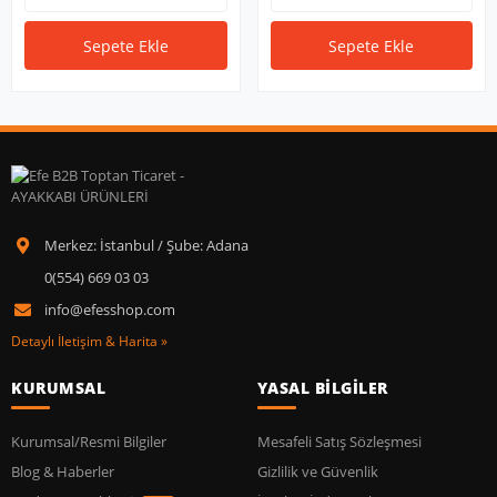
Sepete Ekle
Sepete Ekle
Merkez: İstanbul / Şube: Adana
0(554) 669 03 03
info@efesshop.com
Detaylı İletişim & Harita »
KURUMSAL
YASAL BİLGİLER
Kurumsal/Resmi Bilgiler
Mesafeli Satış Sözleşmesi
Blog & Haberler
Gizlilik ve Güvenlik