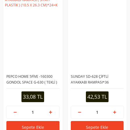
PEPCO HOME 5FİVE -160300
SUNDAY SD-628 ÇİFTLİ
GONDOL SPACE G-630 ( TEKLİ )
AYAKKABI RAMPASI*36
AYAKKABI RAMPASI ( SİYAH
PLASTİK ) (10.5 X 26.3 CM)*24=K
33,08 TL
42,53 TL
Sepete Ekle
Sepete Ekle