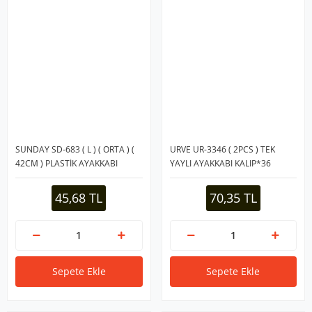
SUNDAY SD-683 ( L ) ( ORTA ) (
URVE UR-3346 ( 2PCS ) TEK
42CM ) PLASTİK AYAKKABI
YAYLI AYAKKABI KALIP*36
ÇEKECEK*36=K
45,68 TL
70,35 TL
Sepete Ekle
Sepete Ekle