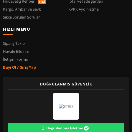
Hırdavatçı Rehberi
İptal ve İade Şartları
YENİ
Kargo, Ambar ve Sevk
KVKK Aydınlatma
Sıkça Sorulan Sorular
HIZLI MENÜ
Sipariş Takip
Havale Bildirim
İletişim Formu
Bayi Ol / Giriş Yap
DOĞRULANMIŞ GÜVENLİK
Doğrulanmış İşletme