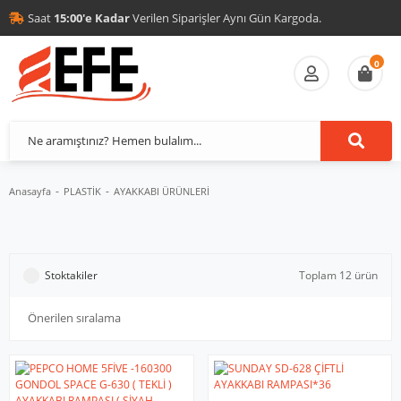
Saat
15:00'e Kadar
Verilen Siparişler Aynı Gün Kargoda.
0
Anasayfa
PLASTİK
AYAKKABI ÜRÜNLERİ
Stoktakiler
Toplam 12 ürün