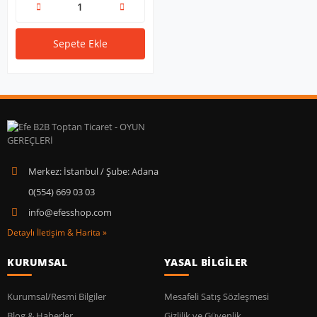
Sepete Ekle
Merkez: İstanbul / Şube: Adana
0(554) 669 03 03
info@efesshop.com
Detaylı İletişim & Harita »
KURUMSAL
YASAL BİLGİLER
Kurumsal/Resmi Bilgiler
Mesafeli Satış Sözleşmesi
Blog & Haberler
Gizlilik ve Güvenlik