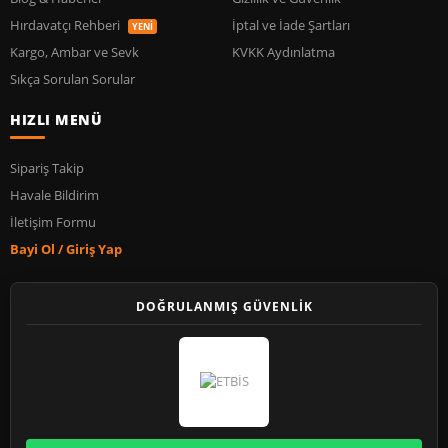
Hırdavatçı Rehberi
İptal ve İade Şartları
YENİ
Kargo, Ambar ve Sevk
KVKK Aydınlatma
Sıkça Sorulan Sorular
HIZLI MENÜ
Sipariş Takip
Havale Bildirim
İletişim Formu
Bayi Ol / Giriş Yap
DOĞRULANMIŞ GÜVENLİK