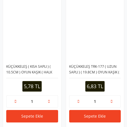
KÜÇÜKKELEŞ ( KISA SAPLI ) (
KÜÇÜKKELEŞ TRK-177 ( UZUN
10.5CM ) OYUN KAŞIK ( HALK
SAPLI ) ( 19.8CM ) OYUN KAŞIK (
OYUNLARI ) ( KAHVERENGİ
HALK OYUNLARI ) ( KAHVERENGİ
PLASTİK )*48X40
PLASTİK )*40X40
5,78 TL
6,83 TL
Sepete Ekle
Sepete Ekle