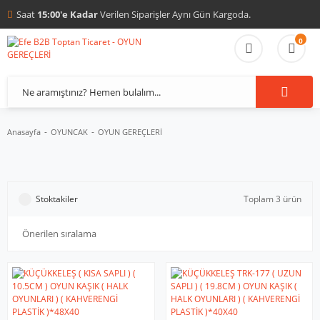
Saat
15:00'e Kadar
Verilen Siparişler Aynı Gün Kargoda.
0
Anasayfa
OYUNCAK
OYUN GEREÇLERİ
Stoktakiler
Toplam 3 ürün