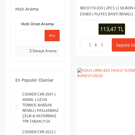
COSFER (1)
İBİCO İ19-033 ( 2PCS ) ( SİLİKON
Hızlı Arama
ELASTIC BAND (1)
ESNEK ) PLATES BANTI RENKLİ (
90CM ) ( BANDI )*100
HOT POWER (1)
Hızlı Ürün Arama
113,47 TL
KIRGIL (1)
Ara
KRT (1)
Sepete Ek
KSMART (1)
Detaylı Arama
YANYU (1)
YILDIZ (1)
En Populer Olanlar
COOKER CKR-2041 (
400ML ) UZUN
TERMOS BARDAK
RENKLİ ( PASLANMAZ
ÇELİK & KAYDIRMAZ
TPR TABAN )*24
COOKER CKR-2022 (