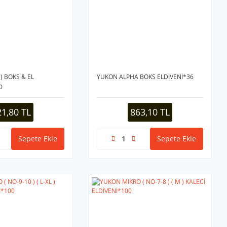
) BOKS & EL
YUKON ALPHA BOKS ELDİVENİ*36
0
21,80 TL
863,10 TL
Sepete Ekle
Sepete Ekle