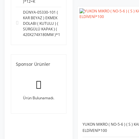
)*12=K
DÜNYA-05330-101 (
KAR BEYAZ ) EKMEK
DOLABI ( KUTULU ) (
SÜRGÜLÜ KAPAK ) (
420X274X180MM )*1
Sponsor Ürünler
Ürün Bulunamadı.
YUKON MIKRO ( NO-5-6 ) ( S ) KA
ELDİVENİ*100