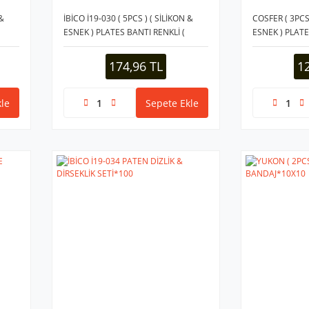
 &
İBİCO İ19-030 ( 5PCS ) ( SİLİKON &
COSFER ( 3PCS 
ESNEK ) PLATES BANTI RENKLİ (
ESNEK ) PLATE
DİRENÇ = 10-15-20-30-40 SEVİYE ) (
BANDI )*100
174,96 TL
1
le
Sepete Ekle