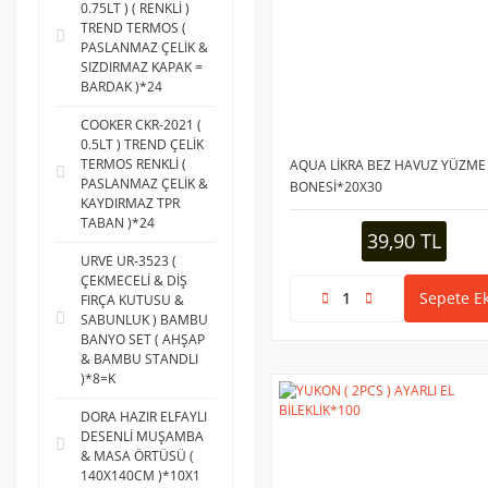
0.75LT ) ( RENKLİ )
TREND TERMOS (
PASLANMAZ ÇELİK &
SIZDIRMAZ KAPAK =
BARDAK )*24
COOKER CKR-2021 (
0.5LT ) TREND ÇELİK
TERMOS RENKLİ (
AQUA LİKRA BEZ HAVUZ YÜZME
PASLANMAZ ÇELİK &
BONESİ*20X30
KAYDIRMAZ TPR
TABAN )*24
39,90 TL
URVE UR-3523 (
ÇEKMECELİ & DİŞ
Sepete Ek
FIRÇA KUTUSU &
SABUNLUK ) BAMBU
BANYO SET ( AHŞAP
& BAMBU STANDLI
)*8=K
DORA HAZIR ELFAYLI
DESENLİ MUŞAMBA
& MASA ÖRTÜSÜ (
140X140CM )*10X1