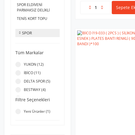
SPOR ELDİVENİ
Sepete Ek
PARMAKSIZ DELİKLİ
TENİS KORT TOPU
SPOR
Tüm Markalar
YUKON (12)
İBİCO (11)
DELTA SPOR (5)
BESTWAY (4)
SEA&SUN (4)
Filtre Seçenekleri
YILDIZ SPORT (3)
Yeni Ürünler (1)
FİXPOİNT (2)
VARDEM (2)
AQUA (1)