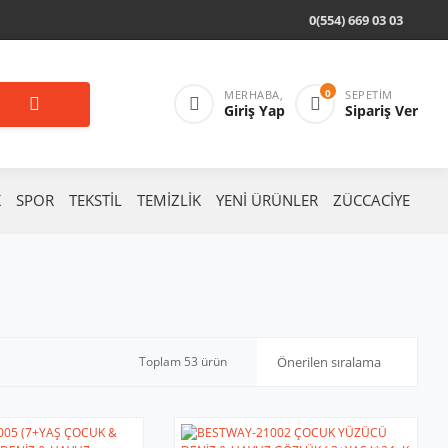
0(554) 669 03 03
0
MERHABA,
SEPETIM
Giriş Yap
Sipariş Ver
K
SPOR
TEKSTİL
TEMİZLİK
YENİ ÜRÜNLER
ZÜCCACİYE
Toplam 53 ürün