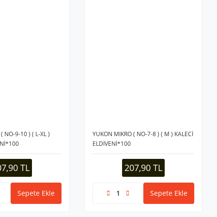
NO-9-10 ) ( L-XL )
YUKON MIKRO ( NO-7-8 ) ( M ) KALECİ
ENİ*100
ELDİVENİ*100
07,90 TL
207,90 TL
Sepete Ekle
Sepete Ekle