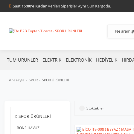
Saat
15:00'e Kadar
Verilen Siparişler Aynı Gün Kargoda.
TÜM ÜRÜNLER
ELEKTRİK
ELEKTRONİK
HEDİYELİK
HIRD
Anasayfa
SPOR
SPOR ÜRÜNLERİ
Stoktakiler
SPOR ÜRÜNLERİ
BONE HAVUZ