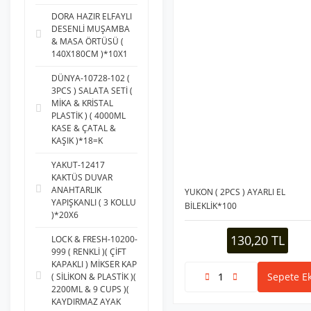
DORA HAZIR ELFAYLI
DESENLİ MUŞAMBA
& MASA ÖRTÜSÜ (
140X180CM )*10X1
DÜNYA-10728-102 (
3PCS ) SALATA SETİ (
MİKA & KRİSTAL
PLASTİK ) ( 4000ML
KASE & ÇATAL &
KAŞIK )*18=K
YAKUT-12417
KAKTÜS DUVAR
ANAHTARLIK
YUKON ( 2PCS ) AYARLI EL
YAPIŞKANLI ( 3 KOLLU
BİLEKLİK*100
)*20X6
130,20 TL
LOCK & FRESH-10200-
999 ( RENKLİ )( ÇİFT
KAPAKLI ) MİKSER KAP
Sepete Ek
( SİLİKON & PLASTİK )(
2200ML & 9 CUPS )(
KAYDIRMAZ AYAK