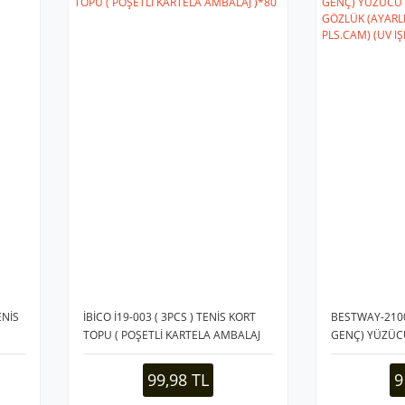
ENİS
İBİCO İ19-003 ( 3PCS ) TENİS KORT
BESTWAY-210
TOPU ( POŞETLİ KARTELA AMBALAJ
GENÇ) YÜZÜC
)*80
GÖZLÜK (AYARL
(RENKLİ PLS.CA
99,98 TL
9
KORUMASI)*2