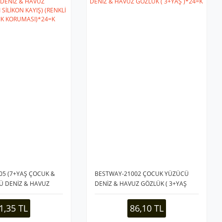
05 (7+YAŞ ÇOCUK &
BESTWAY-21002 ÇOCUK YÜZÜCÜ
Ü DENİZ & HAVUZ
DENİZ & HAVUZ GÖZLÜK ( 3+YAŞ
I SİLİKON KAYIŞ)
)*24=K
M) (UV IŞIK
1,35 TL
86,10 TL
4=K