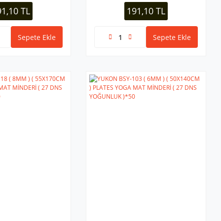
/SİYAH )*50
91,10 TL
191,10 TL
Sepete Ekle
Sepete Ekle