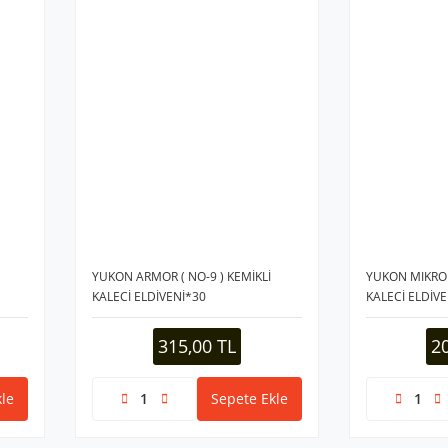
YUKON ARMOR ( NO-9 ) KEMİKLİ
YUKON MIKRO ( 
KALECİ ELDİVENİ*30
KALECİ ELDİV
315,00 TL
2
le
Sepete Ekle