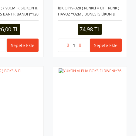
) ( 90CM ) ( SİLİKON &
İBİCO İ19-028 ( RENKLİ = ÇİFT RENK )
S BANTI ( BANDI )*120
HAVUZ YÜZME BONESİ SİLİKON &
LATEKS*12X33
26,00 TL
74,98 TL
Sepete Ekle
Sepete Ekle