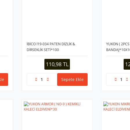
İBİCO İ19-034 PATEN DİZLİK &
YUKON ( 2PCS 
DİRSEKLİK SETİ*100
BANDAJ*10X1
110,98 TL
1
le
Sepete Ekle