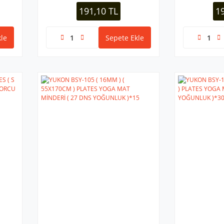
/SİYAH )*50
191,10 TL
1
le
Sepete Ekle