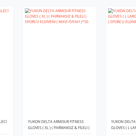
LECİ
YUKON DELTA ARMOUR FITNESS
YUKON DELTA
GLOVES ( XL ) ( PARMAKSIZ & FİLELİ )
GLOVES ( L LA
SPORCU ELDİVENİ ( MAVİ /SİYAH )*50
FİLELİ ) SPORC