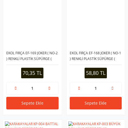
EKOL FIRÇA EF-169 JOKER ( NO-2
EKOL FIRÇA EF-168 JOKER ( NO-1
) RENKLİ PLASTİK SÜPÜRGE (
) RENKLİ PLASTİK SÜPÜRGE (
SAP ÇIKAR-TAK-UZAT
SABİT SAPLI=18CM )*24=K
SAPLI=31CM )*40=K
70,35 TL
58,80 TL
Sepete Ekle
Sepete Ekle