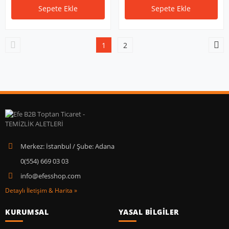
Sepete Ekle
Sepete Ekle
1
2
Merkez: İstanbul / Şube: Adana
0(554) 669 03 03
info@efesshop.com
Detaylı İletişim & Harita »
KURUMSAL
YASAL BİLGİLER