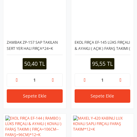
ZAMBAK ZP-157 SAP TAKILAN
EKOL FIRÇA EF-145 LÜKS FIRÇALI
SERT YER HALI FIRÇA*24=K
& AYAKLI ( AÇIK ) FARAŞ TAKIMI (
FIRÇA=93CM--
FARAŞ=85CM)*12=K
50,40 TL
95,55 TL
Sepete Ekle
Sepete Ekle