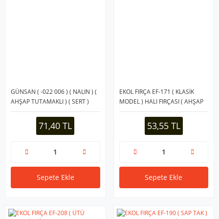
GÜNSAN ( -022 006 ) ( NALIN ) (
EKOL FIRÇA EF-171 ( KLASİK
AHŞAP TUTAMAKLI ) ( SERT )
MODEL ) HALI FIRÇASI ( AHŞAP
TEMİZLİK ( HALI ) FIRÇASI ( KIL
TAHTA TUTACAK )*60=K
BOYU=2.4CM &
71,40 TL
53,55 TL
TUTAMAK=20CM )*24=K
Sepete Ekle
Sepete Ekle