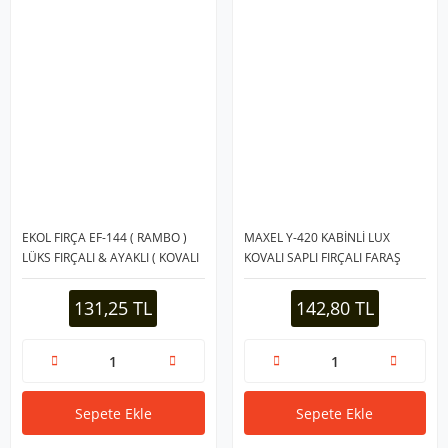
EKOL FIRÇA EF-144 ( RAMBO )
MAXEL Y-420 KABİNLİ LUX
LÜKS FIRÇALI & AYAKLI ( KOVALI
KOVALI SAPLI FIRÇALI FARAŞ
) FARAŞ TAKIMI ( FIRÇA=106CM--
TAKIM*12=K
FARAŞ=96CM)*12=K
131,25 TL
142,80 TL
Sepete Ekle
Sepete Ekle