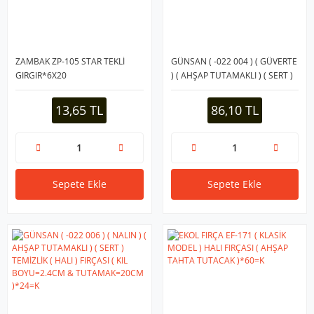
ZAMBAK ZP-105 STAR TEKLİ
GÜNSAN ( -022 004 ) ( GÜVERTE
GIRGIR*6X20
) ( AHŞAP TUTAMAKLI ) ( SERT )
TEMİZLİK ( HALI ) FIRÇASI ( KIL
BOYU=2.7CM &
13,65 TL
86,10 TL
TUTAMAK=26.5CM )*12=K
Sepete Ekle
Sepete Ekle