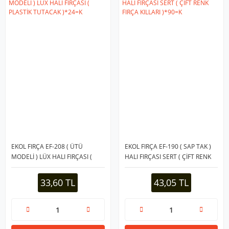
EKOL FIRÇA EF-208 ( ÜTÜ
EKOL FIRÇA EF-190 ( SAP TAK )
MODELİ ) LÜX HALI FIRÇASI (
HALI FIRÇASI SERT ( ÇİFT RENK
PLASTİK TUTACAK )*24=K
FIRÇA KILLARI )*90=K
33,60 TL
43,05 TL