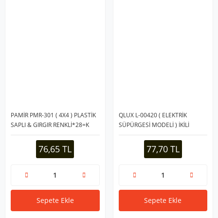
PAMİR PMR-301 ( 4X4 ) PLASTİK
QLUX L-00420 ( ELEKTRİK
SAPLI & GIRGIR RENKLİ*28=K
SÜPÜRGESİ MODELİ ) İKİLİ
GIRGIR ( RENKLİ PLASTİK )*24=K
76,65 TL
77,70 TL
Sepete Ekle
Sepete Ekle