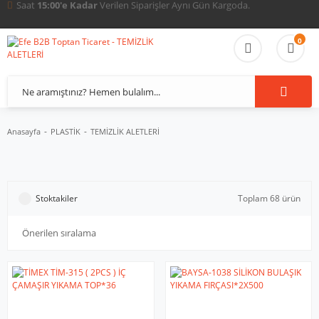
Tüm Türkiye'ye
Güvenli ve Hızlı
Sevkiyat İmkanı.
0
Anasayfa
PLASTİK
TEMİZLİK ALETLERİ
Stoktakiler
Toplam 68 ürün