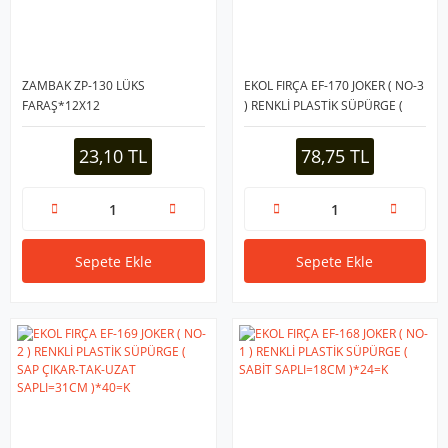
ZAMBAK ZP-130 LÜKS
EKOL FIRÇA EF-170 JOKER ( NO-3
FARAŞ*12X12
) RENKLİ PLASTİK SÜPÜRGE (
SAP ÇIKAR-TAK-UZAT
SAPLI=31CM )*32=K
23,10 TL
78,75 TL
Sepete Ekle
Sepete Ekle