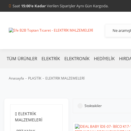
Saat
15:00'e Kadar
Verilen Siparişler Aynı Gün Kargoda.
TÜM ÜRÜNLER
ELEKTRİK
ELEKTRONİK
HEDİYELİK
HIRD
Anasayfa
PLASTİK
ELEKTRİK MALZEMELERİ
Stoktakiler
ELEKTRİK
MALZEMELERİ