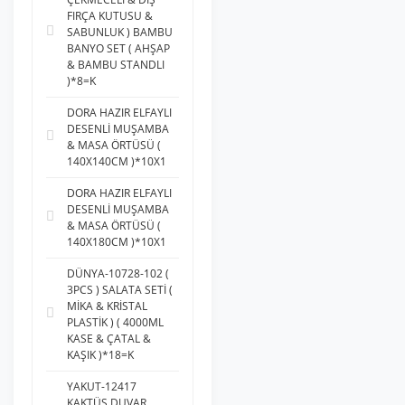
FIRÇA KUTUSU &
SABUNLUK ) BAMBU
BANYO SET ( AHŞAP
& BAMBU STANDLI
)*8=K
DORA HAZIR ELFAYLI
DESENLİ MUŞAMBA
& MASA ÖRTÜSÜ (
140X140CM )*10X1
DORA HAZIR ELFAYLI
DESENLİ MUŞAMBA
& MASA ÖRTÜSÜ (
140X180CM )*10X1
DÜNYA-10728-102 (
3PCS ) SALATA SETİ (
MİKA & KRİSTAL
PLASTİK ) ( 4000ML
KASE & ÇATAL &
KAŞIK )*18=K
YAKUT-12417
KAKTÜS DUVAR