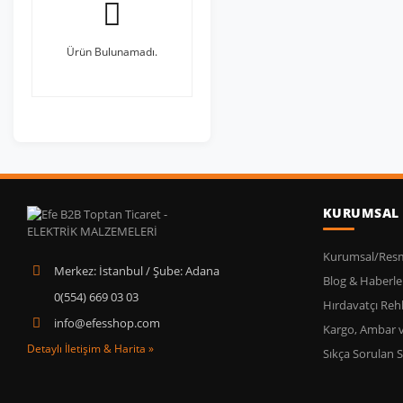
Ürün Bulunamadı.
KURUMSAL
Kurumsal/Resmi
Merkez: İstanbul / Şube: Adana
Blog & Haberle
0(554) 669 03 03
Hırdavatçı Reh
info@efesshop.com
Kargo, Ambar 
Detaylı İletişim & Harita »
Sıkça Sorulan S