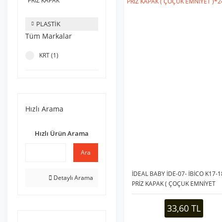
PRİZ KAPAK
PLASTİK
Tüm Markalar
KRT (1)
Hızlı Arama
Hızlı Ürün Arama
Ara
İDEAL BABY İDE-07- İBİCO K17-1
Detaylı Arama
PRİZ KAPAK ( ÇOÇUK EMNİYET
)*24X10
33,60 TL