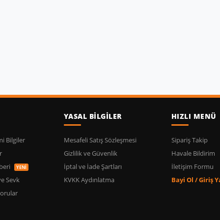
YASAL BİLGİLER
HIZLI MENÜ
 Bilgiler
Mesafeli Satış Sözleşmesi
Sipariş Takip
r
Gizlilik ve Güvenlik
Havale Bildirim
beri
İptal ve İade Şartları
İletişim Formu
YENİ
ve Sevk
KVKK Aydınlatma
Bayi Ol / Giriş 
orular