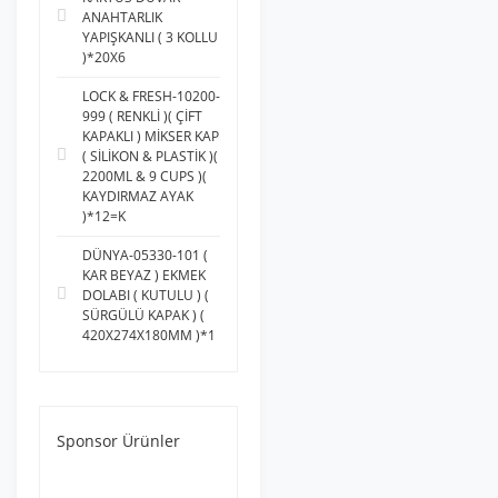
ANAHTARLIK
YAPIŞKANLI ( 3 KOLLU
)*20X6
LOCK & FRESH-10200-
999 ( RENKLİ )( ÇİFT
KAPAKLI ) MİKSER KAP
( SİLİKON & PLASTİK )(
2200ML & 9 CUPS )(
KAYDIRMAZ AYAK
)*12=K
DÜNYA-05330-101 (
KAR BEYAZ ) EKMEK
DOLABI ( KUTULU ) (
SÜRGÜLÜ KAPAK ) (
420X274X180MM )*1
Sponsor Ürünler