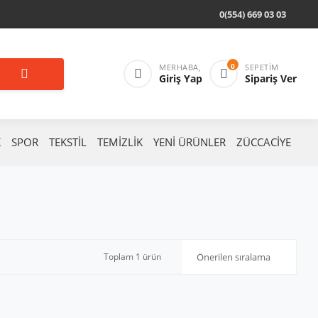
0(554) 669 03 03
0
MERHABA,
SEPETIM
Giriş Yap
Sipariş Ver
K
SPOR
TEKSTİL
TEMİZLİK
YENİ ÜRÜNLER
ZÜCCACİYE
Toplam 1 ürün