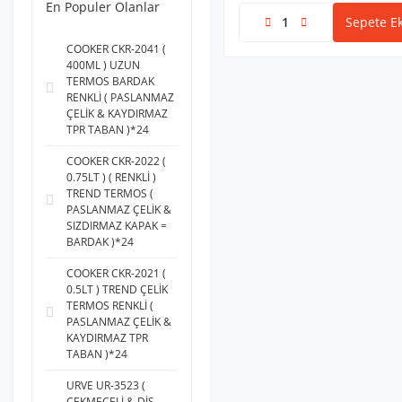
En Populer Olanlar
Sepete Ek
COOKER CKR-2041 (
400ML ) UZUN
TERMOS BARDAK
RENKLİ ( PASLANMAZ
ÇELİK & KAYDIRMAZ
TPR TABAN )*24
COOKER CKR-2022 (
0.75LT ) ( RENKLİ )
TREND TERMOS (
PASLANMAZ ÇELİK &
SIZDIRMAZ KAPAK =
BARDAK )*24
COOKER CKR-2021 (
0.5LT ) TREND ÇELİK
TERMOS RENKLİ (
PASLANMAZ ÇELİK &
KAYDIRMAZ TPR
TABAN )*24
URVE UR-3523 (
ÇEKMECELİ & DİŞ