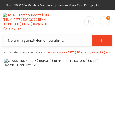
Saat
15:00'e Kadar
Verilen Siparişler Aynı Gün Kargoda.
0
Anasayfa
TÜM ÜRÜNLER
GLASS PINS K-0217 ( 50PCS ) ( RENKLİ ) ( PLS.