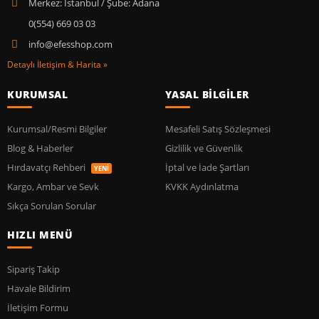
Merkez: İstanbul / Şube: Adana
0(554) 669 03 03
info@efesshop.com
Detaylı İletişim & Harita »
KURUMSAL
YASAL BİLGİLER
Kurumsal/Resmi Bilgiler
Mesafeli Satış Sözleşmesi
Blog & Haberler
Gizlilik ve Güvenlik
Hırdavatçı Rehberi
İptal ve İade Şartları
YENİ
Kargo, Ambar ve Sevk
KVKK Aydınlatma
Sıkça Sorulan Sorular
HIZLI MENÜ
Sipariş Takip
Havale Bildirim
İletişim Formu