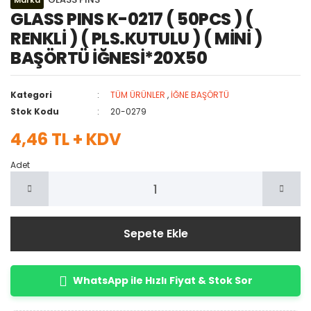
Marka
GLASS PINS K-0217 ( 50PCS ) (
RENKLİ ) ( PLS.KUTULU ) ( MİNİ )
BAŞÖRTÜ İĞNESİ*20X50
Kategori
TÜM ÜRÜNLER
,
İĞNE BAŞÖRTÜ
Stok Kodu
20-0279
4,46 TL + KDV
Adet
Sepete Ekle
WhatsApp ile Hızlı Fiyat & Stok Sor