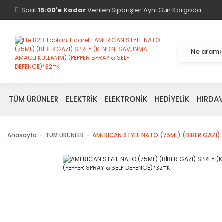
Saat
15:00'e Kadar
Verilen Siparişler Aynı Gün Kargoda.
TÜM ÜRÜNLER
ELEKTRİK
ELEKTRONİK
HEDİYELİK
HIRDA
Anasayfa
TÜM ÜRÜNLER
AMERICAN STYLE NATO (75ML) (BİBER GAZI) 