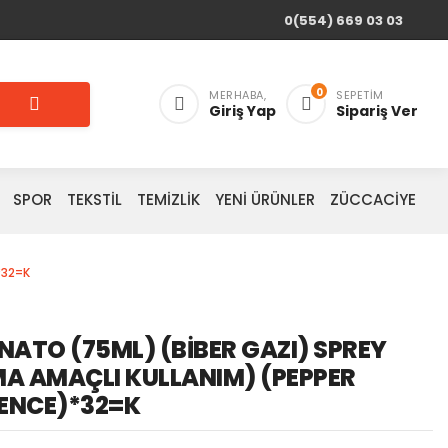
0(554) 669 03 03
0
MERHABA,
SEPETIM
Giriş Yap
Sipariş Ver
SPOR
TEKSTİL
TEMİZLİK
YENİ ÜRÜNLER
ZÜCCACİYE
*32=K
NATO (75ML) (BİBER GAZI) SPREY
A AMAÇLI KULLANIM) (PEPPER
FENCE)*32=K