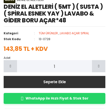
Marka
DENİZ EL ALETLERİ ( 5MT ) ( SUSTA )
( SPİRAL ESNEK YAY ) LAVABO &
GİDER BORU AÇAR*48
Kategori
TÜM ÜRÜNLER
,
LAVABO AÇAR SPRAL
Stok Kodu
13-0728
143,85 TL + KDV
Adet
Sepete Ekle
WhatsApp ile Hızlı Fiyat & Stok Sor