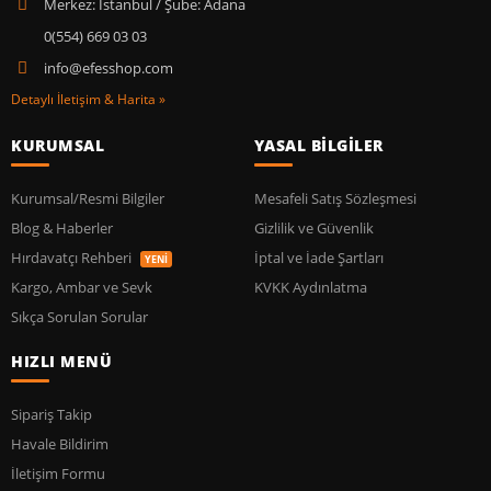
Merkez: İstanbul / Şube: Adana
0(554) 669 03 03
info@efesshop.com
Detaylı İletişim & Harita »
KURUMSAL
YASAL BİLGİLER
Kurumsal/Resmi Bilgiler
Mesafeli Satış Sözleşmesi
Blog & Haberler
Gizlilik ve Güvenlik
Hırdavatçı Rehberi
İptal ve İade Şartları
YENİ
Kargo, Ambar ve Sevk
KVKK Aydınlatma
Sıkça Sorulan Sorular
HIZLI MENÜ
Sipariş Takip
Havale Bildirim
İletişim Formu