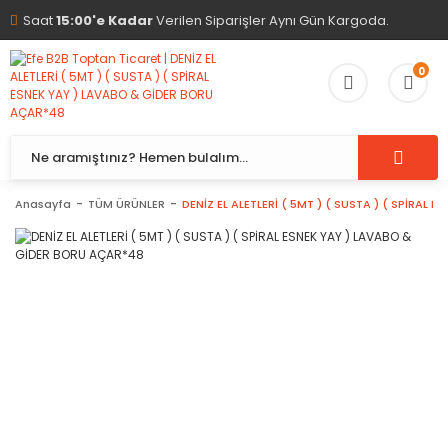
Saat
15:00'e Kadar
Verilen Siparişler Aynı Gün Kargoda.
0
Anasayfa
TÜM ÜRÜNLER
DENİZ EL ALETLERİ ( 5MT ) ( SUSTA ) ( SPİRAL