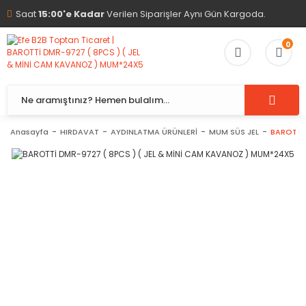
Saat
15:00'e Kadar
Verilen Siparişler Aynı Gün Kargoda.
0
Anasayfa
HIRDAVAT
AYDINLATMA ÜRÜNLERİ
MUM SÜS JEL
BAROTTİ 