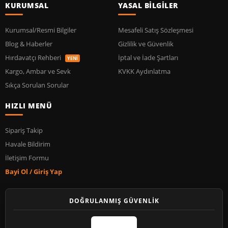
KURUMSAL
YASAL BİLGİLER
Kurumsal/Resmi Bilgiler
Mesafeli Satış Sözleşmesi
Blog & Haberler
Gizlilik ve Güvenlik
Hırdavatçı Rehberi
İptal ve İade Şartları
YENİ
Kargo, Ambar ve Sevk
KVKK Aydınlatma
Sıkça Sorulan Sorular
HIZLI MENÜ
Sipariş Takip
Havale Bildirim
İletişim Formu
Bayi Ol / Giriş Yap
DOĞRULANMIŞ GÜVENLİK