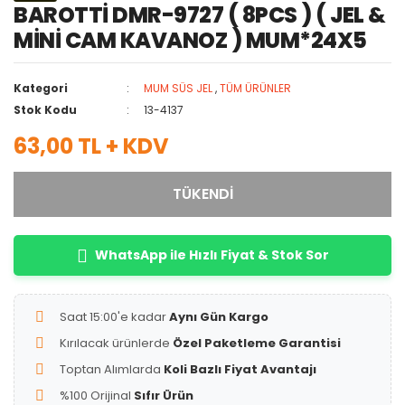
BAROTTİ DMR-9727 ( 8PCS ) ( JEL &
MİNİ CAM KAVANOZ ) MUM*24X5
Kategori
MUM SÜS JEL
,
TÜM ÜRÜNLER
Stok Kodu
13-4137
63,00 TL + KDV
TÜKENDİ
WhatsApp ile Hızlı Fiyat & Stok Sor
Saat 15:00'e kadar
Aynı Gün Kargo
Kırılacak ürünlerde
Özel Paketleme Garantisi
Toptan Alımlarda
Koli Bazlı Fiyat Avantajı
%100 Orijinal
Sıfır Ürün