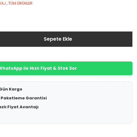
YAJ
,
TÜM ÜRÜNLER
Sepete Ekle
hatsApp ile Hızlı Fiyat & Stok Sor
 Gün Kargo
 Paketleme Garantisi
azlı Fiyat Avantajı