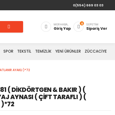
0(554) 669 03 03
0
MERHABA,
SEPETIM
Giriş Yap
Sipariş Ver
SPOR
TEKSTİL
TEMİZLİK
YENİ ÜRÜNLER
ZÜCCACİYE
KATLANIR AYAKLI )*72
81 ( DİKDÖRTGEN & BAKIR ) (
AJ AYNASI ( ÇİFT TARAFLI ) (
 )*72