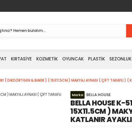
VAT
KIRTASİYE
KOZMETİK
OYUNCAK
PLASTİK
SEZONLUK
81 ( DİKDÖRTGEN & BAKIR ) ( 15X11.5CM ) MAKYAJ AYNASI ( ÇİFT TARAFLI ) ( 
BELLA HOUSE
Marka
BELLA HOUSE K-51
15X11.5CM ) MAKY
KATLANIR AYAKLI