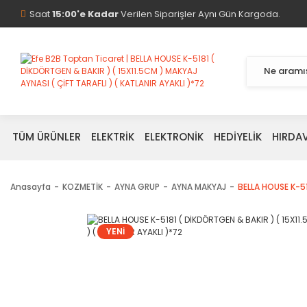
Saat
15:00'e Kadar
Verilen Siparişler Aynı Gün Kargoda.
TÜM ÜRÜNLER
ELEKTRİK
ELEKTRONİK
HEDİYELİK
HIRDA
Anasayfa
KOZMETİK
AYNA GRUP
AYNA MAKYAJ
BELLA HOUSE K-51
YENİ