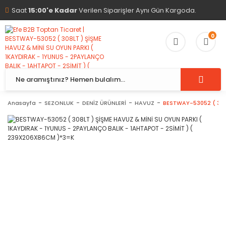
Saat
15:00'e Kadar
Verilen Siparişler Aynı Gün Kargoda.
0
Anasayfa
SEZONLUK
DENİZ ÜRÜNLERİ
HAVUZ
BESTWAY-53052 ( 308L