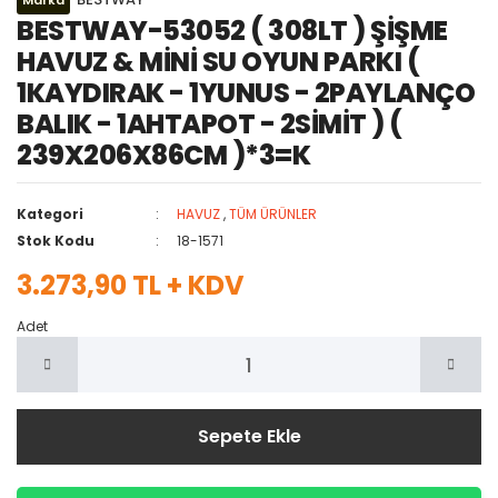
Marka
BESTWAY-53052 ( 308LT ) ŞİŞME
HAVUZ & MİNİ SU OYUN PARKI (
1KAYDIRAK - 1YUNUS - 2PAYLANÇO
BALIK - 1AHTAPOT - 2SİMİT ) (
239X206X86CM )*3=K
Kategori
HAVUZ
,
TÜM ÜRÜNLER
Stok Kodu
18-1571
3.273,90 TL + KDV
Adet
Sepete Ekle