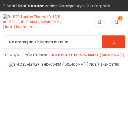
Saat
15:00'e Kadar
Verilen Siparişler Aynı Gün Kargoda.
0
Anasayfa
TÜM ÜRÜNLER
B.H.D EL ALETLERİ BHD-00434 ( 50x400MM ) ( İ