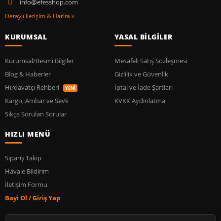
info@efesshop.com
Detaylı İletişim & Harita »
KURUMSAL
YASAL BİLGİLER
Kurumsal/Resmi Bilgiler
Mesafeli Satış Sözleşmesi
Blog & Haberler
Gizlilik ve Güvenlik
Hırdavatçı Rehberi
İptal ve İade Şartları
YENİ
Kargo, Ambar ve Sevk
KVKK Aydınlatma
Sıkça Sorulan Sorular
HIZLI MENÜ
Sipariş Takip
Havale Bildirim
İletişim Formu
Bayi Ol / Giriş Yap