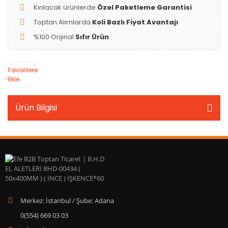
Kırılacak ürünlerde
Özel Paketleme Garantisi
Toptan Alımlarda
Koli Bazlı Fiyat Avantajı
%100 Orijinal
Sıfır Ürün
Favorilere
Ekle
Ürün Bilgisi
Merkez: İstanbul / Şube: Adana
0(554) 669 03 03