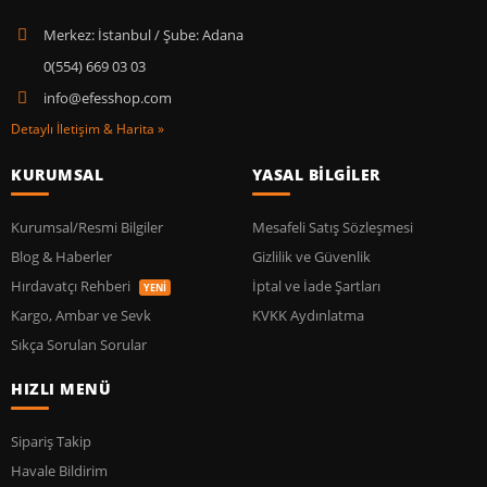
Merkez: İstanbul / Şube: Adana
0(554) 669 03 03
info@efesshop.com
Detaylı İletişim & Harita »
KURUMSAL
YASAL BİLGİLER
Kurumsal/Resmi Bilgiler
Mesafeli Satış Sözleşmesi
Blog & Haberler
Gizlilik ve Güvenlik
Hırdavatçı Rehberi
İptal ve İade Şartları
YENİ
Kargo, Ambar ve Sevk
KVKK Aydınlatma
Sıkça Sorulan Sorular
HIZLI MENÜ
Sipariş Takip
Havale Bildirim