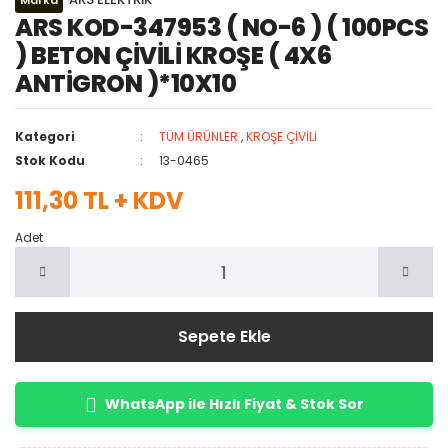
Marka
ARS KOD-347953 ( NO-6 ) ( 100PCS
) BETON ÇİVİLİ KROŞE ( 4X6
ANTİGRON )*10X10
Kategori
TÜM ÜRÜNLER
,
KROŞE ÇİVİLİ
Stok Kodu
13-0465
111,30 TL + KDV
Adet
Sepete Ekle
WhatsApp ile Hızlı Fiyat & Stok Sor