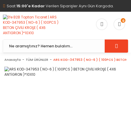
Saat
15:00'e Kadar
Verilen Siparişler Aynı Gün Kargoda.
0
Anasayfa
TÜM ÜRÜNLER
ARS KOD-347953 ( NO-6 ) ( 100PCS ) BETON Çİ