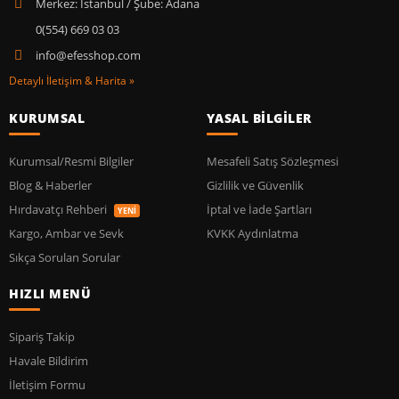
Merkez: İstanbul / Şube: Adana
0(554) 669 03 03
info@efesshop.com
Detaylı İletişim & Harita »
KURUMSAL
YASAL BİLGİLER
Kurumsal/Resmi Bilgiler
Mesafeli Satış Sözleşmesi
Blog & Haberler
Gizlilik ve Güvenlik
Hırdavatçı Rehberi
İptal ve İade Şartları
YENİ
Kargo, Ambar ve Sevk
KVKK Aydınlatma
Sıkça Sorulan Sorular
HIZLI MENÜ
Sipariş Takip
Havale Bildirim
İletişim Formu