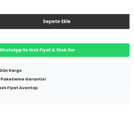
Sepete Ekle
hatsApp ile Hızlı Fiyat & Stok Sor
 Gün Kargo
 Paketleme Garantisi
azlı Fiyat Avantajı