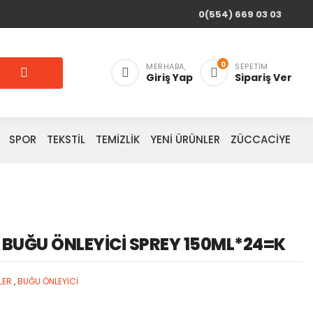
0(554) 669 03 03
0
MERHABA,
SEPETIM
Giriş Yap
Sipariş Ver
SPOR
TEKSTİL
TEMİZLİK
YENİ ÜRÜNLER
ZÜCCACİYE
BUĞU ÖNLEYİCİ SPREY 150ML*24=K
LER
,
BUĞU ÖNLEYİCİ