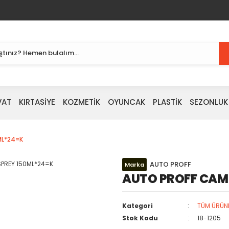
VAT
KIRTASİYE
KOZMETİK
OYUNCAK
PLASTİK
SEZONLUK
ML*24=K
AUTO PROFF
Marka
AUTO PROFF CAM 
Kategori
TÜM ÜRÜN
Stok Kodu
18-1205