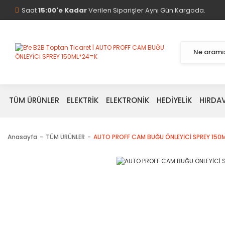
Saat
15:00'e Kadar
Verilen Siparişler Aynı Gün Kargoda.
TÜM ÜRÜNLER
ELEKTRİK
ELEKTRONİK
HEDİYELİK
HIRDA
Anasayfa
TÜM ÜRÜNLER
AUTO PROFF CAM BUĞU ÖNLEYİCİ SPREY 150