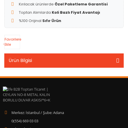
Kırılacak ürünlerde
Özel Paketleme Garantisi
Toptan Alımlarda
Koli Bazlı Fiyat Avantajı
%100 Orijinal
Sıfır Ürün
Favorilere
Ekle
Ürün Bilgisi
Merkez: İstanbul / Şube: Adana
0(554) 669 03 03