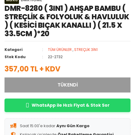
DMR-8280 ( 3IN1 ) AHŞAP BAMBU (
STREÇLİK & FOLYOLUK & HAVLULUK
) ( KESİCİ BIÇAK KANALLI ) ( 21.5 X
33.5CM )*20
Kategori
TÜM ÜRÜNLER
,
STREÇLİK 3İN1
Stok Kodu
22-2732
357,00 TL + KDV
TÜKENDİ
WhatsApp ile Hızlı Fiyat & Stok Sor
Saat 15:00'e kadar
Aynı Gün Kargo
Kırılacak ürünlerde
Özel Paketleme Garantisi