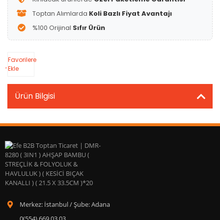
Toptan Alımlarda
Koli Bazlı Fiyat Avantajı
%100 Orijinal
Sıfır Ürün
Favorilere
Ekle
Ürün Bilgisi
Merkez: İstanbul / Şube: Adana
0(554) 669 03 03