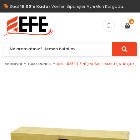
Saat
15:00'e Kadar
Verilen Siparişler Aynı Gün Kargoda.
0
Anasayfa
TÜM ÜRÜNLER
DMR-8280 ( 3IN1 ) AHŞAP BAMBU ( STREÇLİK & F