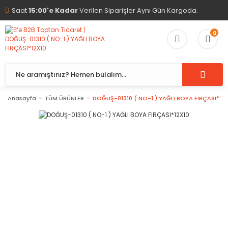
Saat
15:00'e Kadar
Verilen Siparişler Aynı Gün Kargoda.
0
Anasayfa
TÜM ÜRÜNLER
DOĞUŞ-01310 ( NO-1 ) YAĞLI BOYA FIRÇASI*12X