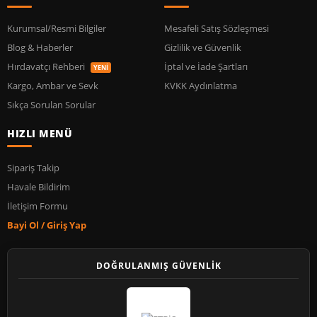
Kurumsal/Resmi Bilgiler
Mesafeli Satış Sözleşmesi
Blog & Haberler
Gizlilik ve Güvenlik
Hırdavatçı Rehberi
İptal ve İade Şartları
YENİ
Kargo, Ambar ve Sevk
KVKK Aydınlatma
Sıkça Sorulan Sorular
HIZLI MENÜ
Sipariş Takip
Havale Bildirim
İletişim Formu
Bayi Ol / Giriş Yap
DOĞRULANMIŞ GÜVENLİK