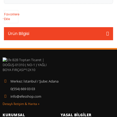
Favorilere
Ekle
Ürün Bilgisi
Merkez: İstanbul / Şube: Adana
0(554) 669 03 03
info@efesshop.com
Detaylı İletişim & Harita »
KURUMSAL
YASAL BİLGİLER