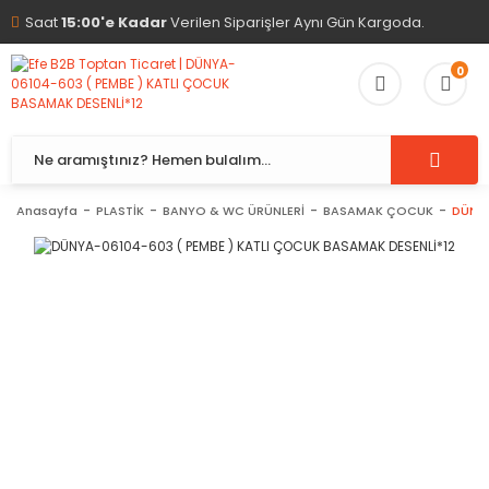
Saat
15:00'e Kadar
Verilen Siparişler Aynı Gün Kargoda.
0
Anasayfa
PLASTİK
BANYO & WC ÜRÜNLERİ
BASAMAK ÇOCUK
DÜNYA