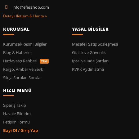
info@efesshop.com
Detaylı İletişim & Harita »
KURUMSAL
YASAL BİLGİLER
Kurumsal/Resmi Bilgiler
Mesafeli Satış Sözleşmesi
Blog & Haberler
Gizlilik ve Güvenlik
Hırdavatçı Rehberi
İptal ve İade Şartları
YENİ
Kargo, Ambar ve Sevk
KVKK Aydınlatma
Sıkça Sorulan Sorular
HIZLI MENÜ
Sipariş Takip
Havale Bildirim
İletişim Formu
Bayi Ol / Giriş Yap