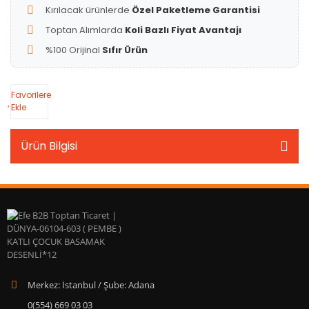
Kırılacak ürünlerde
Özel Paketleme Garantisi
Toptan Alımlarda
Koli Bazlı Fiyat Avantajı
%100 Orijinal
Sıfır Ürün
Favorilere
Ekle
Ürün Bilgisi
Merkez: İstanbul / Şube: Adana
0(554) 669 03 03