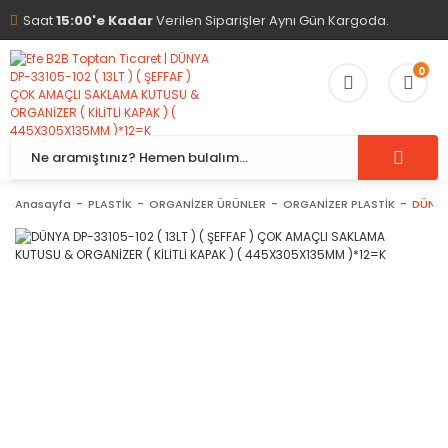
Saat
15:00'e Kadar
Verilen Siparişler Aynı Gün Kargoda.
0
Anasayfa
PLASTİK
ORGANİZER ÜRÜNLER
ORGANİZER PLASTİK
DÜNYA