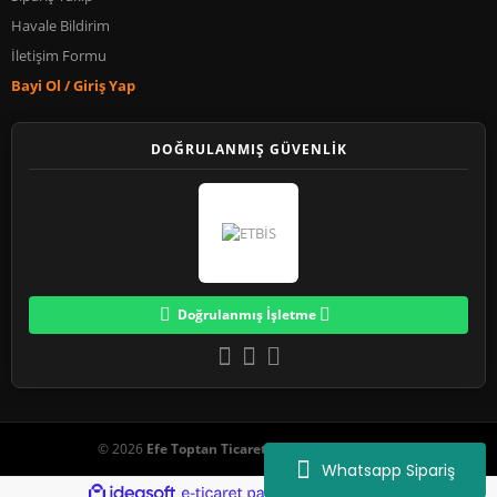
Havale Bildirim
İletişim Formu
Bayi Ol / Giriş Yap
DOĞRULANMIŞ GÜVENLİK
Doğrulanmış İşletme
© 2026
Efe Toptan Ticaret
. Tüm Hakları Saklıdır.
Whatsapp Sipariş
ile
ideasoft
e-