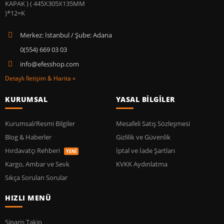
Merkez: İstanbul / Şube: Adana
0(554) 669 03 03
info@efesshop.com
Detaylı İletişim & Harita »
KURUMSAL
YASAL BİLGİLER
Kurumsal/Resmi Bilgiler
Mesafeli Satış Sözleşmesi
Blog & Haberler
Gizlilik ve Güvenlik
Hırdavatçı Rehberi
İptal ve İade Şartları
YENİ
Kargo, Ambar ve Sevk
KVKK Aydınlatma
Sıkça Sorulan Sorular
HIZLI MENÜ
Sipariş Takip