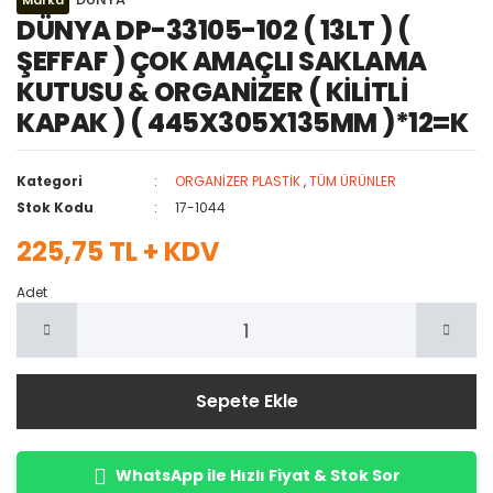
Marka
DÜNYA DP-33105-102 ( 13LT ) (
ŞEFFAF ) ÇOK AMAÇLI SAKLAMA
KUTUSU & ORGANİZER ( KİLİTLİ
KAPAK ) ( 445X305X135MM )*12=K
Kategori
ORGANİZER PLASTİK
,
TÜM ÜRÜNLER
Stok Kodu
17-1044
225,75 TL + KDV
Adet
Sepete Ekle
WhatsApp ile Hızlı Fiyat & Stok Sor