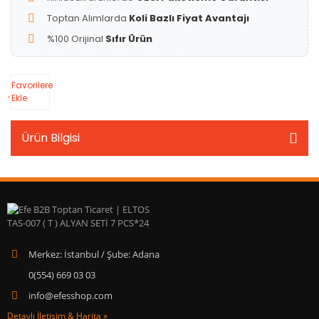
Toptan Alımlarda
Koli Bazlı Fiyat Avantajı
%100 Orijinal
Sıfır Ürün
Favorilere
Ekle
Ürün Bilgisi
Merkez: İstanbul / Şube: Adana
0(554) 669 03 03
info@efesshop.com
Detaylı İletişim & Harita »