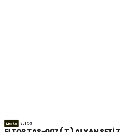
ELTOS
Marka
ELTOS TAS-007 ( T ) ALYAN SETİ 7