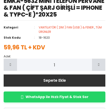
EMKA-5632 MİNİ TELEFON PERVANE
& FAN ( ÇİFT ŞARJ GİRİŞLİ = IPHONE
& TYPC-E )*20X25
Kategori
VANTİLATÖR ( 2İN1 ) FAN (USB ) & FENER
,
TÜM
ÜRÜNLER
Stok Kodu
18-1620
59,96 TL + KDV
Adet
Sepete Ekle
WhatsApp ile Hızlı Fiyat & Stok Sor