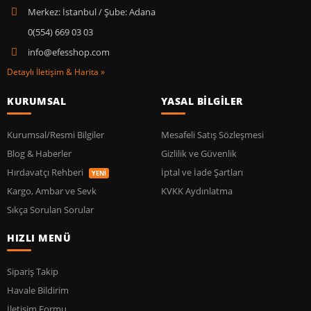
Merkez: İstanbul / Şube: Adana
0(554) 669 03 03
info@efesshop.com
Detaylı İletişim & Harita »
KURUMSAL
YASAL BİLGİLER
Kurumsal/Resmi Bilgiler
Mesafeli Satış Sözleşmesi
Blog & Haberler
Gizlilik ve Güvenlik
Hırdavatçı Rehberi
İptal ve İade Şartları
YENİ
Kargo, Ambar ve Sevk
KVKK Aydınlatma
Sıkça Sorulan Sorular
HIZLI MENÜ
Sipariş Takip
Havale Bildirim
İletişim Formu