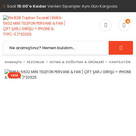
Saat
15:00'e Kadar
Verilen Siparişler Aynı Gün Kargoda.
0
Anasayfa
SEZONLUK
ISITMA & SOĞUTMA & ÜRÜNLERİ
VANTİLATÖR ( 2İ
YENİ